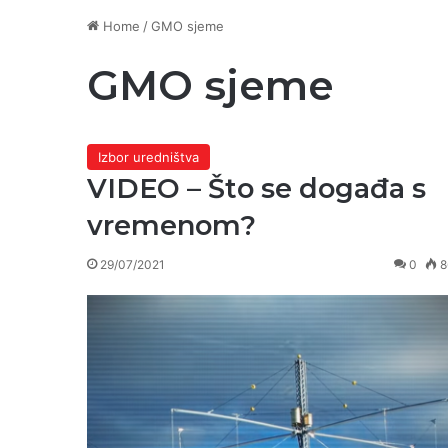
Home
/
GMO sjeme
GMO sjeme
Izbor uredništva
VIDEO – Što se događa s
vremenom?
29/07/2021
0
8