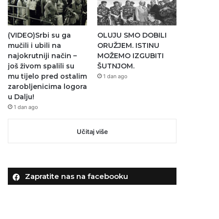
(VIDEO)Srbi su ga
OLUJU SMO DOBILI
mučili i ubili na
ORUŽJEM. ISTINU
najokrutniji način –
MOŽEMO IZGUBITI
još živom spalili su
ŠUTNJOM.
mu tijelo pred ostalim
1 dan ago
zarobljenicima logora
u Dalju!
1 dan ago
Učitaj više
Zapratite nas na facebooku