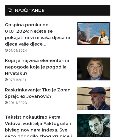
NAJČITANIJE
Gospina poruka od
01.01.2024: Nećete se
pokajati ni vi ni vaša djeca ni
djeca vaše djece…
01/01/2024
Koja je najveća elementarna
nepogoda koja je pogodila
Hrvatsku?
07/11/2021
Raskrinkavanje: Tko je Zoran
Šprajc ex Jovanović?
29/11/2023
Taksist nokautirao Petra
Vidova, voditelja Faktografa i
bivšeg novinara Indexa. Sve
se to dogodilo zbog krunice i