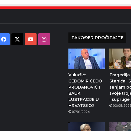
TAKOĐER PROČITAJTE
Facebook
X
YouTube
Instagram
Vukušić:
Tragedija
ČEDOMIR ČEDO
Stanića: ‘
PRODANOVIĆ I
sanjam po
BAUK
svoje troj
LUSTRACIJE U
i supruge’
HRVATSKOJ
03/05/202
07/01/2024