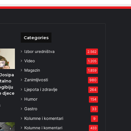
Categories
Izbor uredništva
2.562
Video
1.205
Magazin
1.859
 Josipa
Zanimljivosti
980
Stalno
gibiju
Ljepota i zdravlje
264
e djece
Humor
154
3
Gastro
33
Kolumne i komentari
9
Kolumne i komentari
433