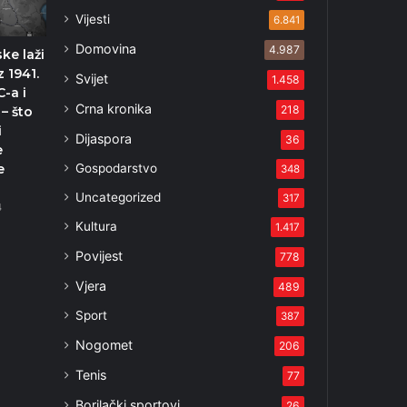
Vijesti
6.841
Domovina
4.987
ke laži
z 1941.
Svijet
1.458
C-a i
Crna kronika
218
– što
i
Dijaspora
36
e
Gospodarstvo
e
348
Uncategorized
317
4
Kultura
1.417
Povijest
778
Vjera
489
Sport
387
Nogomet
206
Tenis
77
Borilački sportovi
26