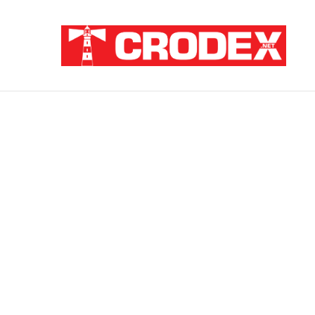
Breaking News
ZATAJENA ULOGA HVO-a U “OLUJI”