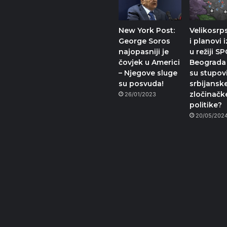
New York Post:
Velikosrps
George Soros
i planovi i
najopasniji je
u režiji SP
čovjek u Americi
Beograda 
– Njegove sluge
su stupov
su posvuda!
srbijansk
zločinačk
26/01/2023
politike?
20/05/202