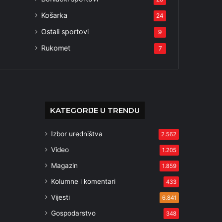
Košarka
24
Ostali sportovi
9
Rukomet
7
KATEGORIJE U TRENDU
Izbor uredništva
2.562
Video
1.205
Magazin
1.859
Kolumne i komentari
433
Vijesti
6.841
Gospodarstvo
348