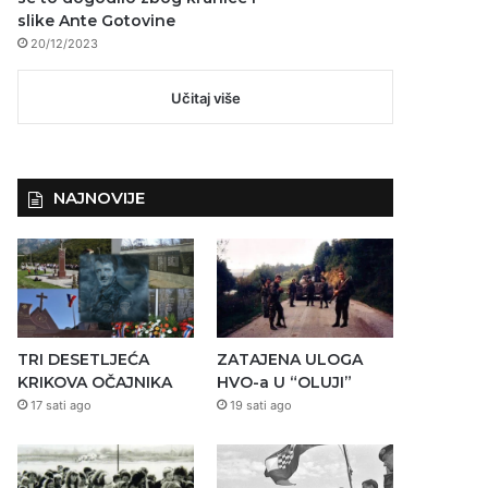
slike Ante Gotovine
20/12/2023
Učitaj više
NAJNOVIJE
TRI DESETLJEĆA
ZATAJENA ULOGA
KRIKOVA OČAJNIKA
HVO-a U “OLUJI”
17 sati ago
19 sati ago