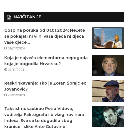
NAJČITANIJE
Gospina poruka od 01.01.2024: Nećete
se pokajati ni vi ni vaša djeca ni djeca
vaše djece…
01/01/2024
Koja je najveća elementarna nepogoda
koja je pogodila Hrvatsku?
07/11/2021
Raskrinkavanje: Tko je Zoran Šprajc ex
Jovanović?
29/11/2023
Taksist nokautirao Petra Vidova,
voditelja Faktografa i bivšeg novinara
Indexa. Sve se to dogodilo zbog
krunice i slike Ante Gotovine