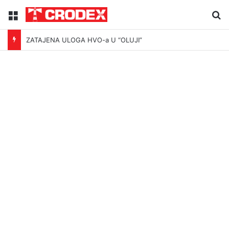
Menu
Tr
ZATAJENA ULOGA HVO-a U “OLUJI”