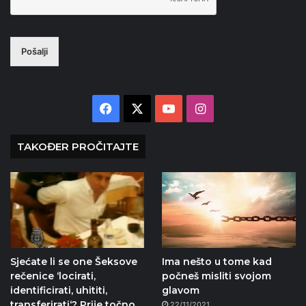
Pošalji
Facebook
X
YouTube
Instagram
TAKOĐER PROČITAJTE
Sjećate li se one Šeksove
Ima nešto u tome kad
rečenice ‘locirati,
počneš misliti svojom
identificirati, uhititi,
glavom
transferirati‘? Prije točno
22/11/2021