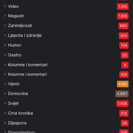
Video
1.205
Magazin
1.859
Zanimljivosti
980
Ljepota i zdravlje
264
Humor
154
Gastro
33
Kolumne i komentari
9
Kolumne i komentari
433
Vijesti
6.841
Domovina
4.987
Svijet
1.458
Crna kronika
218
Dijaspora
36
Gospodarstvo
348