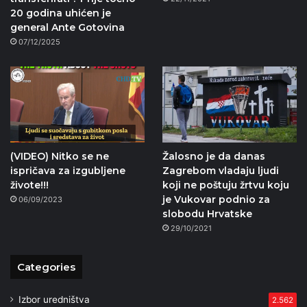
20 godina uhićen je
general Ante Gotovina
07/12/2025
(VIDEO) Nitko se ne
Žalosno je da danas
ispričava za izgubljene
Zagrebom vladaju ljudi
živote!!!
koji ne poštuju žrtvu koju
je Vukovar podnio za
06/09/2023
slobodu Hrvatske
29/10/2021
Categories
Izbor uredništva
2.562