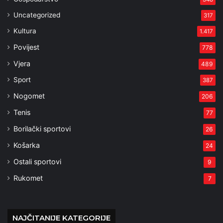
Uncategorized
317
Kultura
1.417
Povijest
778
Vjera
489
Sport
387
Nogomet
206
Tenis
77
Borilački sportovi
26
Košarka
24
Ostali sportovi
9
Rukomet
7
NAJČITANIJE KATEGORIJE