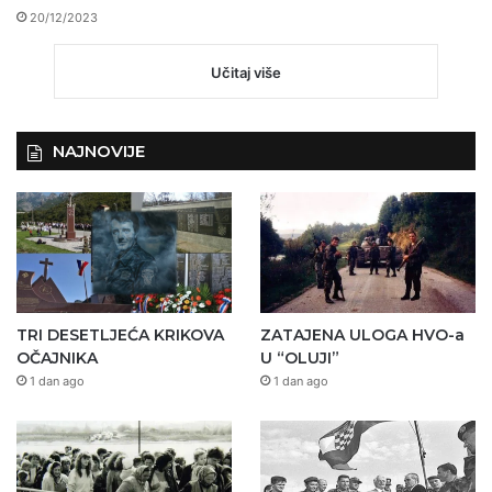
20/12/2023
Učitaj više
NAJNOVIJE
TRI DESETLJEĆA KRIKOVA
ZATAJENA ULOGA HVO-a
OČAJNIKA
U “OLUJI”
1 dan ago
1 dan ago