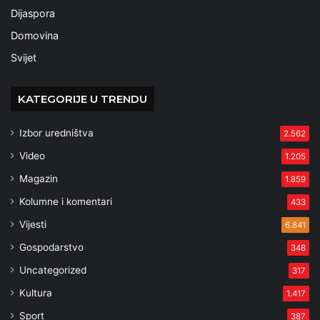
Dijaspora
Domovina
Svijet
KATEGORIJE U TRENDU
Izbor uredništva
2.562
Video
1.205
Magazin
1.859
Kolumne i komentari
433
Vijesti
6.841
Gospodarstvo
348
Uncategorized
317
Kultura
1.417
Sport
387