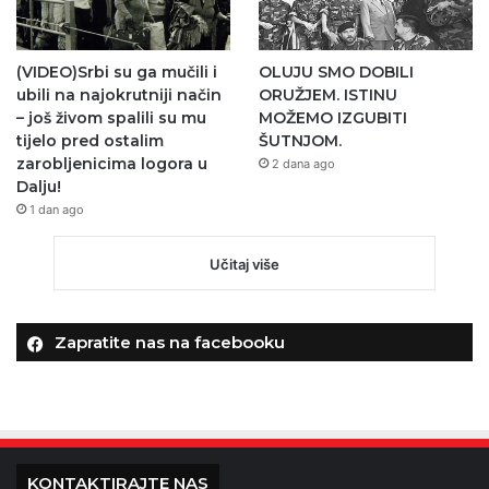
(VIDEO)Srbi su ga mučili i
OLUJU SMO DOBILI
ubili na najokrutniji način
ORUŽJEM. ISTINU
– još živom spalili su mu
MOŽEMO IZGUBITI
tijelo pred ostalim
ŠUTNJOM.
zarobljenicima logora u
2 dana ago
Dalju!
1 dan ago
Učitaj više
Zapratite nas na facebooku
KONTAKTIRAJTE NAS