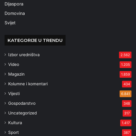
Dijaspora
Domovina
Svijet
KATEGORIJE U TRENDU
Izbor uredništva
2.562
Video
1.205
Magazin
1.859
Kolumne i komentari
434
Vijesti
6.841
Gospodarstvo
348
Uncategorized
317
Kultura
1.417
Sport
387