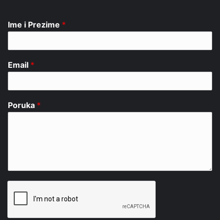
Ime i Prezime
*
Email
*
Poruka
*