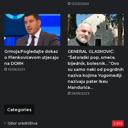
12/03/2024
Grmoja:Pogledajte dokaz
GENERAL GLASNOVIĆ:
o Plenkovićevom utjecaju
“Šatoraški pop, smeće,
na DORH
bijednik, bolesnik…”Ovo
su samo neki od pogrdnih
15/09/2021
naziva kojima Yugomediji
nazivaju pater Ikeu
Mandurića…
29/09/2023
Categories
Izbor uredništva
2.562