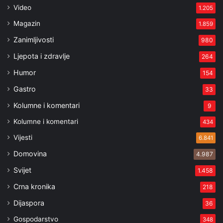
Video
1.205
Magazin
1.859
Zanimljivosti
980
Ljepota i zdravlje
264
Humor
154
Gastro
33
Kolumne i komentari
9
Kolumne i komentari
434
Vijesti
6.841
Domovina
4.987
Svijet
1.458
Crna kronika
218
Dijaspora
36
Gospodarstvo
348