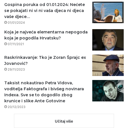
Gospina poruka od 01.01.2024: Nećete
se pokajati ni vi ni vaša djeca ni djeca
vaše djece…
01/01/2024
Koja je najveća elementarna nepogoda
koja je pogodila Hrvatsku?
07/11/2021
Raskrinkavanje: Tko je Zoran Šprajc ex
Jovanović?
29/11/2023
Taksist nokautirao Petra Vidova,
voditelja Faktografa i bivšeg novinara
Indexa. Sve se to dogodilo zbog
krunice i slike Ante Gotovine
20/12/2023
Učitaj više