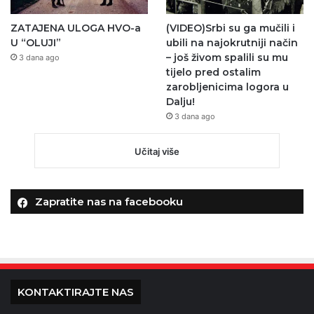
ZATAJENA ULOGA HVO-a
(VIDEO)Srbi su ga mučili i
U “OLUJI”
ubili na najokrutniji način
– još živom spalili su mu
3 dana ago
tijelo pred ostalim
zarobljenicima logora u
Dalju!
3 dana ago
Učitaj više
Zapratite nas na facebooku
KONTAKTIRAJTE NAS