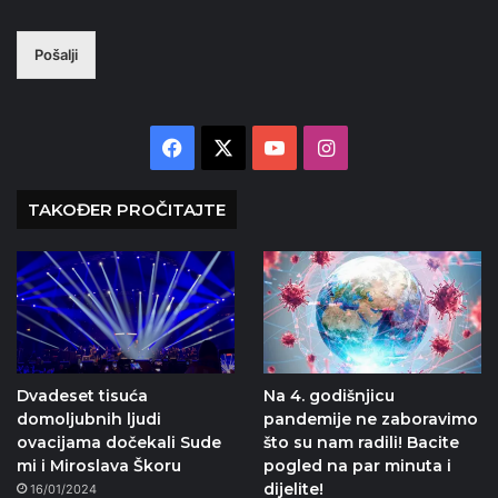
Pošalji
Facebook
X
YouTube
Instagram
TAKOĐER PROČITAJTE
Dvadeset tisuća
Na 4. godišnjicu
domoljubnih ljudi
pandemije ne zaboravimo
ovacijama dočekali Sude
što su nam radili! Bacite
mi i Miroslava Škoru
pogled na par minuta i
dijelite!
16/01/2024