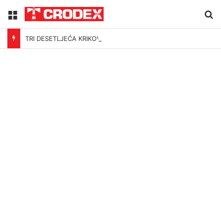
Menu
Tr
TRI DESETLJEĆA KRIKOVA OČAJNIKA