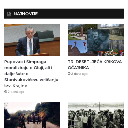
NAJNOVIJE
Pupovac i Šimpraga
TRI DESETLJEĆA KRIKOVA
moraliziraju o Oluji, ali i
OČAJNIKA
dalje šute o
3 dana ago
Stanivukovićevu veličanju
tzv. Krajine
2 dana ago