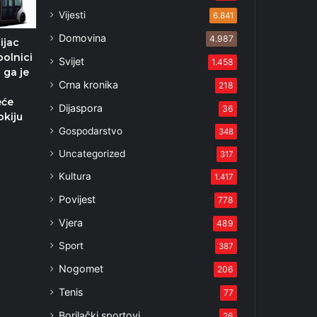
Vijesti
6.841
Domovina
4.987
ijac
bolnici
Svijet
1.458
 ga je
Crna kronika
218
eće
Dijaspora
36
okiju
Gospodarstvo
348
1
Uncategorized
317
Kultura
1.417
Povijest
778
Vjera
489
Sport
387
Nogomet
206
Tenis
77
Borilački sportovi
26