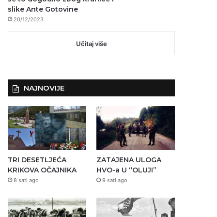
slike Ante Gotovine
20/12/2023
Učitaj više
NAJNOVIJE
TRI DESETLJEĆA
ZATAJENA ULOGA
KRIKOVA OČAJNIKA
HVO-a U “OLUJI”
8 sati ago
9 sati ago