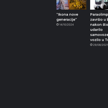
”Ikona nove
Paraolimp
generacije”
završio u 
nakon što
14/10/2024
udarilo
samovoz
vozilo u T
29/08/202