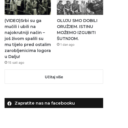
(VIDEO)Srbi su ga
OLUJU SMO DOBILI
mučili i ubili na
ORUŽJEM. ISTINU
najokrutniji način –
MOŽEMO IZGUBITI
još živom spalili su
ŠUTNJOM.
mu tijelo pred ostalim
1 dan ago
zarobljenicima logora
u Dalju!
15 sati ago
Učitaj više
Zapratite nas na facebooku