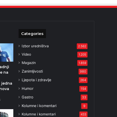
Categories
Izbor uredništva
2.562
Video
1.205
Magazin
1.859
zadnji
Zanimljivosti
980
je na
Ljepota i zdravlje
264
 jedna
Humor
nova
154
Gastro
33
4
Kolumne i komentari
9
Kolumne i komentari
433