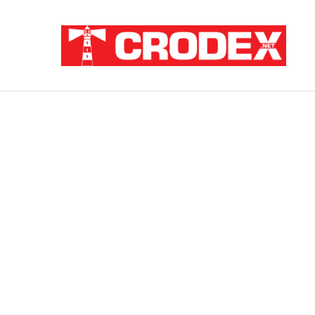
Breaking News
ZATAJENA ULOGA HVO-a U “OLUJI”