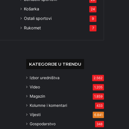
Košarka
24
Ostali sportovi
9
Rukomet
7
KATEGORIJE U TRENDU
Izbor uredništva
2.562
Video
1.205
Magazin
1.859
Kolumne i komentari
433
Vijesti
6.841
Gospodarstvo
348