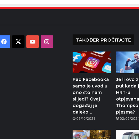
TAKOĐER PROČITAJTE
Facebook
X
YouTube
Instagram
Pad Facebooka
Je li ovo 
samo je uvod u
put kada 
ono što nam
HRT-u
slijedi? Ovaj
otpjevana
događaj je
Thompso
daleko…
pjesma?
05/10/2021
02/02/202