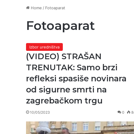
Home
/
Fotoaparat
Fotoaparat
Izbor uredništva
(VIDEO) STRAŠAN
TRENUTAK: Samo brzi
refleksi spasiše novinara
od sigurne smrti na
zagrebačkom trgu
10/05/2023
0
8