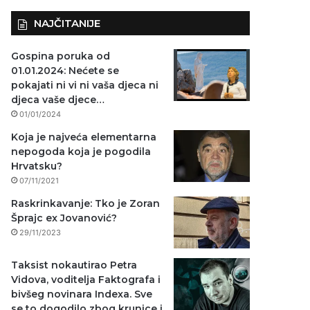
NAJČITANIJE
Gospina poruka od
01.01.2024: Nećete se
pokajati ni vi ni vaša djeca ni
djeca vaše djece…
01/01/2024
Koja je najveća elementarna
nepogoda koja je pogodila
Hrvatsku?
07/11/2021
Raskrinkavanje: Tko je Zoran
Šprajc ex Jovanović?
29/11/2023
Taksist nokautirao Petra
Vidova, voditelja Faktografa i
bivšeg novinara Indexa. Sve
se to dogodilo zbog krunice i