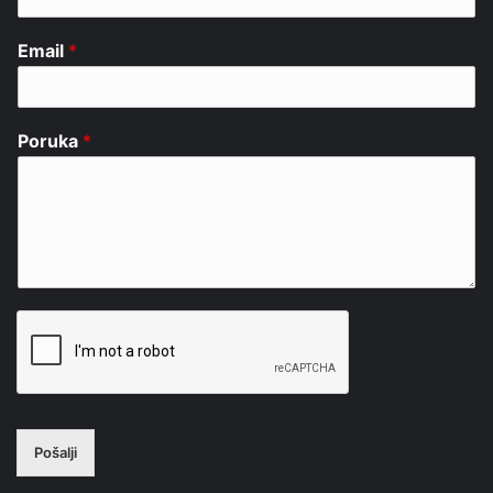
Email
*
Poruka
*
Pošalji