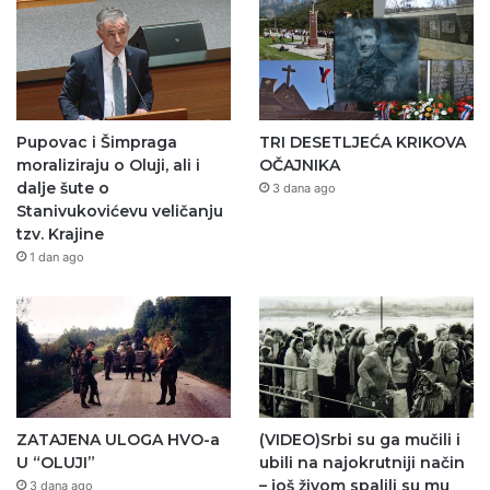
Pupovac i Šimpraga
TRI DESETLJEĆA KRIKOVA
moraliziraju o Oluji, ali i
OČAJNIKA
dalje šute o
3 dana ago
Stanivukovićevu veličanju
tzv. Krajine
1 dan ago
ZATAJENA ULOGA HVO-a
(VIDEO)Srbi su ga mučili i
U “OLUJI”
ubili na najokrutniji način
– još živom spalili su mu
3 dana ago