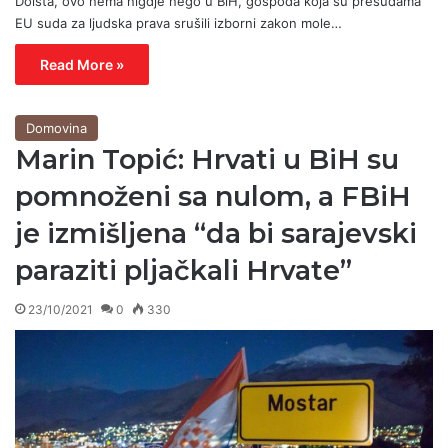
Doista, ovo nema nigdje nego u BiH, gospoda koja su presudama
EU suda za ljudska prava srušili izborni zakon mole…
Read More »
Domovina
Marin Topić: Hrvati u BiH su
pomnoženi sa nulom, a FBiH
je izmišljena “da bi sarajevski
paraziti pljačkali Hrvate”
23/10/2021
0
330