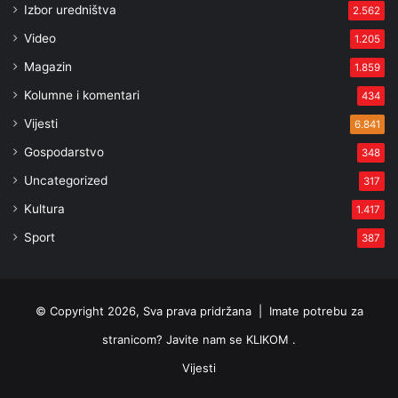
Izbor uredništva
2.562
Video
1.205
Magazin
1.859
Kolumne i komentari
434
Vijesti
6.841
Gospodarstvo
348
Uncategorized
317
Kultura
1.417
Sport
387
© Copyright 2026, Sva prava pridržana |
Imate potrebu za
stranicom? Javite nam se KLIKOM .
Vijesti