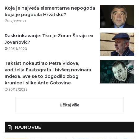
Koja je najveća elementarna nepogoda
koja je pogodila Hrvatsku?
07/11/2021
Raskrinkavanje: Tko je Zoran Šprajc ex
Jovanović?
29/11/2023
Taksist nokautirao Petra Vidova,
voditelja Faktografa i bivšeg novinara
Indexa. Sve se to dogodilo zbog
krunice i slike Ante Gotovine
20/12/2023
Učitaj više
NAJNOVIJE