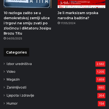
10 razloga zašto se u
Je li marksizam srpska
demokratskoj zemlji ulice
narodna baština?
i trgovi ne smiju zvati po
17/05/2024
zločincu i diktatoru Josipu
Brozu Titu
04/05/2025
Categories
Izbor uredništva
2.562
Video
1.205
Magazin
1.859
Zanimljivosti
980
Ljepota i zdravlje
264
Humor
154