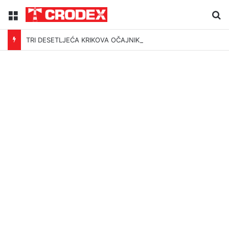
Menu
Tr
TRI DESETLJEĆA KRIKOVA OČAJNIKA