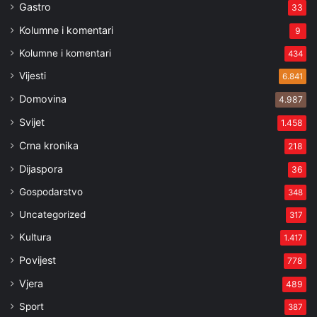
Gastro
33
Kolumne i komentari
9
Kolumne i komentari
434
Vijesti
6.841
Domovina
4.987
Svijet
1.458
Crna kronika
218
Dijaspora
36
Gospodarstvo
348
Uncategorized
317
Kultura
1.417
Povijest
778
Vjera
489
Sport
387