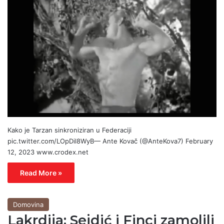
Kako je Tarzan sinkroniziran u Federaciji
pic.twitter.com/LOpDil8WyB— Ante Kovač (@AnteKova7) February
12, 2023 www.crodex.net
Read More »
Domovina
Lakrdija: Sejdić i Finci zamolili