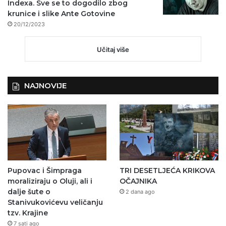
Indexa. Sve se to dogodilo zbog
krunice i slike Ante Gotovine
20/12/2023
Učitaj više
NAJNOVIJE
Pupovac i Šimpraga
TRI DESETLJEĆA KRIKOVA
moraliziraju o Oluji, ali i
OČAJNIKA
dalje šute o
2 dana ago
Stanivukovićevu veličanju
tzv. Krajine
7 sati ago