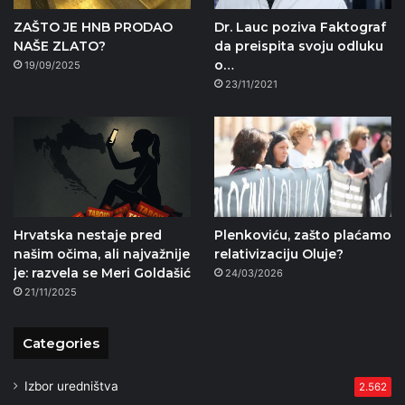
ZAŠTO JE HNB PRODAO
Dr. Lauc poziva Faktograf
NAŠE ZLATO?
da preispita svoju odluku
o…
19/09/2025
23/11/2021
Hrvatska nestaje pred
Plenkoviću, zašto plaćamo
našim očima, ali najvažnije
relativizaciju Oluje?
je: razvela se Meri Goldašić
24/03/2026
21/11/2025
Categories
Izbor uredništva
2.562