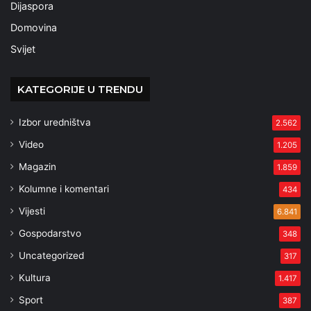
Dijaspora
Domovina
Svijet
KATEGORIJE U TRENDU
Izbor uredništva
2.562
Video
1.205
Magazin
1.859
Kolumne i komentari
434
Vijesti
6.841
Gospodarstvo
348
Uncategorized
317
Kultura
1.417
Sport
387