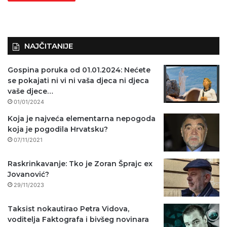
NAJČITANIJE
Gospina poruka od 01.01.2024: Nećete
se pokajati ni vi ni vaša djeca ni djeca
vaše djece…
01/01/2024
Koja je najveća elementarna nepogoda
koja je pogodila Hrvatsku?
07/11/2021
Raskrinkavanje: Tko je Zoran Šprajc ex
Jovanović?
29/11/2023
Taksist nokautirao Petra Vidova,
voditelja Faktografa i bivšeg novinara