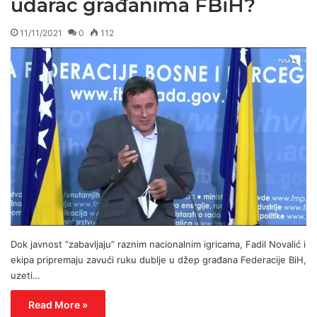
udarac građanima FBiH?
11/11/2021
0
112
Dok javnost ”zabavljaju” raznim nacionalnim igricama, Fadil Novalić i
ekipa pripremaju zavući ruku dublje u džep građana Federacije BiH,
uzeti…
Read More »