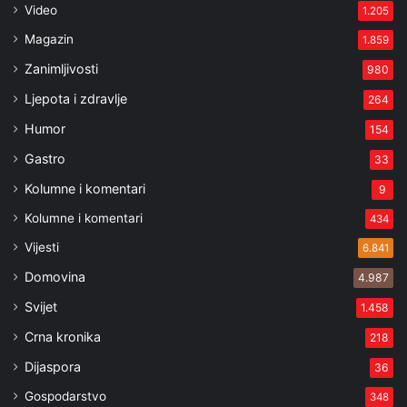
Video
1.205
Magazin
1.859
Zanimljivosti
980
Ljepota i zdravlje
264
Humor
154
Gastro
33
Kolumne i komentari
9
Kolumne i komentari
434
Vijesti
6.841
Domovina
4.987
Svijet
1.458
Crna kronika
218
Dijaspora
36
Gospodarstvo
348