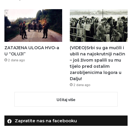
ZATAJENA ULOGA HVO-a
(VIDEO)Srbi su ga mučili i
U “OLUJI”
ubili na najokrutniji način
– još živom spalili su mu
2 dana ago
tijelo pred ostalim
zarobljenicima logora u
Dalju!
2 dana ago
Učitaj više
Zapratite nas na facebooku