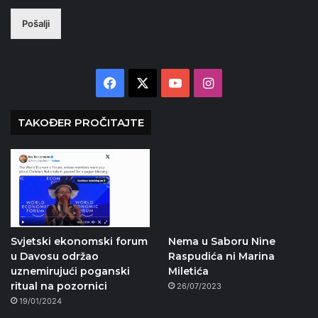
Pošalji
Facebook
X
YouTube
Instagram
TAKOĐER PROČITAJTE
Svjetski ekonomski forum
Nema u Saboru Nine
u Davosu održao
Raspudića ni Marina
uznemirujući poganski
Miletića
ritual na pozornici
26/07/2023
19/01/2024