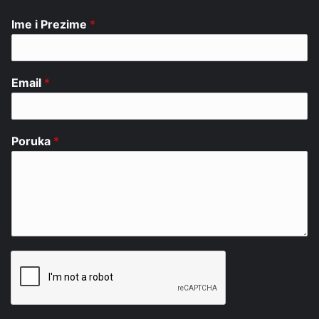
Ime i Prezime
*
Email
*
Poruka
*