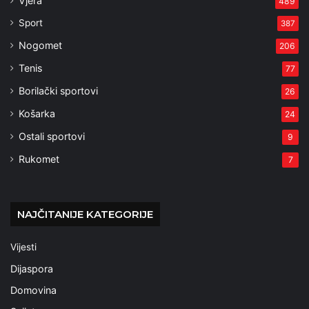
Vjera
489
Sport
387
Nogomet
206
Tenis
77
Borilački sportovi
26
Košarka
24
Ostali sportovi
9
Rukomet
7
NAJČITANIJE KATEGORIJE
Vijesti
Dijaspora
Domovina