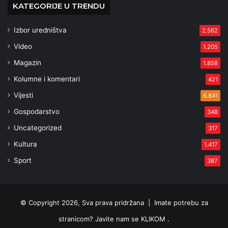
KATEGORIJE U TRENDU
Izbor uredništva
2.562
Video
1.205
Magazin
1.858
Kolumne i komentari
421
Vijesti
6.841
Gospodarstvo
348
Uncategorized
317
Kultura
1.417
Sport
387
© Copyright 2026, Sva prava pridržana |
Imate potrebu za
stranicom? Javite nam se KLIKOM .