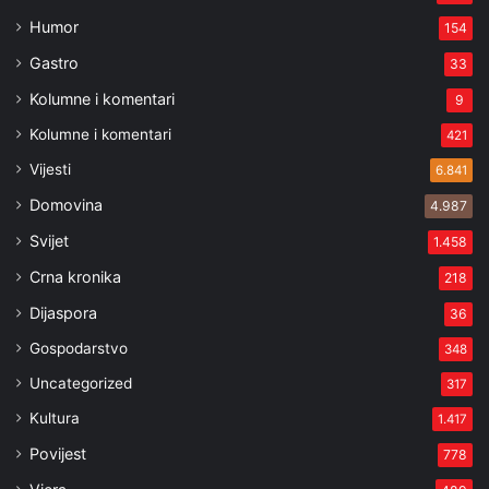
Humor
154
Gastro
33
Kolumne i komentari
9
Kolumne i komentari
421
Vijesti
6.841
Domovina
4.987
Svijet
1.458
Crna kronika
218
Dijaspora
36
Gospodarstvo
348
Uncategorized
317
Kultura
1.417
Povijest
778