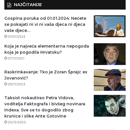
NAJČITANIJE
Gospina poruka od 01.01.2024: Nećete
se pokajati ni vi ni vaša djeca ni djeca
vaše djece…
01/01/2024
Koja je najveća elementarna nepogoda
koja je pogodila Hrvatsku?
07/11/2021
Raskrinkavanje: Tko je Zoran Šprajc ex
Jovanović?
29/11/2023
Taksist nokautirao Petra Vidova,
voditelja Faktografa i bivšeg novinara
Indexa. Sve se to dogodilo zbog
krunice i slike Ante Gotovine
20/12/2023