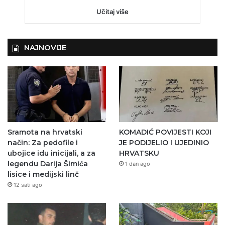
Učitaj više
NAJNOVIJE
Sramota na hrvatski
KOMADIĆ POVIJESTI KOJI
način: Za pedofile i
JE PODIJELIO I UJEDINIO
ubojice idu inicijali, a za
HRVATSKU
legendu Darija Šimića
1 dan ago
lisice i medijski linč
12 sati ago