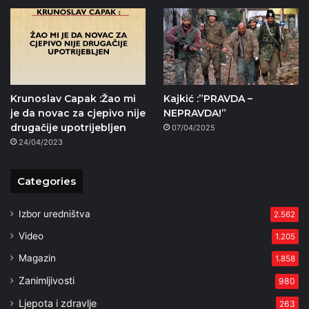
Krunoslav Capak :Žao mi
Kajkić :”PRAVDA –
je da novac za cjepivo nije
NEPRAVDA!”
drugačije upotrijebljen
07/04/2025
24/04/2023
Categories
Izbor uredništva
2.562
Video
1.205
Magazin
1.858
Zanimljivosti
980
Ljepota i zdravlje
263