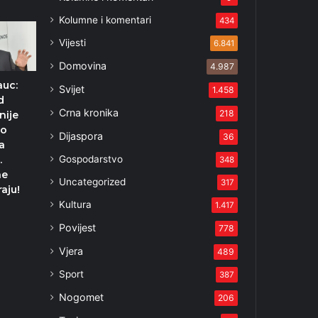
Kolumne i komentari
434
Vijesti
6.841
Domovina
4.987
auc:
Svijet
1.458
d
Crna kronika
218
nije
 o
Dijaspora
36
a
Gospodarstvo
.
348
ne
Uncategorized
317
aju!
Kultura
1.417
Povijest
778
Vjera
489
Sport
387
Nogomet
206