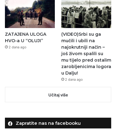
ZATAJENA ULOGA
(VIDEO)Srbi su ga
HVO-a U “OLUJI”
mučili i ubili na
najokrutniji način –
2 dana ago
još živom spalili su
mu tijelo pred ostalim
zarobljenicima logora
u Dalju!
2 dana ago
Učitaj više
Zapratite nas na facebooku