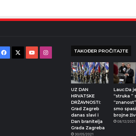
TAKOĐER PROČITAJTE
Facebook
X
YouTube
Instagram
UZ DAN
Lauc:Da j
HRVATSKE
“struka ” 
DRŽAVNOSTI:
“znanost”
Grad Zagreb
smo spasi
danas slavi i
brojne živ
Dan branitelja
08/12/2021
Grada Zagreba
30/05/2021