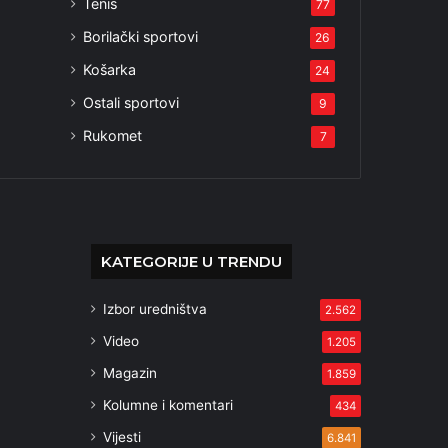
Tenis
77
Borilački sportovi
26
Košarka
24
Ostali sportovi
9
Rukomet
7
KATEGORIJE U TRENDU
Izbor uredništva
2.562
Video
1.205
Magazin
1.859
Kolumne i komentari
434
Vijesti
6.841