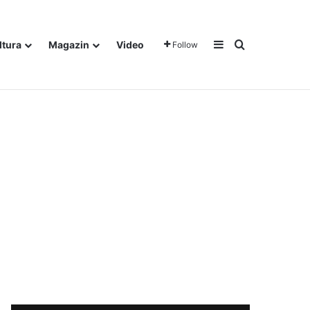
Sidebar
Traži
ltura
Magazin
Video
Follow