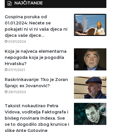
NAJČITANIJE
Gospina poruka od
01.01.2024: Nećete se
pokajati ni vi ni vaša djeca ni
djeca vaše djece…
01/01/2024
Koja je najveća elementarna
nepogoda koja je pogodila
Hrvatsku?
07/11/2021
Raskrinkavanje: Tko je Zoran
Šprajc ex Jovanović?
29/11/2023
Taksist nokautirao Petra
Vidova, voditelja Faktografa i
bivšeg novinara Indexa. Sve
se to dogodilo zbog krunice i
slike Ante Gotovine