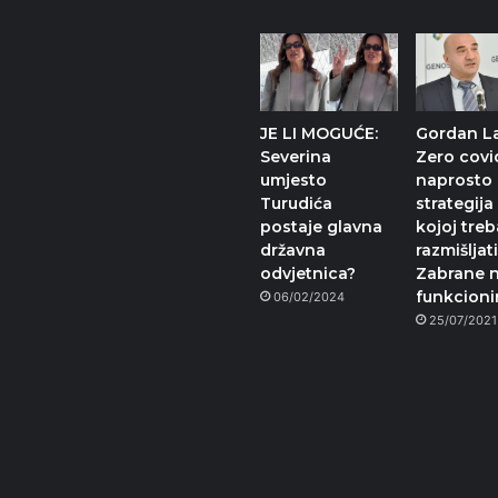
JE LI MOGUĆE:
Gordan L
Severina
Zero covi
umjesto
naprosto 
Turudića
strategija
postaje glavna
kojoj treb
državna
razmišljati
odvjetnica?
Zabrane 
funkcionir
06/02/2024
25/07/2021