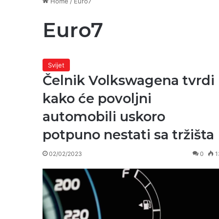
Home
/
Euro7
Euro7
Svijet
Čelnik Volkswagena tvrdi
kako će povoljni
automobili uskoro
potpuno nestati sa tržišta
02/02/2023
0
1