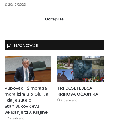
20/12/2023
Učitaj više
NAJNOVIJE
Pupovac i Šimpraga
TRI DESETLJEĆA
moraliziraju o Oluji, ali
KRIKOVA OČAJNIKA
i dalje šute o
2 dana ago
Stanivukovićevu
veličanju tzv. Krajine
12 sati ago