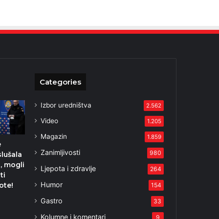
Categories
Izbor uredništva
2.562
Video
1.205
Magazin
1.859
e
Zanimljivosti
980
slušala
, mogli
Ljepota i zdravlje
264
ti
Humor
ote!
154
Gastro
33
Kolumne i komentari
9