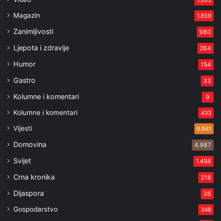
1.205
Magazin
1.859
Zanimljivosti
980
Ljepota i zdravlje
264
Humor
154
Gastro
33
Kolumne i komentari
9
Kolumne i komentari
433
Vijesti
6.841
Domovina
4.987
Svijet
1.458
Crna kronika
218
Dijaspora
36
Gospodarstvo
348