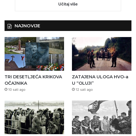
Učitaj više
NAJNOVIJE
TRI DESETLJEĆA KRIKOVA
ZATAJENA ULOGA HVO-a
OČAJNIKA
U “OLUJI”
10 sati ago
12 sati ago