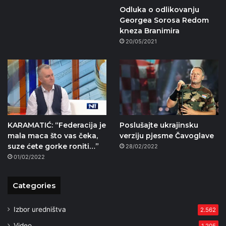
Odluka o odlikovanju
Georgea Sorosa Redom
kneza Branimira
20/05/2021
KARAMATIĆ: “Federacija je
Poslušajte ukrajinsku
mala maca što vas čeka,
verziju pjesme Čavoglave
suze ćete gorke roniti…”
28/02/2022
01/02/2022
Categories
Izbor uredništva
2.562
Video