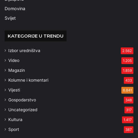
Domovina
Svijet
KATEGORIJE U TRENDU
Izbor uredništva
2.562
Video
1.205
Magazin
1.859
Kolumne i komentari
433
Vijesti
6.841
Gospodarstvo
348
Uncategorized
317
Kultura
1.417
Sport
387