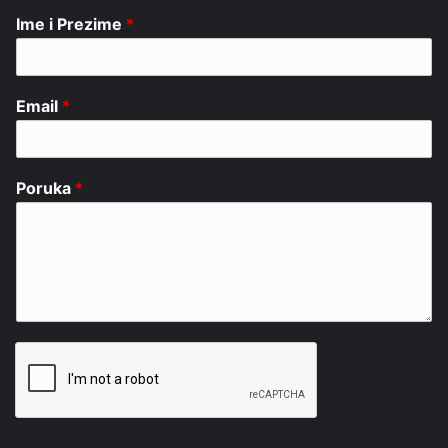
Ime i Prezime
*
Email
*
Poruka
*