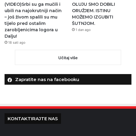
(VIDEO)Srbi su ga mučili i
OLUJU SMO DOBILI
ubili na najokrutniji način
ORUŽJEM. ISTINU
– još živom spalili su mu
MOŽEMO IZGUBITI
tijelo pred ostalim
ŠUTNJOM.
zarobljenicima logora u
1 dan ago
Dalju!
18 sati ago
Učitaj više
Zapratite nas na facebooku
KONTAKTIRAJTE NAS