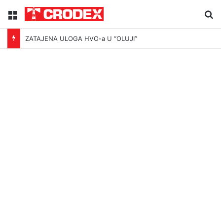
Menu
Tr
ZATAJENA ULOGA HVO-a U “OLUJI”