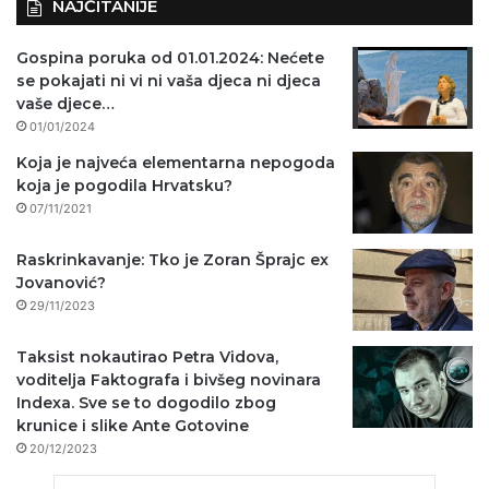
NAJČITANIJE
Gospina poruka od 01.01.2024: Nećete
se pokajati ni vi ni vaša djeca ni djeca
vaše djece…
01/01/2024
Koja je najveća elementarna nepogoda
koja je pogodila Hrvatsku?
07/11/2021
Raskrinkavanje: Tko je Zoran Šprajc ex
Jovanović?
29/11/2023
Taksist nokautirao Petra Vidova,
voditelja Faktografa i bivšeg novinara
Indexa. Sve se to dogodilo zbog
krunice i slike Ante Gotovine
20/12/2023