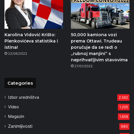
Karolina Vidović Krišto:
50,000 kamiona vozi
Plenkovićeva statistika i
prema Ottawi. Trudeau
istina!
poručuje da se radi o
„rubnoj manjini“ s
22/06/2022
neprihvatljivim stavovima
27/01/2022
Categories
Izbor uredništva
2.562
Video
1.205
Magazin
1.858
Zanimljivosti
980