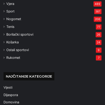
Vjera
489
Sport
387
Nogomet
206
Tenis
77
Borilački sportovi
26
Košarka
24
Ostali sportovi
9
Rukomet
7
NAJČITANIJE KATEGORIJE
Vijesti
Dijaspora
Domovina