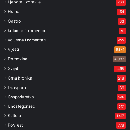
Ljepota i zdravlje
263
Humor
154
Gastro
33
Kolumne i komentari
9
Kolumne i komentari
422
Vijesti
6.841
Domovina
4.987
Svijet
1.458
Crna kronika
218
Dijaspora
36
Gospodarstvo
348
Uncategorized
317
Kultura
1.417
Povijest
778