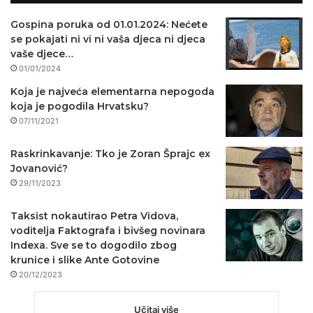
Gospina poruka od 01.01.2024: Nećete
se pokajati ni vi ni vaša djeca ni djeca
vaše djece…
01/01/2024
Koja je najveća elementarna nepogoda
koja je pogodila Hrvatsku?
07/11/2021
Raskrinkavanje: Tko je Zoran Šprajc ex
Jovanović?
29/11/2023
Taksist nokautirao Petra Vidova,
voditelja Faktografa i bivšeg novinara
Indexa. Sve se to dogodilo zbog
krunice i slike Ante Gotovine
20/12/2023
Učitaj više