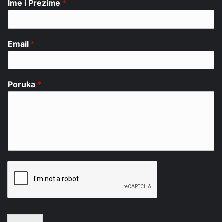
Ime i Prezime
*
Email
*
Poruka
*