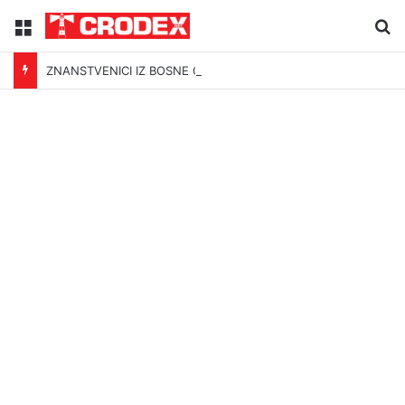
Menu
Tr
ZNANSTVENICI IZ BOSNE OTKRILI NACIZAM U – BOSNI!