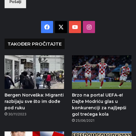
Pošalji
Facebook
X
YouTube
Instagram
TAKOĐER PROČITAJTE
Bergen Norveška: Migranti
Brzo na portal UEFA-e!
razbijaju sve što im dođe
Dajte Modriću glas u
pod ruku
konkurenciji za najljepši
gol trećega kola
30/11/2023
25/06/2021