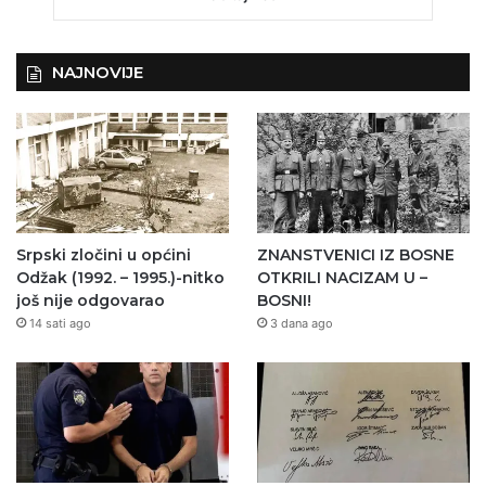
NAJNOVIJE
Srpski zločini u općini
ZNANSTVENICI IZ BOSNE
Odžak (1992. – 1995.)-nitko
OTKRILI NACIZAM U –
još nije odgovarao
BOSNI!
14 sati ago
3 dana ago