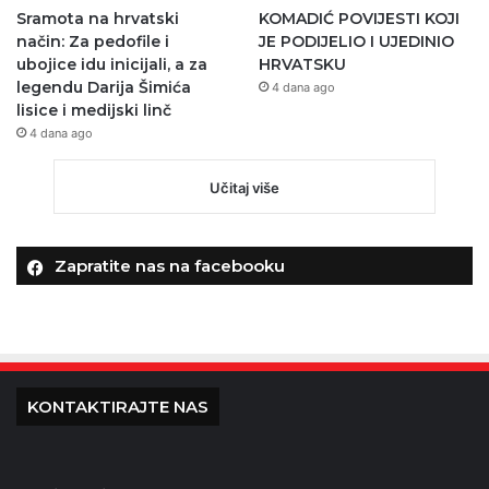
Sramota na hrvatski
KOMADIĆ POVIJESTI KOJI
način: Za pedofile i
JE PODIJELIO I UJEDINIO
ubojice idu inicijali, a za
HRVATSKU
legendu Darija Šimića
4 dana ago
lisice i medijski linč
4 dana ago
Učitaj više
Zapratite nas na facebooku
KONTAKTIRAJTE NAS