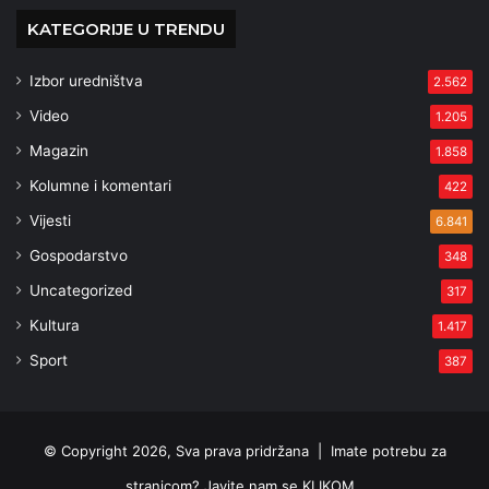
KATEGORIJE U TRENDU
Izbor uredništva
2.562
Video
1.205
Magazin
1.858
Kolumne i komentari
422
Vijesti
6.841
Gospodarstvo
348
Uncategorized
317
Kultura
1.417
Sport
387
© Copyright 2026, Sva prava pridržana |
Imate potrebu za
stranicom? Javite nam se KLIKOM .