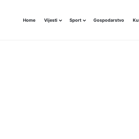
Home
Vijesti
Sport
Gospodarstvo
Ku
ali i dalje šute o Stanivukovićevu veličanju tzv. Krajine