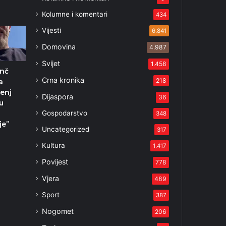
Kolumne i komentari
434
Vijesti
6.841
Domovina
4.987
Svijet
1.458
inč
Crna kronika
218
a
enj
Dijaspora
36
u
Gospodarstvo
348
je”
Uncategorized
317
5
Kultura
1.417
Povijest
778
Vjera
489
Sport
387
Nogomet
206