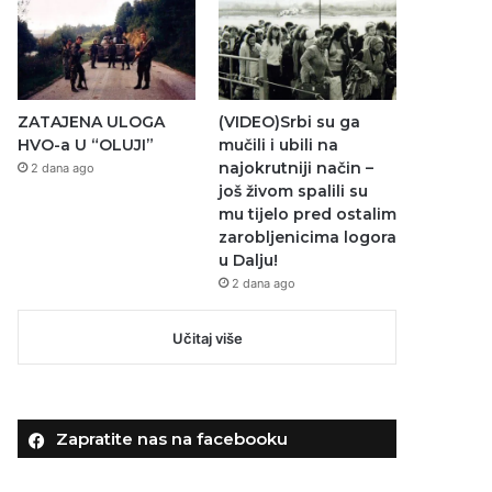
ZATAJENA ULOGA
(VIDEO)Srbi su ga
HVO-a U “OLUJI”
mučili i ubili na
najokrutniji način –
2 dana ago
još živom spalili su
mu tijelo pred ostalim
zarobljenicima logora
u Dalju!
2 dana ago
Učitaj više
Zapratite nas na facebooku