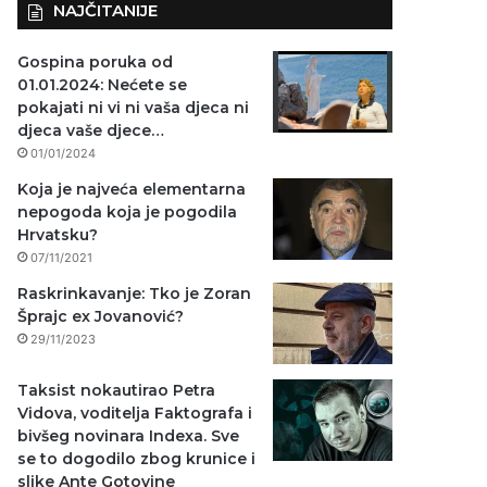
NAJČITANIJE
Gospina poruka od
01.01.2024: Nećete se
pokajati ni vi ni vaša djeca ni
djeca vaše djece…
01/01/2024
Koja je najveća elementarna
nepogoda koja je pogodila
Hrvatsku?
07/11/2021
Raskrinkavanje: Tko je Zoran
Šprajc ex Jovanović?
29/11/2023
Taksist nokautirao Petra
Vidova, voditelja Faktografa i
bivšeg novinara Indexa. Sve
se to dogodilo zbog krunice i
slike Ante Gotovine