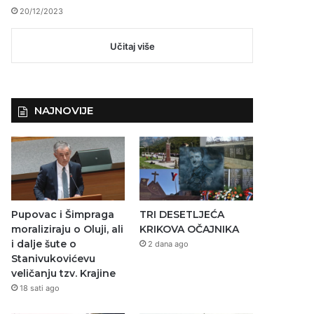
20/12/2023
Učitaj više
NAJNOVIJE
Pupovac i Šimpraga
TRI DESETLJEĆA
moraliziraju o Oluji, ali
KRIKOVA OČAJNIKA
i dalje šute o
2 dana ago
Stanivukovićevu
veličanju tzv. Krajine
18 sati ago