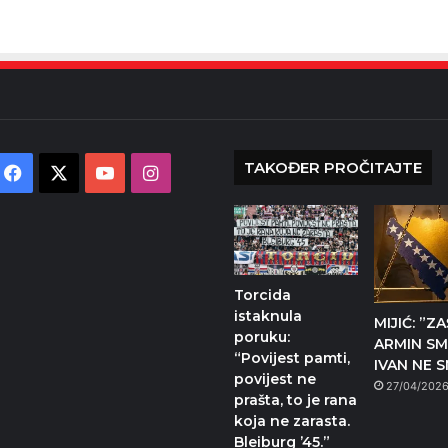
TAKOĐER PROČITAJTE
Facebook
X
YouTube
Instagram
Torcida
istaknula
MIJIĆ: ”Z
poruku:
ARMIN SMI
“Povijest pamti,
IVAN NE S
povijest ne
27/04/202
prašta, to je rana
koja ne zarasta.
Bleiburg ’45.”