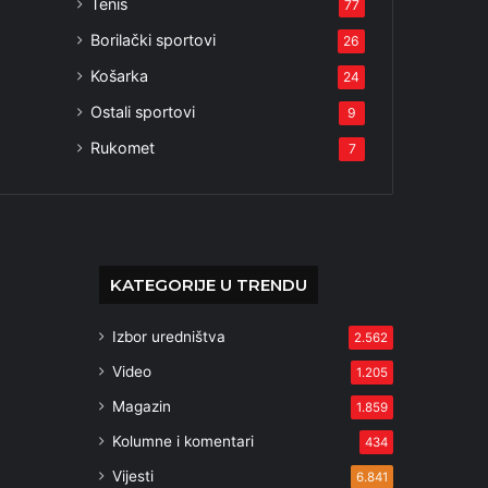
Tenis
77
Borilački sportovi
26
Košarka
24
Ostali sportovi
9
Rukomet
7
KATEGORIJE U TRENDU
Izbor uredništva
2.562
Video
1.205
Magazin
1.859
Kolumne i komentari
434
Vijesti
6.841