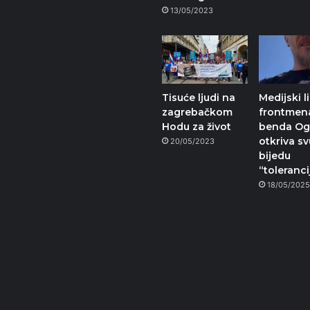
13/05/2023
Tisuće ljudi na
Medijski l
zagrebačkom
frontmen
Hodu za život
benda Og
otkriva sv
20/05/2023
bijedu
“toleranci
18/05/202