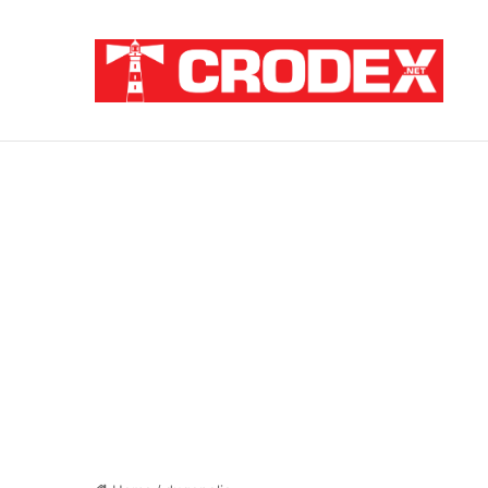
Breaking News
Pupovac i Šimpraga moraliziraju o Oluji, 