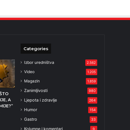
Categories
Izbor uredništva
2.562
Video
1.205
Magazin
1.859
Zanimljivosti
980
AŠTO
JE, A
Ljepota i zdravlje
264
MIJE?”
Humor
154
6
Gastro
33
Kolumne i komentari
9