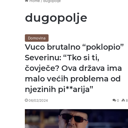
Home
/
dugopolje
dugopolje
Domovina
Vuco brutalno “poklopio”
Severinu: “Tko si ti,
čovječe? Ova država ima
malo većih problema od
njezinih pi**arija”
06/02/2024
0
8