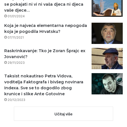
se pokajati ni vi ni vaša djeca ni djeca
vaše djece…
01/01/2024
Koja je najveća elementarna nepogoda
koja je pogodila Hrvatsku?
07/11/2021
Raskrinkavanje: Tko je Zoran Šprajc ex
Jovanović?
29/11/2023
Taksist nokautirao Petra Vidova,
voditelja Faktografa i bivšeg novinara
Indexa. Sve se to dogodilo zbog
krunice i slike Ante Gotovine
20/12/2023
Učitaj više