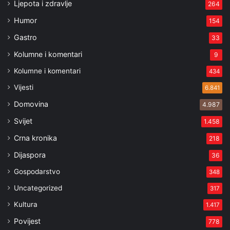
Ljepota i zdravlje
264
Humor
154
Gastro
33
Kolumne i komentari
9
Kolumne i komentari
434
Vijesti
6.841
Domovina
4.987
Svijet
1.458
Crna kronika
218
Dijaspora
36
Gospodarstvo
348
Uncategorized
317
Kultura
1.417
Povijest
778