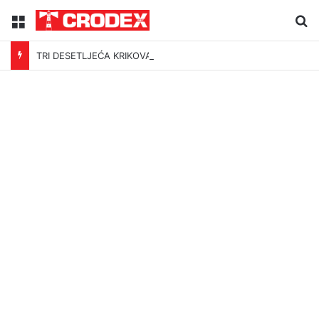
Menu
Tr
TRI DESETLJEĆA KRIKOVA OČAJNIKA