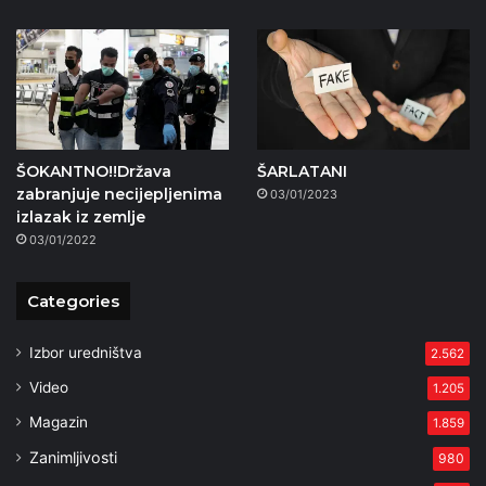
ŠOKANTNO!!Država
ŠARLATANI
zabranjuje necijepljenima
03/01/2023
izlazak iz zemlje
03/01/2022
Categories
Izbor uredništva
2.562
Video
1.205
Magazin
1.859
Zanimljivosti
980