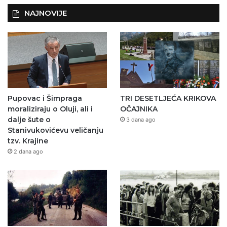
NAJNOVIJE
Pupovac i Šimpraga
TRI DESETLJEĆA KRIKOVA
moraliziraju o Oluji, ali i
OČAJNIKA
dalje šute o
3 dana ago
Stanivukovićevu veličanju
tzv. Krajine
2 dana ago