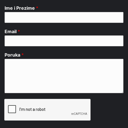
Ime i Prezime
*
Email
*
Poruka
*