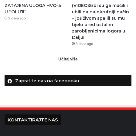
ZATAJENA ULOGA HVO-a
(VIDEO)Srbi su ga mučili i
U “OLUJI”
ubili na najokrutniji način
– još živom spalili su mu
3 dana ago
tijelo pred ostalim
zarobljenicima logora u
Dalju!
3 dana ago
Učitaj više
Zapratite nas na facebooku
KONTAKTIRAJTE NAS