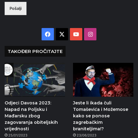
Pošalji
Facebook
X
YouTube
Instagram
TAKOĐER PROČITAJTE
Odjeci Davosa 2023:
Jeste li ikada čuli
Napad na Poljsku i
Tomaševića i Možemose
Mađarsku zbog
kako se ponose
zagovaranja obiteljskih
zagrebačkim
vrijednosti
braniteljima!?
25/01/2023
23/06/2023