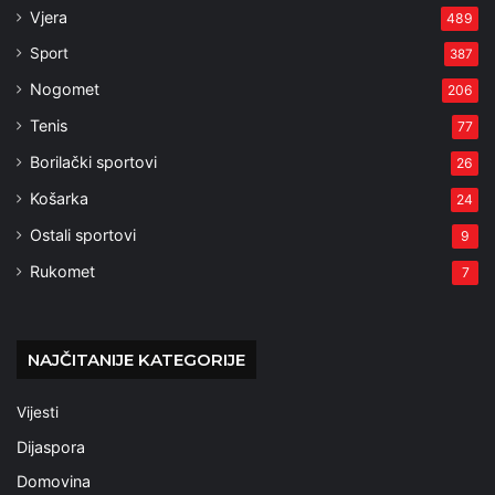
Vjera
489
Sport
387
Nogomet
206
Tenis
77
Borilački sportovi
26
Košarka
24
Ostali sportovi
9
Rukomet
7
NAJČITANIJE KATEGORIJE
Vijesti
Dijaspora
Domovina