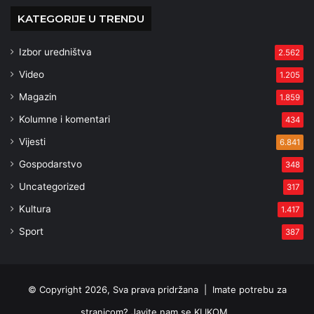
KATEGORIJE U TRENDU
Izbor uredništva
2.562
Video
1.205
Magazin
1.859
Kolumne i komentari
434
Vijesti
6.841
Gospodarstvo
348
Uncategorized
317
Kultura
1.417
Sport
387
© Copyright 2026, Sva prava pridržana |
Imate potrebu za
stranicom? Javite nam se KLIKOM .