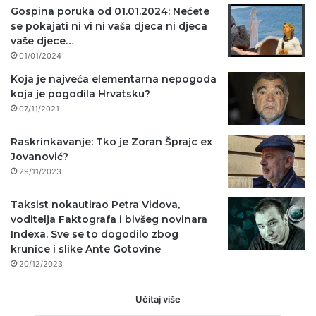
Gospina poruka od 01.01.2024: Nećete
se pokajati ni vi ni vaša djeca ni djeca
vaše djece…
01/01/2024
Koja je najveća elementarna nepogoda
koja je pogodila Hrvatsku?
07/11/2021
Raskrinkavanje: Tko je Zoran Šprajc ex
Jovanović?
29/11/2023
Taksist nokautirao Petra Vidova,
voditelja Faktografa i bivšeg novinara
Indexa. Sve se to dogodilo zbog
krunice i slike Ante Gotovine
20/12/2023
Učitaj više