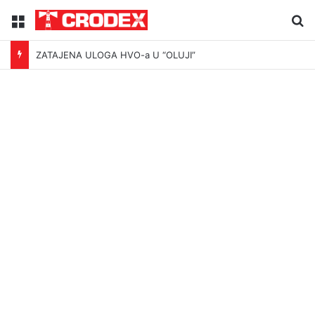
Menu
Tr
ZATAJENA ULOGA HVO-a U “OLUJI”