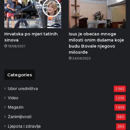
Hrvatska po mjeri tatinih
Isus je obećao mnoge
sinova
milosti onim dušama koje
budu štovale njegovo
19/08/2021
milosrđe
24/04/2022
Categories
Izbor uredništva
2.562
Video
1.205
Magazin
1.859
Zanimljivosti
980
Ljepota i zdravlje
264