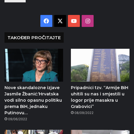
Facebook
X
YouTube
Instagram
TAKOĐER PROČITAJTE
Nove skandalozne izjave
Pripadnici tzv. “Armije BiH
Jasmile Žbanić:‘Hrvatska
uhitili su nas i smjestili u
vodi silno opasnu politiku
logor prije masakra u
prema BiH, jednaku
Grabovici”
Putinovu…
08/09/2022
09/06/2022