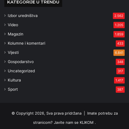
KATEGORIJE U TRENDU
Izbor uredništva
2.562
Video
1.205
Magazin
1.859
Kolumne i komentari
433
Vijesti
6.841
Gospodarstvo
348
Uncategorized
317
Kultura
1.417
Sport
387
© Copyright 2026, Sva prava pridržana |
Imate potrebu za
stranicom? Javite nam se KLIKOM .