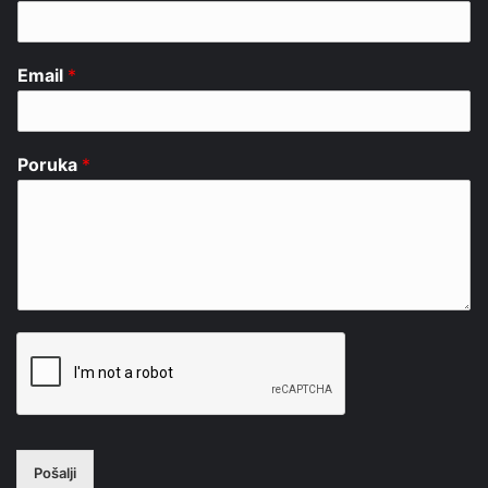
Email
*
Poruka
*
Pošalji