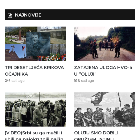
NAJNOVIJE
TRI DESETLJEĆA KRIKOVA
ZATAJENA ULOGA HVO-a
OČAJNIKA
U “OLUJI”
6 sati ago
8 sati ago
(VIDEO)Srbi su ga mučili i
OLUJU SMO DOBILI
ubili na najokrutniji način
ORUŽJEM. ISTINU