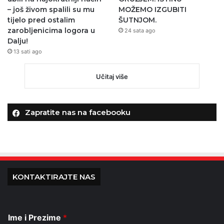
– još živom spalili su mu
MOŽEMO IZGUBITI
tijelo pred ostalim
ŠUTNJOM.
zarobljenicima logora u
24 sata ago
Dalju!
13 sati ago
Učitaj više
Zapratite nas na facebooku
KONTAKTIRAJTE NAS
Ime i Prezime
*