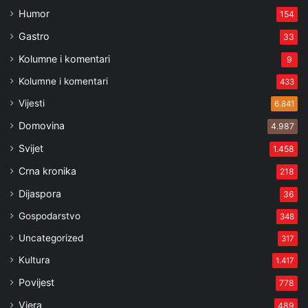
Humor
154
Gastro
33
Kolumne i komentari
9
Kolumne i komentari
433
Vijesti
6.841
Domovina
4.987
Svijet
1.458
Crna kronika
218
Dijaspora
36
Gospodarstvo
348
Uncategorized
317
Kultura
1.417
Povijest
778
Vjera
489