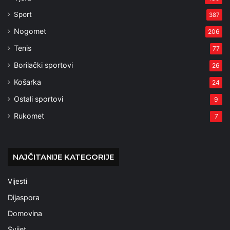
Sport
387
Nogomet
206
Tenis
77
Borilački sportovi
26
Košarka
24
Ostali sportovi
9
Rukomet
7
NAJČITANIJE KATEGORIJE
Vijesti
Dijaspora
Domovina
Svijet