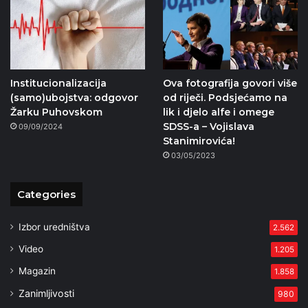
Institucionalizacija
Ova fotografija govori više
(samo)ubojstva: odgovor
od riječi. Podsjećamo na
Žarku Puhovskom
lik i djelo alfe i omege
SDSS-a – Vojislava
09/09/2024
Stanimirovića!
03/05/2023
Categories
Izbor uredništva
2.562
Video
1.205
Magazin
1.858
Zanimljivosti
980