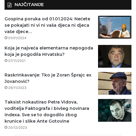
NAJČITANIJE
Gospina poruka od 01.01.2024: Nećete
se pokajati ni vi ni vaša djeca ni djeca
vaše djece…
01/01/2024
Koja je najveća elementarna nepogoda
koja je pogodila Hrvatsku?
07/11/2021
Raskrinkavanje: Tko je Zoran Šprajc ex
Jovanović?
29/11/2023
Taksist nokautirao Petra Vidova,
voditelja Faktografa i bivšeg novinara
Indexa. Sve se to dogodilo zbog
krunice i slike Ante Gotovine
20/12/2023