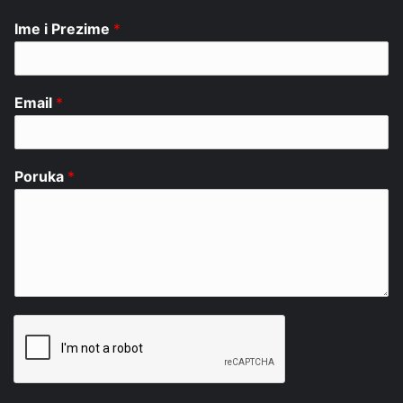
Ime i Prezime
*
Email
*
Poruka
*