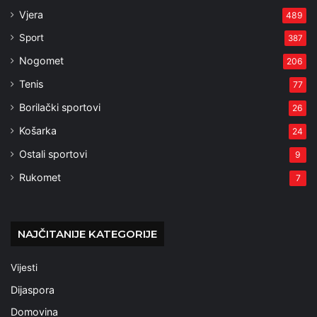
Vjera
489
Sport
387
Nogomet
206
Tenis
77
Borilački sportovi
26
Košarka
24
Ostali sportovi
9
Rukomet
7
NAJČITANIJE KATEGORIJE
Vijesti
Dijaspora
Domovina