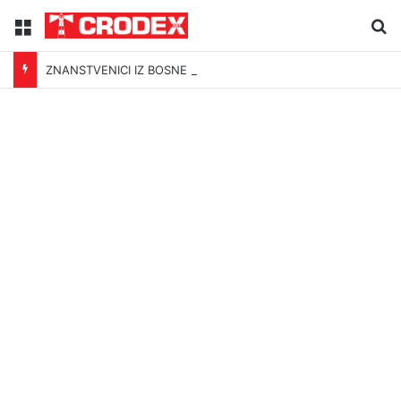
Menu
Tr
ZNANSTVENICI IZ BOSNE OTKRILI NACIZAM U – BOSNI!