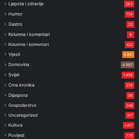
Ljepota i zdravlje
263
Humor
154
Gastro
33
Kolumne i komentari
9
Kolumne i komentari
422
Vijesti
6.841
Domovina
4.987
Svijet
1.458
Crna kronika
218
Dijaspora
36
Gospodarstvo
348
Uncategorized
317
Kultura
1.417
Povijest
778