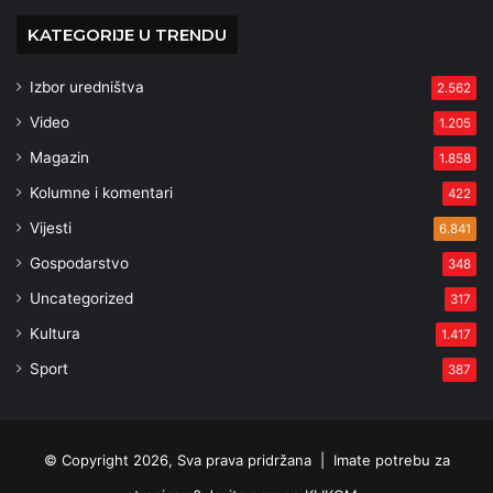
KATEGORIJE U TRENDU
Izbor uredništva
2.562
Video
1.205
Magazin
1.858
Kolumne i komentari
422
Vijesti
6.841
Gospodarstvo
348
Uncategorized
317
Kultura
1.417
Sport
387
© Copyright 2026, Sva prava pridržana |
Imate potrebu za