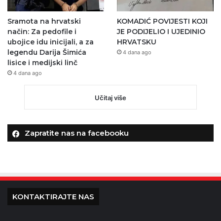
Sramota na hrvatski
KOMADIĆ POVIJESTI KOJI
način: Za pedofile i
JE PODIJELIO I UJEDINIO
ubojice idu inicijali, a za
HRVATSKU
legendu Darija Šimića
4 dana ago
lisice i medijski linč
4 dana ago
Učitaj više
Zapratite nas na facebooku
KONTAKTIRAJTE NAS