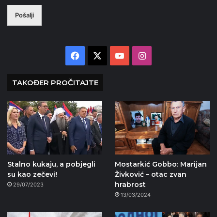
Pošalji
Facebook
X
YouTube
Instagram
TAKOĐER PROČITAJTE
Stalno kukaju, a pobjegli
Mostarkić Gobbo: Marijan
su kao zečevi!
Živković – otac zvan
hrabrost
29/07/2023
13/03/2024