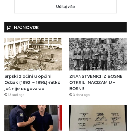
Učitaj više
NAJNOVIJE
Srpski zločini u općini
ZNANSTVENICI IZ BOSNE
Odžak (1992. – 1995.)-nitko
OTKRILI NACIZAM U –
još nije odgovarao
BOSNI!
18 sati ago
3 dana ago