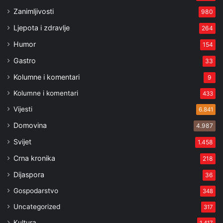
Zanimljivosti
980
Ljepota i zdravlje
264
Humor
154
Gastro
33
Kolumne i komentari
9
Kolumne i komentari
433
Vijesti
6.841
Domovina
4.987
Svijet
1.458
Crna kronika
218
Dijaspora
36
Gospodarstvo
348
Uncategorized
317
Kultura