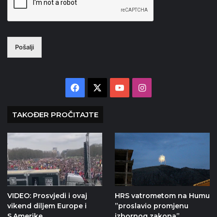
Pošalji
Facebook
X
YouTube
Instagram
TAKOĐER PROČITAJTE
VIDEO: Prosvjedi i ovaj
HRS vatrometom na Humu
vikend diljem Europe i
”proslavio promjenu
S.Amerike
izbornog zakona”