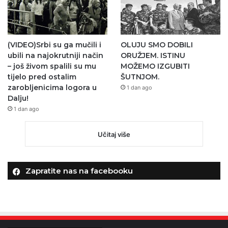
(VIDEO)Srbi su ga mučili i
OLUJU SMO DOBILI
ubili na najokrutniji način
ORUŽJEM. ISTINU
– još živom spalili su mu
MOŽEMO IZGUBITI
tijelo pred ostalim
ŠUTNJOM.
zarobljenicima logora u
1 dan ago
Dalju!
1 dan ago
Učitaj više
Zapratite nas na facebooku