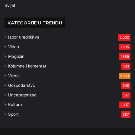
Svijet
KATEGORIJE U TRENDU
Izbor uredništva
2.562
Video
1.205
Magazin
1.859
Kolumne i komentari
433
Vijesti
6.841
Gospodarstvo
348
Uncategorized
317
Kultura
1.417
Sport
387