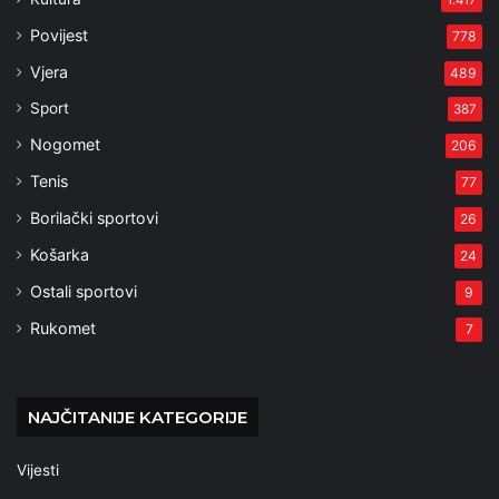
1.417
Povijest
778
Vjera
489
Sport
387
Nogomet
206
Tenis
77
Borilački sportovi
26
Košarka
24
Ostali sportovi
9
Rukomet
7
NAJČITANIJE KATEGORIJE
Vijesti