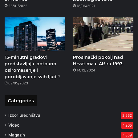
23/01/2022
18/06/2021
15-minutni gradovi
Prosinački pokolj nad
predstavljaju ‘potpuno
Hrvatima u Alžiru 1993.
osiromašenje i
14/12/2024
porobljavanje svih ljudi’!
09/05/2023
Categories
Izbor uredništva
2.562
Video
1.205
Magazin
1.859