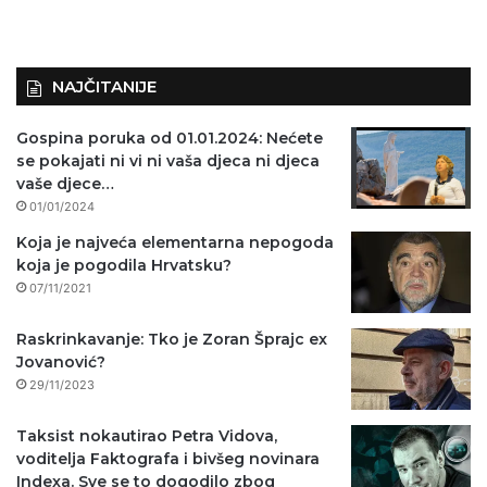
NAJČITANIJE
Gospina poruka od 01.01.2024: Nećete
se pokajati ni vi ni vaša djeca ni djeca
vaše djece…
01/01/2024
Koja je najveća elementarna nepogoda
koja je pogodila Hrvatsku?
07/11/2021
Raskrinkavanje: Tko je Zoran Šprajc ex
Jovanović?
29/11/2023
Taksist nokautirao Petra Vidova,
voditelja Faktografa i bivšeg novinara
Indexa. Sve se to dogodilo zbog