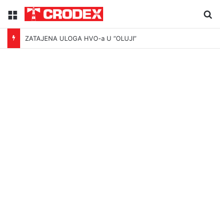
Menu
Tr
ZATAJENA ULOGA HVO-a U “OLUJI”