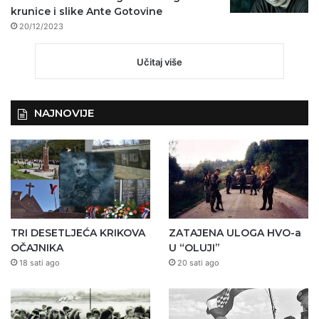
krunice i slike Ante Gotovine
20/12/2023
Učitaj više
NAJNOVIJE
TRI DESETLJEĆA KRIKOVA
ZATAJENA ULOGA HVO-a
OČAJNIKA
U “OLUJI”
18 sati ago
20 sati ago