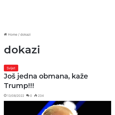
Home
/
dokazi
dokazi
Svijet
Još jedna obmana, kaže
Trump!!!
13/08/2022
0
234