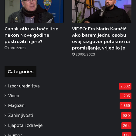
Capak otkriva hoće li se
VIDEO: Fra Marin Karačić:
nakon Nove godine
Ako barem jednu osobu
postrožiti mjere?
ovaj razgovor potakne na
promisljanje, vrijedilo je
01/01/2022
26/06/2023
Categories
Izbor uredništva
2.562
Video
1.205
Magazin
1.859
Zanimljivosti
980
Ljepota i zdravlje
264
Humor
154