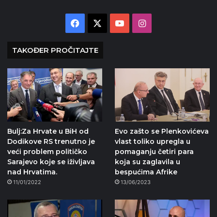
Facebook
X
YouTube
Instagram
TAKOĐER PROČITAJTE
Bulj:Za Hrvate u BiH od
Evo zašto se Plenkovićeva
Dodikove RS trenutno je
vlast toliko upregla u
veći problem političko
pomaganju četiri para
Sarajevo koje se iživljava
koja su zaglavila u
nad Hrvatima.
bespućima Afrike
11/01/2022
13/06/2023