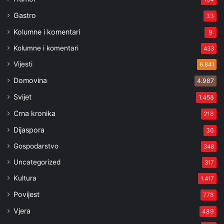
Gastro
33
Kolumne i komentari
9
Kolumne i komentari
433
Vijesti
6.841
Domovina
4.987
Svijet
1.458
Crna kronika
218
Dijaspora
36
Gospodarstvo
348
Uncategorized
317
Kultura
1.417
Povijest
778
Vjera
489