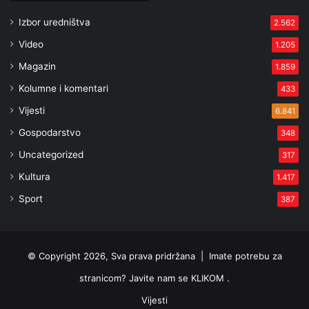
Izbor uredništva
2.562
Video
1.205
Magazin
1.859
Kolumne i komentari
433
Vijesti
6.841
Gospodarstvo
348
Uncategorized
317
Kultura
1.417
Sport
387
© Copyright 2026, Sva prava pridržana |
Imate potrebu za
stranicom? Javite nam se KLIKOM .
Vijesti