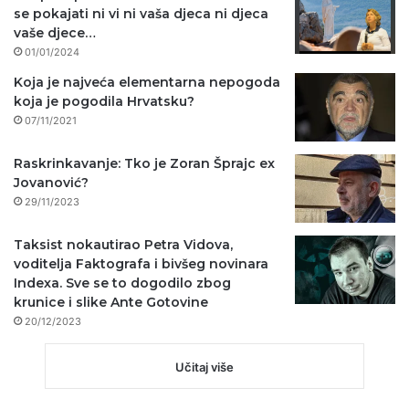
se pokajati ni vi ni vaša djeca ni djeca
vaše djece…
01/01/2024
Koja je najveća elementarna nepogoda
koja je pogodila Hrvatsku?
07/11/2021
Raskrinkavanje: Tko je Zoran Šprajc ex
Jovanović?
29/11/2023
Taksist nokautirao Petra Vidova,
voditelja Faktografa i bivšeg novinara
Indexa. Sve se to dogodilo zbog
krunice i slike Ante Gotovine
20/12/2023
Učitaj više