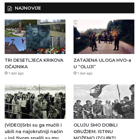
NAJNOVIJE
TRI DESETLJEĆA KRIKOVA
ZATAJENA ULOGA HVO-a
OČAJNIKA
U “OLUJI”
1 dan ago
1 dan ago
(VIDEO)Srbi su ga mučili i
OLUJU SMO DOBILI
ubili na najokrutniji način
ORUŽJEM. ISTINU
– još živom spalili su mu
MOŽEMO IZGUBITI