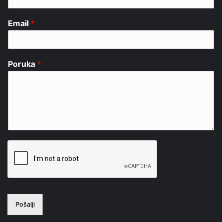
Email
*
Poruka
*
Pošalji