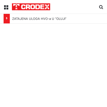
Menu
Tr
ZATAJENA ULOGA HVO-a U “OLUJI”