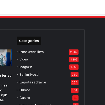
Categories
Izbor uredništva
2.562
Video
1.205
Magazin
1.859
Zanimljivosti
980
 jer su
i
Ljepota i zdravlje
264
i za
Humor
od
154
 njih
Gastro
33
baš