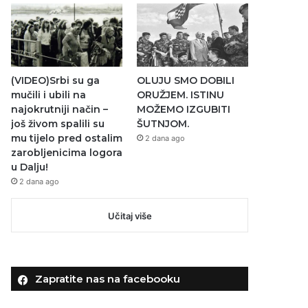
(VIDEO)Srbi su ga
OLUJU SMO DOBILI
mučili i ubili na
ORUŽJEM. ISTINU
najokrutniji način –
MOŽEMO IZGUBITI
još živom spalili su
ŠUTNJOM.
mu tijelo pred ostalim
2 dana ago
zarobljenicima logora
u Dalju!
2 dana ago
Učitaj više
Zapratite nas na facebooku