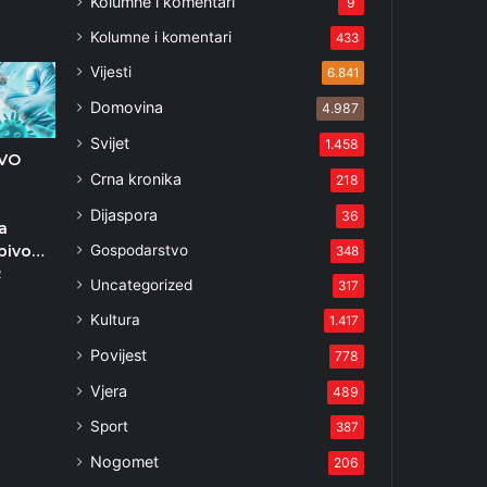
Kolumne i komentari
9
Kolumne i komentari
433
Vijesti
6.841
Domovina
4.987
Svijet
1.458
OVO
Crna kronika
218
Dijaspora
36
a
Gospodarstvo
pivo…
348
2
Uncategorized
317
Kultura
1.417
Povijest
778
Vjera
489
Sport
387
Nogomet
206