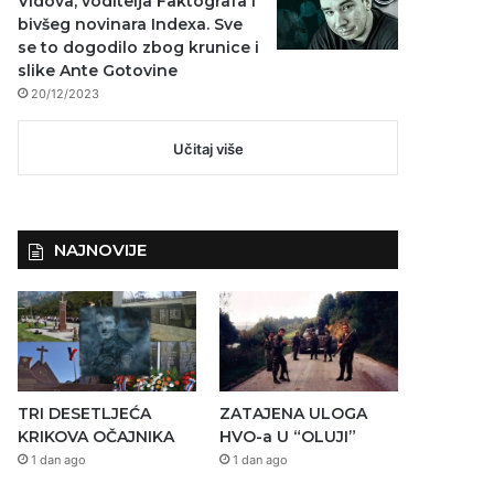
Vidova, voditelja Faktografa i
bivšeg novinara Indexa. Sve
se to dogodilo zbog krunice i
slike Ante Gotovine
20/12/2023
Učitaj više
NAJNOVIJE
TRI DESETLJEĆA
ZATAJENA ULOGA
KRIKOVA OČAJNIKA
HVO-a U “OLUJI”
1 dan ago
1 dan ago