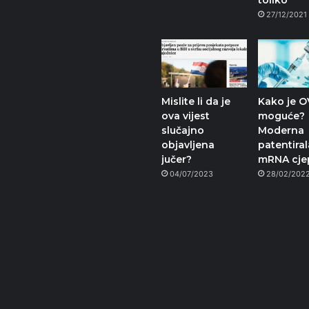
toliko
27/12/2021
Mislite li da je
Kako je 
ova vijest
moguće?
slučajno
Moderna
objavljena
patentiral
jučer?
mRNA cje
04/07/2023
28/02/202