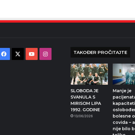
TAKOĐER PROČITAJTE
Facebook
X
YouTube
Instagram
SLOBODA JE
Manje je
SVANULA S
pacijenata
MIRISOM LIPA
kapacitet
1992. GODINE
oslobođen
bolesne 
13/06/2026
covida – a
nije bilo 