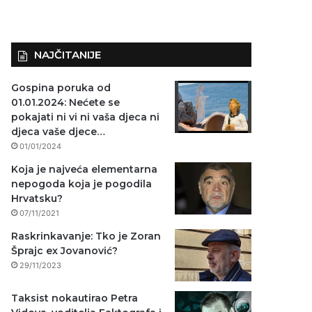
NAJČITANIJE
Gospina poruka od
01.01.2024: Nećete se
pokajati ni vi ni vaša djeca ni
djeca vaše djece…
01/01/2024
Koja je najveća elementarna
nepogoda koja je pogodila
Hrvatsku?
07/11/2021
Raskrinkavanje: Tko je Zoran
Šprajc ex Jovanović?
29/11/2023
Taksist nokautirao Petra