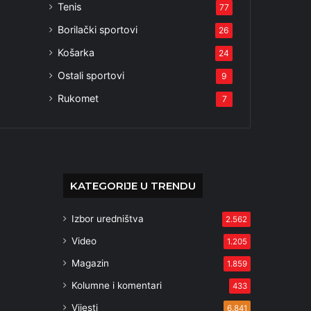
Tenis
77
Borilački sportovi
26
Košarka
24
Ostali sportovi
9
Rukomet
7
KATEGORIJE U TRENDU
Izbor uredništva
2.562
Video
1.205
Magazin
1.859
Kolumne i komentari
433
Vijesti
6.841