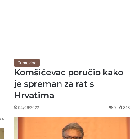
Domovina
Komšićevac poručio kako
je spreman za rat s
a
Hrvatima
04/06/2022
0
313
44