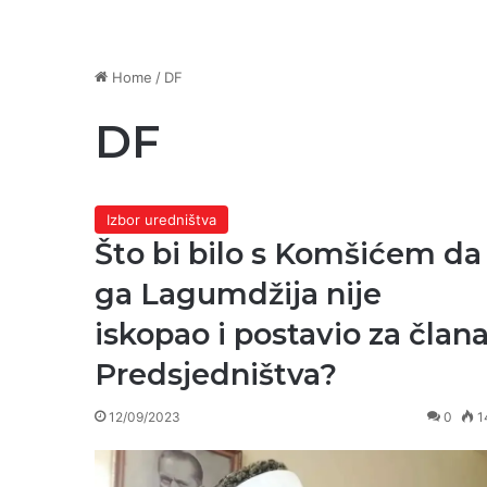
Home
/
DF
DF
Izbor uredništva
Što bi bilo s Komšićem da
ga Lagumdžija nije
iskopao i postavio za član
Predsjedništva?
12/09/2023
0
1