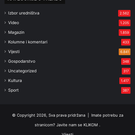
Izbor uredništva
2.562
Video
1.205
Magazin
1.859
Kolumne i komentari
433
Vijesti
6.841
Gospodarstvo
348
Uncategorized
317
Kultura
1.417
Sport
387
© Copyright 2026, Sva prava pridržana |
Imate potrebu za
stranicom? Javite nam se KLIKOM .
Vijesti