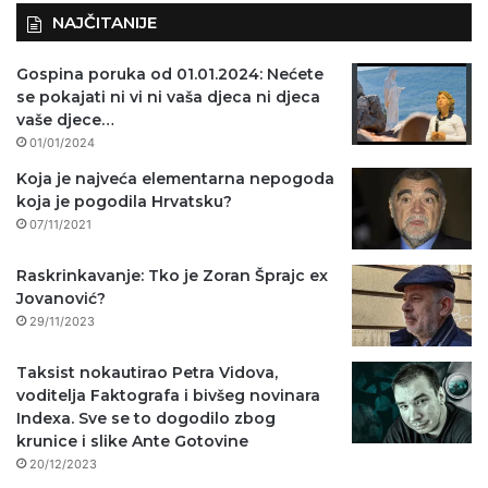
NAJČITANIJE
Gospina poruka od 01.01.2024: Nećete
se pokajati ni vi ni vaša djeca ni djeca
vaše djece…
01/01/2024
Koja je najveća elementarna nepogoda
koja je pogodila Hrvatsku?
07/11/2021
Raskrinkavanje: Tko je Zoran Šprajc ex
Jovanović?
29/11/2023
Taksist nokautirao Petra Vidova,
voditelja Faktografa i bivšeg novinara
Indexa. Sve se to dogodilo zbog
krunice i slike Ante Gotovine
20/12/2023