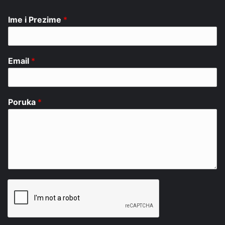
Ime i Prezime
*
Email
*
Poruka
*