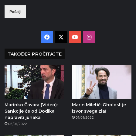
Pošalji
Facebook
X
YouTube
Instagram
TAKOĐER PROČITAJTE
Marinko Čavara (Video):
Marin Miletić: Oholost je
Sankcije će od Dodika
izvor svega zla!
napraviti junaka
01/01/2022
06/01/2022