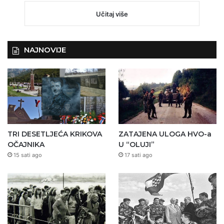
Učitaj više
NAJNOVIJE
TRI DESETLJEĆA KRIKOVA
ZATAJENA ULOGA HVO-a
OČAJNIKA
U “OLUJI”
15 sati ago
17 sati ago