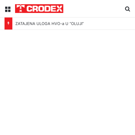
Menu
Tr
ZATAJENA ULOGA HVO-a U “OLUJI”