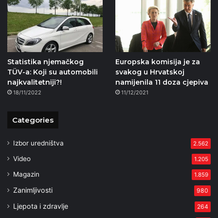
Statistika njemačkog
Europska komisija je za
TÜV-a: Koji su automobili
svakog u Hrvatskoj
najkvalitetniji?!
namijenila 11 doza cjepiva
18/11/2022
11/12/2021
Categories
Izbor uredništva
2.562
Video
1.205
Magazin
1.859
Zanimljivosti
980
Ljepota i zdravlje
264