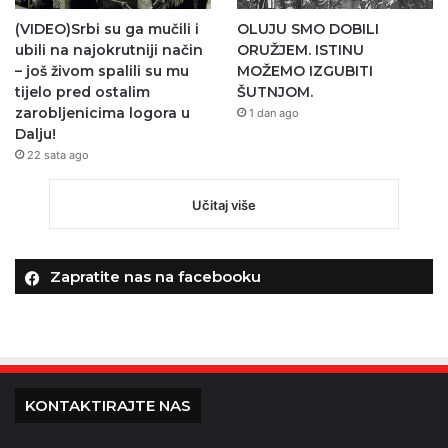
(VIDEO)Srbi su ga mučili i
OLUJU SMO DOBILI
ubili na najokrutniji način
ORUŽJEM. ISTINU
– još živom spalili su mu
MOŽEMO IZGUBITI
tijelo pred ostalim
ŠUTNJOM.
zarobljenicima logora u
1 dan ago
Dalju!
22 sata ago
Učitaj više
Zapratite nas na facebooku
KONTAKTIRAJTE NAS