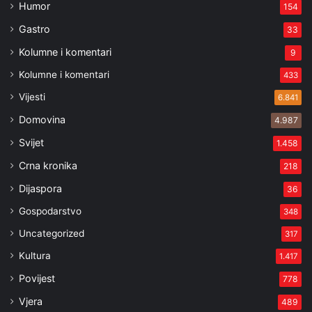
Humor
154
Gastro
33
Kolumne i komentari
9
Kolumne i komentari
433
Vijesti
6.841
Domovina
4.987
Svijet
1.458
Crna kronika
218
Dijaspora
36
Gospodarstvo
348
Uncategorized
317
Kultura
1.417
Povijest
778
Vjera
489