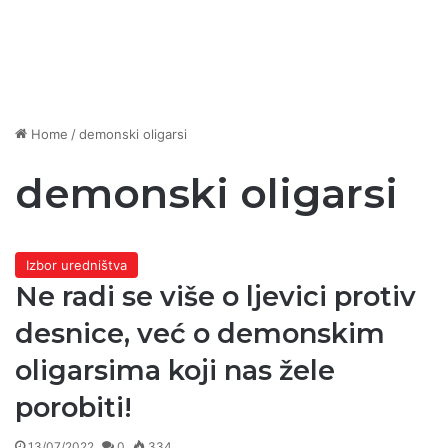
Home
/
demonski oligarsi
demonski oligarsi
Izbor uredništva
Ne radi se više o ljevici protiv
desnice, već o demonskim
oligarsima koji nas žele
porobiti!
13/07/2022
0
334