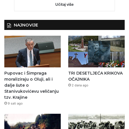
Učitaj više
NAJNOVIJE
Pupovac i Šimpraga
TRI DESETLJEĆA KRIKOVA
moraliziraju o Oluji, ali i
OČAJNIKA
dalje šute o
2 dana ago
Stanivukovićevu veličanju
tzv. Krajine
9 sati ago