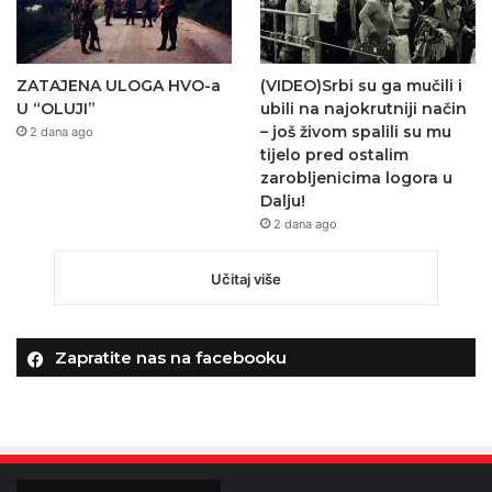
ZATAJENA ULOGA HVO-a
(VIDEO)Srbi su ga mučili i
U “OLUJI”
ubili na najokrutniji način
– još živom spalili su mu
2 dana ago
tijelo pred ostalim
zarobljenicima logora u
Dalju!
2 dana ago
Učitaj više
Zapratite nas na facebooku