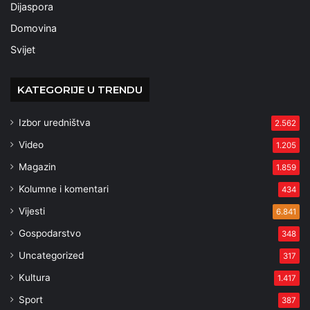
Dijaspora
Domovina
Svijet
KATEGORIJE U TRENDU
Izbor uredništva
2.562
Video
1.205
Magazin
1.859
Kolumne i komentari
434
Vijesti
6.841
Gospodarstvo
348
Uncategorized
317
Kultura
1.417
Sport
387