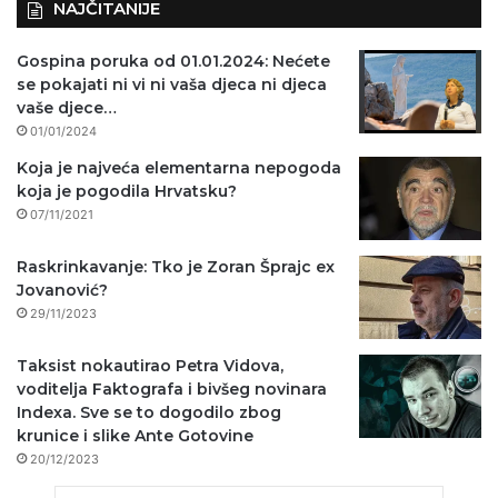
NAJČITANIJE
Gospina poruka od 01.01.2024: Nećete
se pokajati ni vi ni vaša djeca ni djeca
vaše djece…
01/01/2024
Koja je najveća elementarna nepogoda
koja je pogodila Hrvatsku?
07/11/2021
Raskrinkavanje: Tko je Zoran Šprajc ex
Jovanović?
29/11/2023
Taksist nokautirao Petra Vidova,
voditelja Faktografa i bivšeg novinara
Indexa. Sve se to dogodilo zbog
krunice i slike Ante Gotovine
20/12/2023