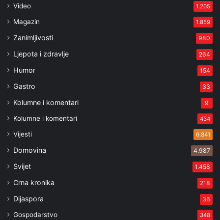
Video
1.205
Magazin
1.859
Zanimljivosti
980
Ljepota i zdravlje
264
Humor
154
Gastro
33
Kolumne i komentari
9
Kolumne i komentari
434
Vijesti
6.841
Domovina
4.987
Svijet
1.458
Crna kronika
218
Dijaspora
36
Gospodarstvo
348