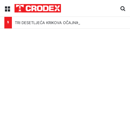
Menu
Tr
TRI DESETLJEĆA KRIKOVA OČAJNIKA