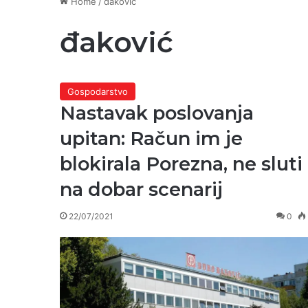
Home
/
đaković
đaković
Gospodarstvo
Nastavak poslovanja
upitan: Račun im je
blokirala Porezna, ne sluti
na dobar scenarij
22/07/2021
0