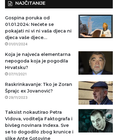
NAJČITANIJE
Gospina poruka od
01.01.2024: Nećete se
pokajati ni vi ni vaša djeca ni
djeca vaše djece…
01/01/2024
Koja je najveća elementarna
nepogoda koja je pogodila
Hrvatsku?
07/11/2021
Raskrinkavanje: Tko je Zoran
Šprajc ex Jovanović?
29/11/2023
Taksist nokautirao Petra
Vidova, voditelja Faktografa i
bivšeg novinara Indexa. Sve
se to dogodilo zbog krunice i
slike Ante Gotovine