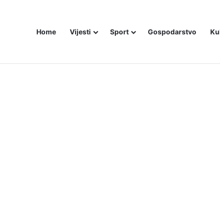
Home
Vijesti
Sport
Gospodarstvo
Ku
ali i dalje šute o Stanivukovićevu veličanju tzv. Krajine