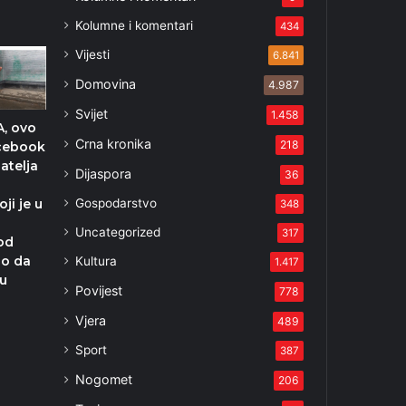
Kolumne i komentari
434
Vijesti
6.841
Domovina
4.987
Svijet
1.458
, ovo
Crna kronika
218
acebook
natelja
Dijaspora
36
Gospodarstvo
oji je u
348
Uncategorized
317
 od
uo da
Kultura
1.417
ju
Povijest
778
e
Vjera
489
Sport
387
3
Nogomet
206