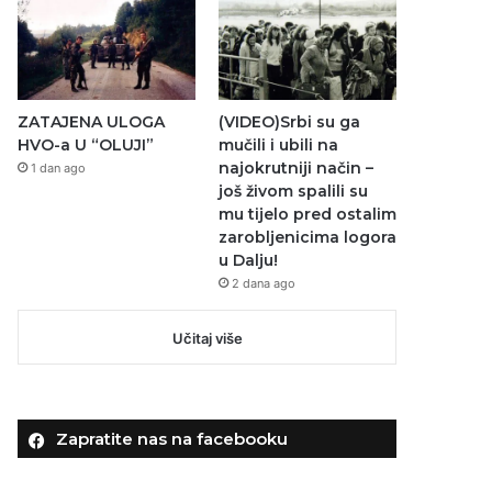
ZATAJENA ULOGA
(VIDEO)Srbi su ga
HVO-a U “OLUJI”
mučili i ubili na
najokrutniji način –
1 dan ago
još živom spalili su
mu tijelo pred ostalim
zarobljenicima logora
u Dalju!
2 dana ago
Učitaj više
Zapratite nas na facebooku