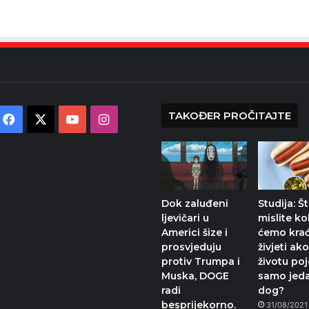
TAKOĐER PROČITAJTE
Facebook
X
YouTube
Instagram
Dok zaluđeni
Studija: Š
ljevičari u
mislite ko
Americi šize i
ćemo kra
prosvjeduju
živjeti ak
protiv Trumpa i
životu poj
Muska, DOGE
samo jed
radi
dog?
besprijekorno.
31/08/2021