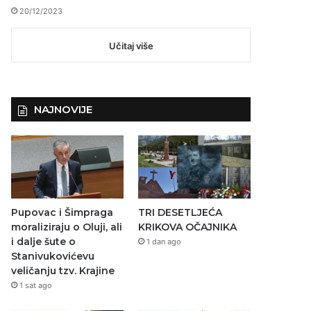
20/12/2023
Učitaj više
NAJNOVIJE
Pupovac i Šimpraga
TRI DESETLJEĆA
moraliziraju o Oluji, ali
KRIKOVA OČAJNIKA
i dalje šute o
1 dan ago
Stanivukovićevu
veličanju tzv. Krajine
1 sat ago