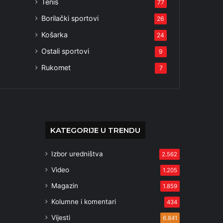
Tenis
77
Borilački sportovi
26
Košarka
24
Ostali sportovi
9
Rukomet
7
KATEGORIJE U TRENDU
Izbor uredništva
2.562
Video
1.205
Magazin
1.859
Kolumne i komentari
434
Vijesti
6.841