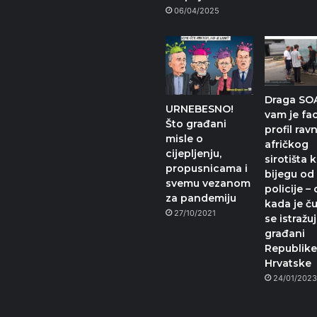
06/04/2025
Draga SOA
URNEBESNO!
vam je f
Što građani
profil rav
misle o
afričkog
cijepljenju,
sirotišta k
propusnicama i
bijegu od
svemu vezanom
policije –
za pandemiju
kada je č
27/10/2021
se istražu
građani
Republik
Hrvatske
24/01/202