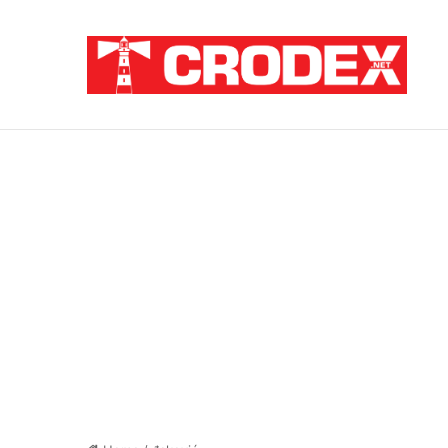
Breaking News
Pupovac i Šimpraga moraliziraju o Oluji, 