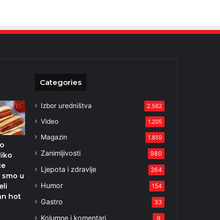
Categories
Izbor uredništva
2.562
Video
1.205
Magazin
1.859
to
Zanimljivosti
980
liko
će
Ljepota i zdravlje
264
o smo u
Humor
eli
154
an hot
Gastro
33
Kolumne i komentari
9