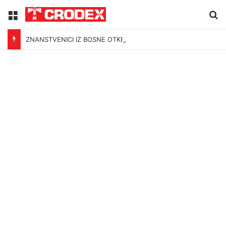
Menu
Tr
ZNANSTVENICI IZ BOSNE OTKRILI NACIZAM U – BOSNI!