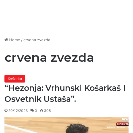
Home
/
crvena zvezda
crvena zvezda
Košarka
“Hezonja: Vrhunski Košarkaš I
Osvetnik Ustaša”.
20/12/2023
0
308