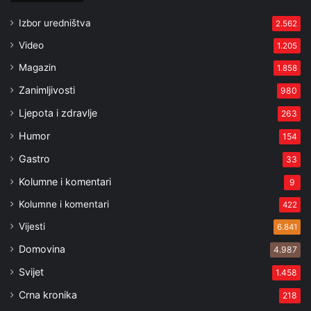
Izbor uredništva
2.562
Video
1.205
Magazin
1.858
Zanimljivosti
980
Ljepota i zdravlje
263
Humor
154
Gastro
33
Kolumne i komentari
9
Kolumne i komentari
422
Vijesti
6.841
Domovina
4.987
Svijet
1.458
Crna kronika
218