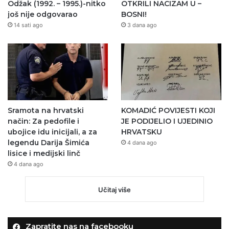
Odžak (1992. – 1995.)-nitko
OTKRILI NACIZAM U –
još nije odgovarao
BOSNI!
14 sati ago
3 dana ago
Sramota na hrvatski
KOMADIĆ POVIJESTI KOJI
način: Za pedofile i
JE PODIJELIO I UJEDINIO
ubojice idu inicijali, a za
HRVATSKU
legendu Darija Šimića
4 dana ago
lisice i medijski linč
4 dana ago
Učitaj više
Zapratite nas na facebooku