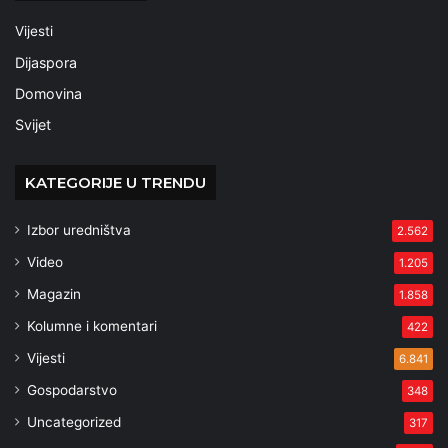
Vijesti
Dijaspora
Domovina
Svijet
KATEGORIJE U TRENDU
Izbor uredništva
2.562
Video
1.205
Magazin
1.858
Kolumne i komentari
422
Vijesti
6.841
Gospodarstvo
348
Uncategorized
317