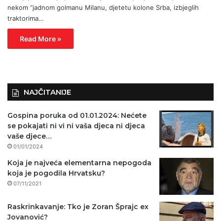
nekom “jadnom golmanu Milanu, djetetu kolone Srba, izbjeglih
traktorima…
Read More »
NAJČITANIJE
Gospina poruka od 01.01.2024: Nećete
se pokajati ni vi ni vaša djeca ni djeca
vaše djece…
01/01/2024
Koja je najveća elementarna nepogoda
koja je pogodila Hrvatsku?
07/11/2021
Raskrinkavanje: Tko je Zoran Šprajc ex
Jovanović?