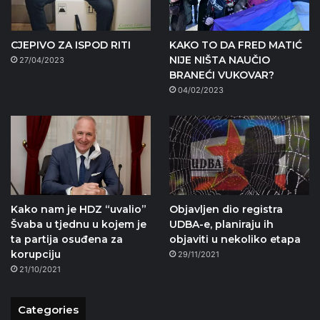
CJEPIVO ZA ISPOD RITI
KAKO TO DA FRED MATIĆ
NIJE NIŠTA NAUČIO
27/04/2023
BRANEĆI VUKOVAR?
04/02/2023
Kako nam je HDZ “uvalio”
Objavljen dio registra
Švaba u tjednu u kojem je
UDBA-e, planiraju ih
ta partija osuđena za
objaviti u nekoliko etapa
korupciju
29/11/2021
21/10/2021
Categories