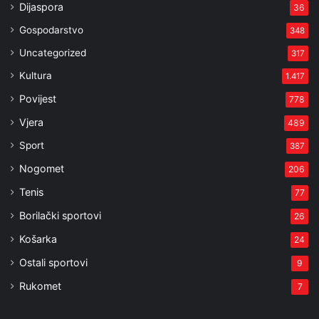
Dijaspora
36
Gospodarstvo
348
Uncategorized
317
Kultura
1.417
Povijest
778
Vjera
489
Sport
387
Nogomet
206
Tenis
77
Borilački sportovi
26
Košarka
24
Ostali sportovi
9
Rukomet
7