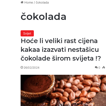
Home
/
čokolada
čokolada
Svijet
Hoće li veliki rast cijena
kakaa izazvati nestašicu
čokolade širom svijeta !?
26/02/2024
0