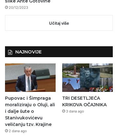
slike Ante Gotovine
20/12/2023
Učitaj više
NAJNOVIJE
Pupovac i Šimpraga
TRI DESETLJEĆA
moraliziraju o Oluji, ali
KRIKOVA OČAJNIKA
i dalje šute o
3 dana ago
Stanivukovićevu
veličanju tzv. Krajine
2 dana ago