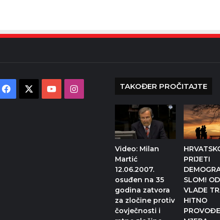
TAKOĐER PROČITAJTE
Facebook
X
YouTube
Instagram
Video: Milan
HRVATSK
Martić
PRIJETI
12.06.2007.
DEMOGRA
osuđen na 35
SLOM! O
godina zatvora
VLADE T
za zločine protiv
HITNO
čovječnosti i
PROVOĐE