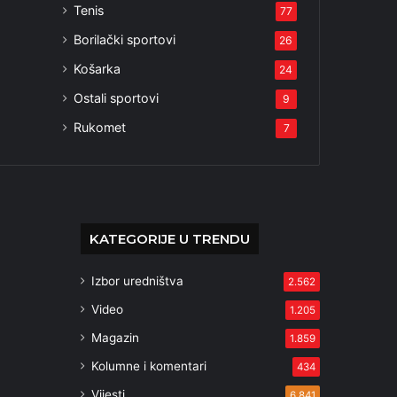
Tenis
77
Borilački sportovi
26
Košarka
24
Ostali sportovi
9
Rukomet
7
KATEGORIJE U TRENDU
Izbor uredništva
2.562
Video
1.205
Magazin
1.859
Kolumne i komentari
434
Vijesti
6.841