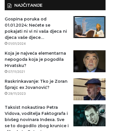
NAJČITANIJE
Gospina poruka od
01.01.2024: Nećete se
pokajati ni vi ni vaša djeca ni
djeca vaše djece…
01/01/2024
Koja je najveća elementarna
nepogoda koja je pogodila
Hrvatsku?
07/11/2021
Raskrinkavanje: Tko je Zoran
Šprajc ex Jovanović?
29/11/2023
Taksist nokautirao Petra
Vidova, voditelja Faktografa i
bivšeg novinara Indexa. Sve
se to dogodilo zbog krunice i