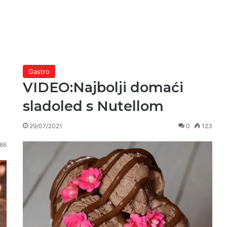
Gastro
VIDEO:Najbolji domaći
sladoled s Nutellom
29/07/2021
0
123
66