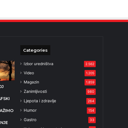
Categories
Izbor uredništva
2.562
Video
1.205
Magazin
1.859
OJ
Zanimljivosti
980
FSKI
Ljepota i zdravlje
264
D
Humor
RAŽIMO
154
Gastro
33
NJE