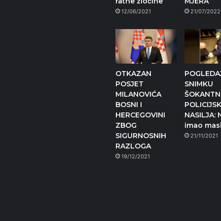
ratne zločine
MJERA
12/06/2021
21/07/2022
OTKAZAN
POGLEDA
POSJET
SNIMKU
MILANOVIĆA
ŠOKANT
BOSNI I
POLICIJS
HERCEGOVINI
NASILJA: N
ZBOG
imao mas
SIGURNOSNIH
21/11/2021
RAZLOGA
19/12/2021