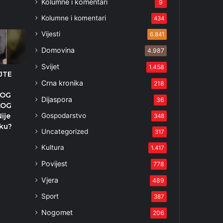
Kolumne i komentari
9
Kolumne i komentari
434
Vijesti
6.841
Domovina
4.987
Svijet
1.458
JTE
Crna kronika
218
NOG
Dijaspora
36
KOG
Gospodarstvo
ije
348
ku?
Uncategorized
317
Kultura
1.417
Povijest
778
Vjera
489
Sport
387
Nogomet
206