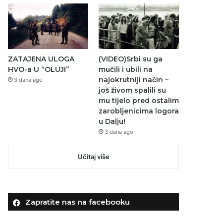
ZATAJENA ULOGA
(VIDEO)Srbi su ga
HVO-a U “OLUJI”
mučili i ubili na
najokrutniji način –
3 dana ago
još živom spalili su
mu tijelo pred ostalim
zarobljenicima logora
u Dalju!
3 dana ago
Učitaj više
Zapratite nas na facebooku