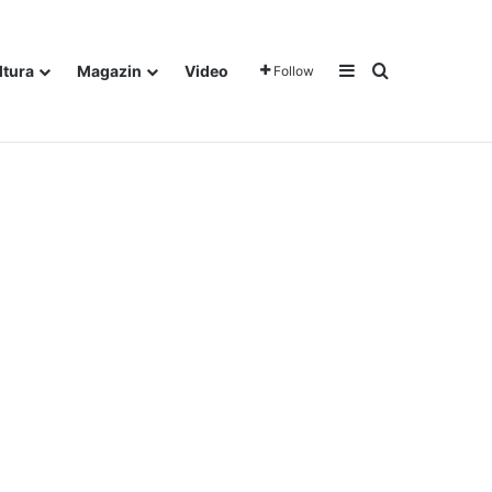
Sidebar
Traži
ltura
Magazin
Video
Follow