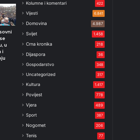
Kolumne i komentari
422
Vijesti
6.841
Domovina
4.987
sovni
Svijet
1.458
 se
Crna kronika
218
u, u
 i
Dijaspora
36
oju
Gospodarstvo
348
Uncategorized
317
Kultura
1.417
Povijest
778
Vjera
489
Sport
387
Nogomet
206
Tenis
77