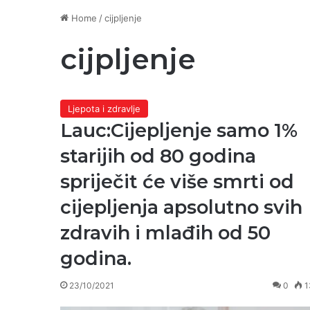
Home
/
cijpljenje
cijpljenje
Ljepota i zdravlje
Lauc:Cijepljenje samo 1%
starijih od 80 godina
spriječit će više smrti od
cijepljenja apsolutno svih
zdravih i mlađih od 50
godina.
23/10/2021
0
1