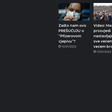
Zašto nam ovo
Video: Ma
PREŠUĆUJU o
prosvjedi
“Pfizerovom
nastavljaj
cjepivu”?
sve većem
većem br
12/01/2022
17/01/2022