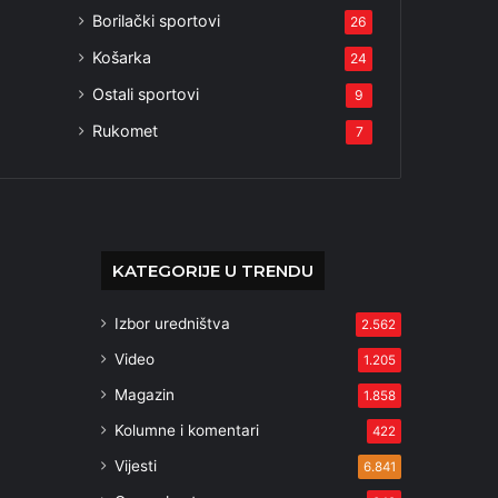
Borilački sportovi
26
Košarka
24
Ostali sportovi
9
Rukomet
7
KATEGORIJE U TRENDU
Izbor uredništva
2.562
Video
1.205
Magazin
1.858
Kolumne i komentari
422
Vijesti
6.841