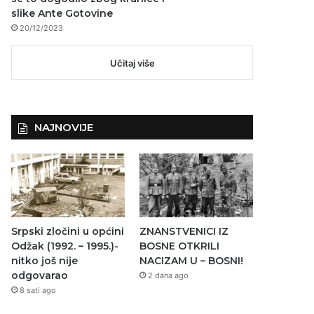
slike Ante Gotovine
20/12/2023
Učitaj više
NAJNOVIJE
Srpski zločini u općini
ZNANSTVENICI IZ
Odžak (1992. – 1995.)-
BOSNE OTKRILI
nitko još nije
NACIZAM U – BOSNI!
odgovarao
2 dana ago
8 sati ago