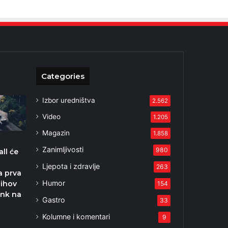
Categories
Izbor uredništva
2.562
Video
1.205
Magazin
1.858
Zanimljivosti
980
ll će
i
Ljepota i zdravlje
263
a prva
Humor
jihov
154
enk na
Gastro
33
Kolumne i komentari
9