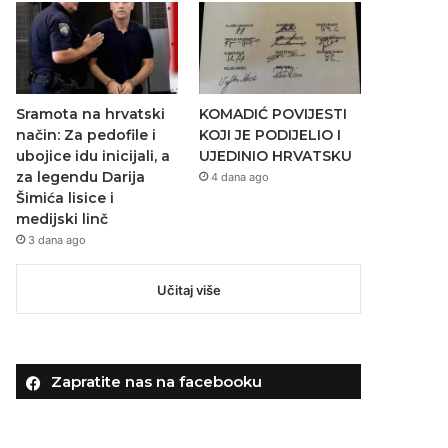
Sramota na hrvatski
KOMADIĆ POVIJESTI
način: Za pedofile i
KOJI JE PODIJELIO I
ubojice idu inicijali, a
UJEDINIO HRVATSKU
za legendu Darija
4 dana ago
Šimića lisice i
medijski linč
3 dana ago
Učitaj više
Zapratite nas na facebooku