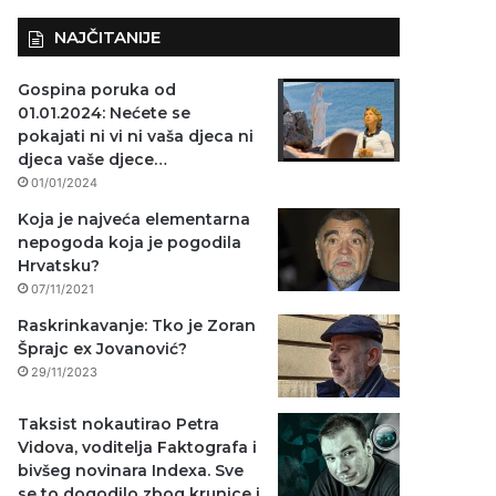
NAJČITANIJE
Gospina poruka od
01.01.2024: Nećete se
pokajati ni vi ni vaša djeca ni
djeca vaše djece…
01/01/2024
Koja je najveća elementarna
nepogoda koja je pogodila
Hrvatsku?
07/11/2021
Raskrinkavanje: Tko je Zoran
Šprajc ex Jovanović?
29/11/2023
Taksist nokautirao Petra
Vidova, voditelja Faktografa i
bivšeg novinara Indexa. Sve
se to dogodilo zbog krunice i