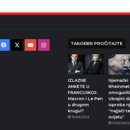
TAKOĐER PROČITAJTE
Facebook
X
YouTube
Instagram
IZLAZNE
Njemački
ANKETE U
Rheinmeta
FRANCUSKOJ:
omogućit
Macron i Le Pen
Ukrajini d
u drugom
isproba n
krugu!?
“najjači t
svijetu”
10/04/2022
11/03/2023