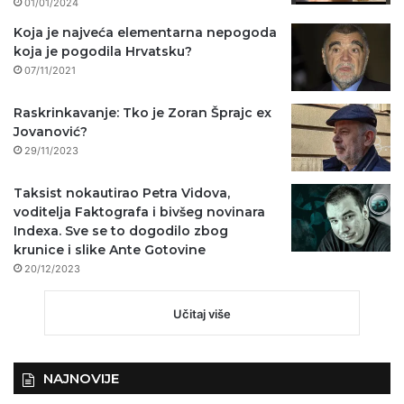
01/01/2024
Koja je najveća elementarna nepogoda
koja je pogodila Hrvatsku?
07/11/2021
Raskrinkavanje: Tko je Zoran Šprajc ex
Jovanović?
29/11/2023
Taksist nokautirao Petra Vidova,
voditelja Faktografa i bivšeg novinara
Indexa. Sve se to dogodilo zbog
krunice i slike Ante Gotovine
20/12/2023
Učitaj više
NAJNOVIJE