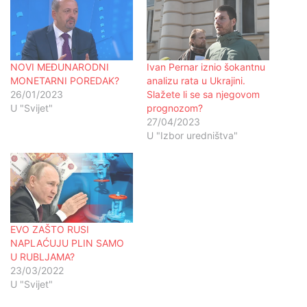
NOVI MEĐUNARODNI
Ivan Pernar iznio šokantnu
MONETARNI POREDAK?
analizu rata u Ukrajini.
26/01/2023
Slažete li se sa njegovom
U "Svijet"
prognozom?
27/04/2023
U "Izbor uredništva"
EVO ZAŠTO RUSI
NAPLAĆUJU PLIN SAMO
U RUBLJAMA?
23/03/2022
U "Svijet"