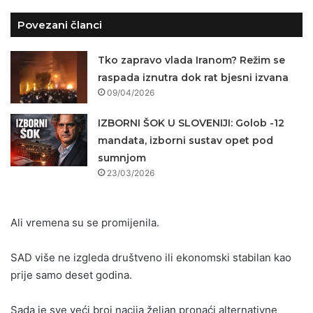
Povezani članci
Tko zapravo vlada Iranom? Režim se
raspada iznutra dok rat bjesni izvana
09/04/2026
IZBORNI ŠOK U SLOVENIJI: Golob -12
mandata, izborni sustav opet pod
sumnjom
23/03/2026
Ali vremena su se promijenila.
SAD više ne izgleda društveno ili ekonomski stabilan kao
prije samo deset godina.
Sada je sve veći broj nacija željan pronaći alternativne