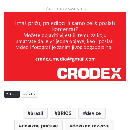
POŠALJITE NAM VAŠU VIJEST
Izvor
narod.hr
brazil
BRICS
devize
devizne pričuve
devizne rezerve