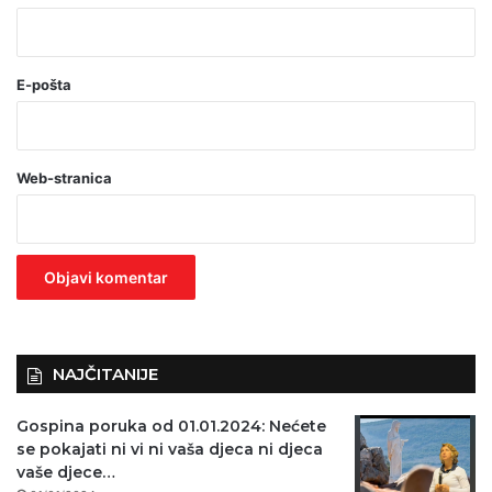
*
(
o
E-pošta
b
a
Web-stranica
v
e
z
n
o
)
NAJČITANIJE
Gospina poruka od 01.01.2024: Nećete
se pokajati ni vi ni vaša djeca ni djeca
vaše djece…