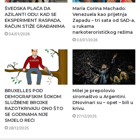
ŠVEDSKA PLAĆA DA
María Corina Machado:
AZILANTI ODU: KAD SE
Venezuela kao prijetnja
EKSPERIMENT RASPADA,
Zapadu – tri sata od SAD-a,
RAČUN STIŽE GRAĐANIMA
u rukama
narkoterorističkog režima
04/01/2026
03/01/2026
BRUXELLES POD
Milei je prepolovio
DEMOGRAFSKIM ŠOKOM:
siromaštvo u Argentini.
SLUŽBENE BROJKE
DNovinari su – opet – bili u
RAZOTKRIVAJU ONO ŠTO
krivu.
SE GODINAMA NIJE
27/12/2025
SMJELO REĆI
28/12/2025