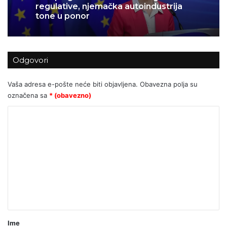
13/03/2026
AI revolucija počela: Oracle sprema
otkaze za desetke tisuća ljudi
Odgovori
Europa guši samu sebe: Zbog EU
regulative, njemačka autoindustrija
tone u ponor
Vaša adresa e-pošte neće biti objavljena.
Obavezna polja su
označena sa
* (obavezno)
K
o
m
e
n
t
a
r
Ime