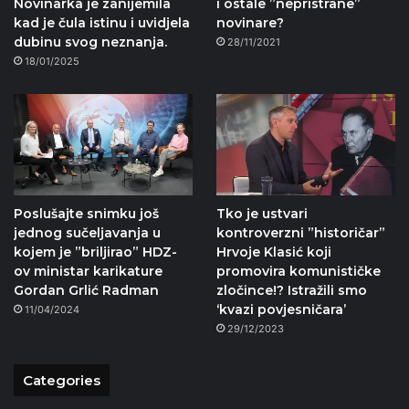
Novinarka je zanijemila
i ostale ”nepristrane”
kad je čula istinu i uvidjela
novinare?
dubinu svog neznanja.
28/11/2021
18/01/2025
Poslušajte snimku još
Tko je ustvari
jednog sučeljavanja u
kontroverzni ”historičar”
kojem je ”briljirao” HDZ-
Hrvoje Klasić koji
ov ministar karikature
promovira komunističke
Gordan Grlić Radman
zločince!? Istražili smo
‘kvazi povjesničara’
11/04/2024
29/12/2023
Categories