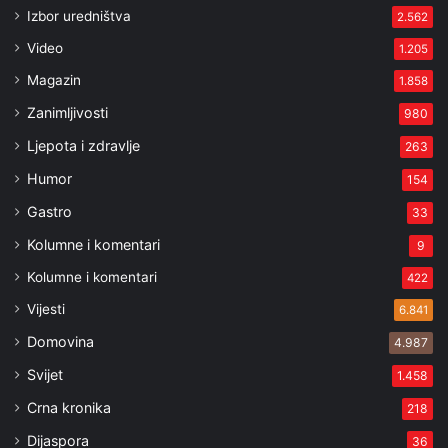
Izbor uredništva
2.562
Video
1.205
Magazin
1.858
Zanimljivosti
980
Ljepota i zdravlje
263
Humor
154
Gastro
33
Kolumne i komentari
9
Kolumne i komentari
422
Vijesti
6.841
Domovina
4.987
Svijet
1.458
Crna kronika
218
Dijaspora
36