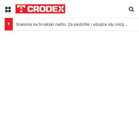
Menu
Tr
Sramota na hrvatski način: Za pedofile i ubojice idu inicijali, a za legendu Darija Šimića lisice i medijski linč