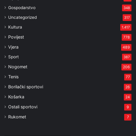
Gospodarstvo
348
Uncategorized
317
Kultura
1.417
Povijest
778
Vjera
489
Sport
387
Nogomet
206
Tenis
77
Borilački sportovi
26
Košarka
24
Ostali sportovi
9
Rukomet
7