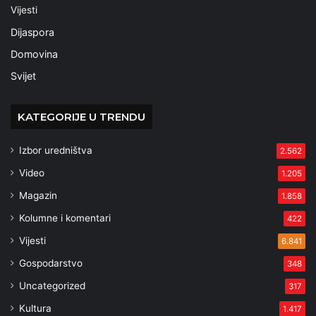
Vijesti
Dijaspora
Domovina
Svijet
KATEGORIJE U TRENDU
Izbor uredništva
2.562
Video
1.205
Magazin
1.858
Kolumne i komentari
422
Vijesti
6.841
Gospodarstvo
348
Uncategorized
317
Kultura
1.417