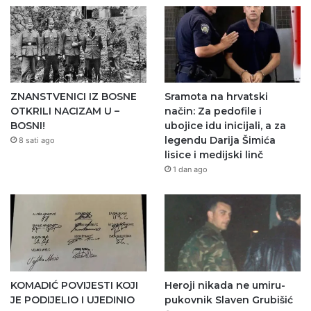
ZNANSTVENICI IZ BOSNE
Sramota na hrvatski
OTKRILI NACIZAM U –
način: Za pedofile i
BOSNI!
ubojice idu inicijali, a za
legendu Darija Šimića
8 sati ago
lisice i medijski linč
1 dan ago
KOMADIĆ POVIJESTI KOJI
Heroji nikada ne umiru-
JE PODIJELIO I UJEDINIO
pukovnik Slaven Grubišić