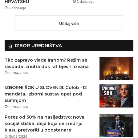
HRVATSKU
2 dana ago
2 dana ago
Učitaj više
IZBOR UREDNIŠTVA
Tko zapravo vlada Iranom? Režim se
raspada iznutra dok rat bjesni izvana
09/04/2026
IZBORNI ŠOK U SLOVENIJI: Golob -12
mandata, izborni sustav opet pod
sumnjom
23/03/2026
Porez od 50% na nasljedstvo: nova
socijalistička ideja koja će srednju
klasu pretvoriti u podstanare
15/03/2026