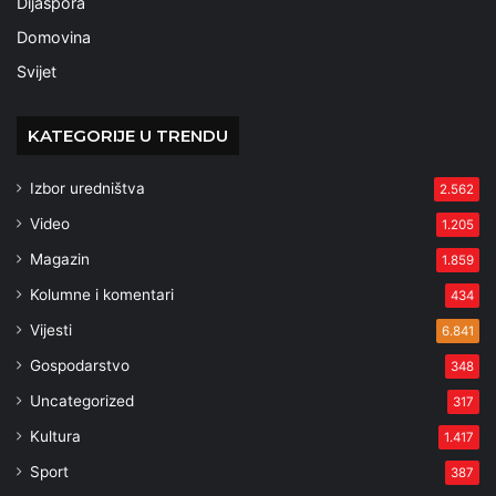
Dijaspora
Domovina
Svijet
KATEGORIJE U TRENDU
Izbor uredništva
2.562
Video
1.205
Magazin
1.859
Kolumne i komentari
434
Vijesti
6.841
Gospodarstvo
348
Uncategorized
317
Kultura
1.417
Sport
387