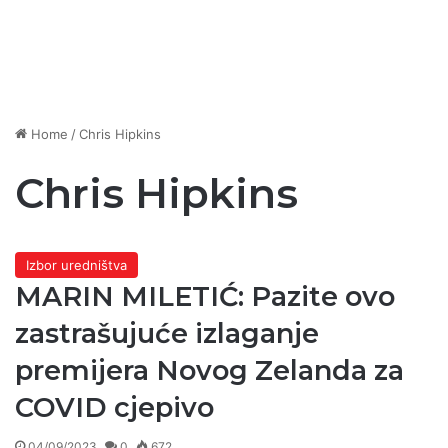
Home
/
Chris Hipkins
Chris Hipkins
Izbor uredništva
MARIN MILETIĆ: Pazite ovo
zastrašujuće izlaganje
premijera Novog Zelanda za
COVID cjepivo
04/09/2023
0
672