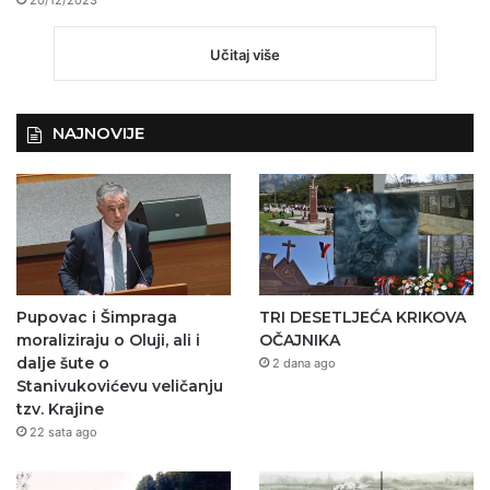
20/12/2023
Učitaj više
NAJNOVIJE
Pupovac i Šimpraga
TRI DESETLJEĆA KRIKOVA
moraliziraju o Oluji, ali i
OČAJNIKA
dalje šute o
2 dana ago
Stanivukovićevu veličanju
tzv. Krajine
22 sata ago