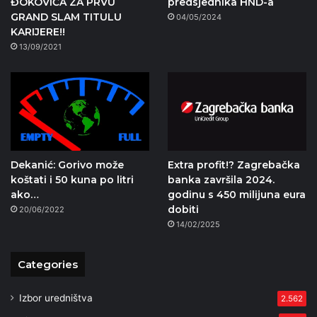
ĐOKOVIĆA ZA PRVU
predsjednika HND-a
GRAND SLAM TITULU
04/05/2024
KARIJERE!!
13/09/2021
Dekanić: Gorivo može
Extra profit!? Zagrebačka
koštati i 50 kuna po litri
banka završila 2024.
ako…
godinu s 450 milijuna eura
dobiti
20/06/2022
14/02/2025
Categories
Izbor uredništva
2.562