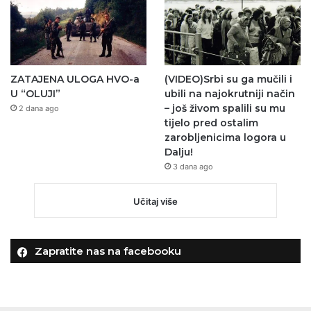
ZATAJENA ULOGA HVO-a
(VIDEO)Srbi su ga mučili i
U “OLUJI”
ubili na najokrutniji način
– još živom spalili su mu
2 dana ago
tijelo pred ostalim
zarobljenicima logora u
Dalju!
3 dana ago
Učitaj više
Zapratite nas na facebooku