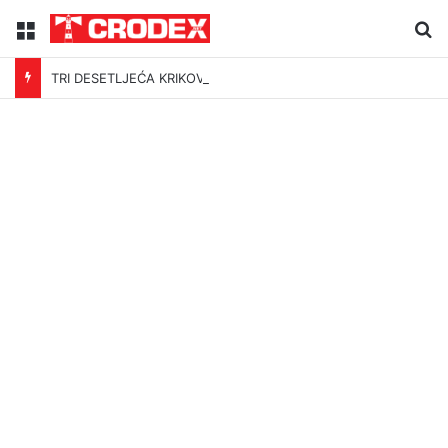
Menu
Tr
TRI DESETLJEĆA KRIKOVA OČAJNIKA