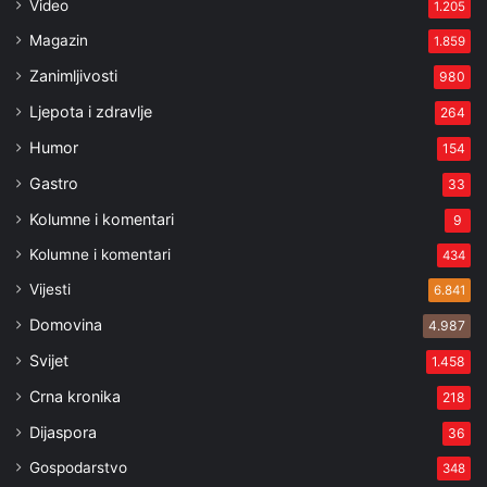
Video
1.205
Magazin
1.859
Zanimljivosti
980
Ljepota i zdravlje
264
Humor
154
Gastro
33
Kolumne i komentari
9
Kolumne i komentari
434
Vijesti
6.841
Domovina
4.987
Svijet
1.458
Crna kronika
218
Dijaspora
36
Gospodarstvo
348