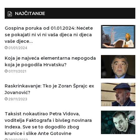
NAJČITANIJE
Gospina poruka od 01.01.2024: Nećete
se pokajati ni vi ni vaša djeca ni djeca
vaše djece…
01/01/2024
Koja je najveća elementarna nepogoda
koja je pogodila Hrvatsku?
07/11/2021
Raskrinkavanje: Tko je Zoran Šprajc ex
Jovanović?
29/11/2023
Taksist nokautirao Petra Vidova,
voditelja Faktografa i bivšeg novinara
Indexa. Sve se to dogodilo zbog
krunice i slike Ante Gotovine