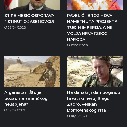
STIPE MESIĆ OSPORAVA
PAVELIĆ I BROZ – DVA
“ISTINU” O JASENOVCU!
NAMETNUTA PROJEKTA
TUĐIH IMPERIJA, A NE
23/04/2023
VOLJA HRVATSKOG
NARODA
17/02/2026
Afganistan: Što je
Na današnji dan poginuo
pozadina američkog
hrvatski heroj Blago
neuspjeha?
Zadro, velikan
Domovinskog rata
28/08/2021
16/10/2021