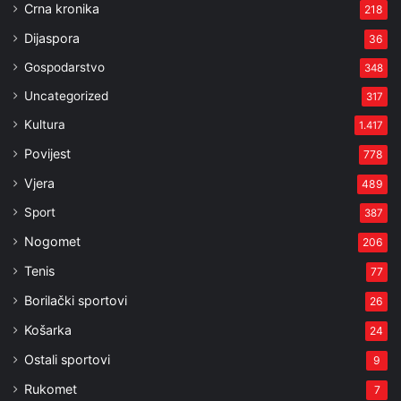
Crna kronika
218
Dijaspora
36
Gospodarstvo
348
Uncategorized
317
Kultura
1.417
Povijest
778
Vjera
489
Sport
387
Nogomet
206
Tenis
77
Borilački sportovi
26
Košarka
24
Ostali sportovi
9
Rukomet
7