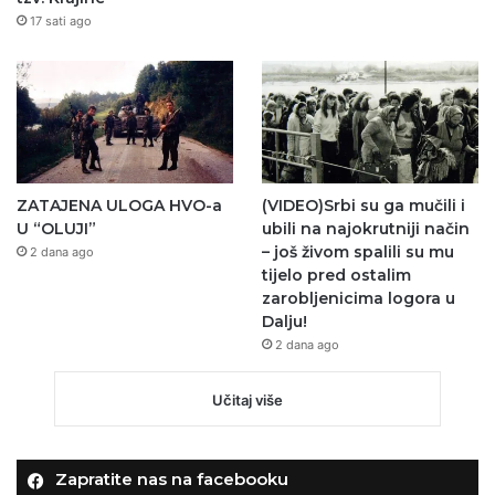
17 sati ago
ZATAJENA ULOGA HVO-a
(VIDEO)Srbi su ga mučili i
U “OLUJI”
ubili na najokrutniji način
– još živom spalili su mu
2 dana ago
tijelo pred ostalim
zarobljenicima logora u
Dalju!
2 dana ago
Učitaj više
Zapratite nas na facebooku