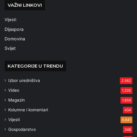
VAŽNI LINKOVI
Vijesti
Dijaspora
Domovina
Svijet
KATEGORIJE U TRENDU
Izbor uredništva
2.562
Video
1.205
Magazin
1.859
Kolumne i komentari
434
Vijesti
6.841
Gospodarstvo
348