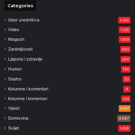
Categories
Izbor uredništva
2.562
Video
1.205
Magazin
1.859
Zanimljivosti
980
Ljepota i zdravlje
264
Humor
154
Gastro
33
Kolumne i komentari
9
Kolumne i komentari
434
Vijesti
6.841
Domovina
4.987
Svijet
1.458