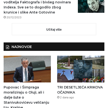
voditelja Faktografa i bivšeg novinara
Indexa. Sve se to dogodilo zbog
krunice i slike Ante Gotovine
20/12/2023
Učitaj više
NAJNOVIJE
Pupovac i Šimpraga
TRI DESETLJEĆA KRIKOVA
moraliziraju o Oluji, ali i
OČAJNIKA
dalje šute o
2 dana ago
Stanivukovićevu veličanju
tzv. Krajine