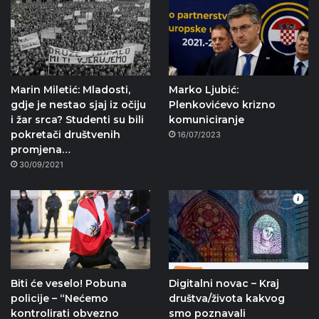
Marin Miletić: Mladosti,
Marko Ljubić:
gdje je nestao sjaj iz očiju
Plenkovićevo krizno
i žar srca? Studenti su bili
komuniciranje
pokretači društvenih
16/07/2023
promjena…
30/09/2021
Biti će veselo! Pobuna
Digitalni novac – Kraj
policije – “Nećemo
društva/života kakvog
kontrolirati obvezno
smo poznavali