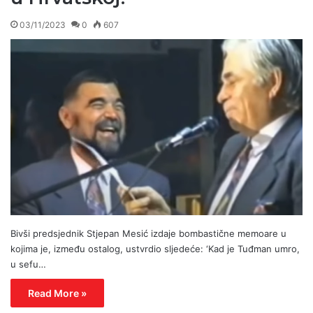
03/11/2023
0
607
Bivši predsjednik Stjepan Mesić izdaje bombastične memoare u
kojima je, između ostalog, ustvrdio sljedeće: ‘Kad je Tuđman umro,
u sefu…
Read More »