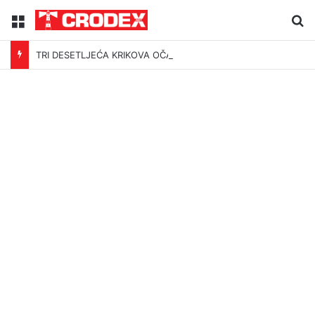
Menu
Tr
TRI DESETLJEĆA KRIKOVA OČAJNIKA