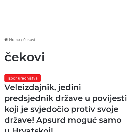
Home
/
čekovi
čekovi
Izbor uredništva
Veleizdajnik, jedini
predsjednik države u povijesti
koji je svjedočio protiv svoje
države! Apsurd moguć samo
u Hrvatskoj!