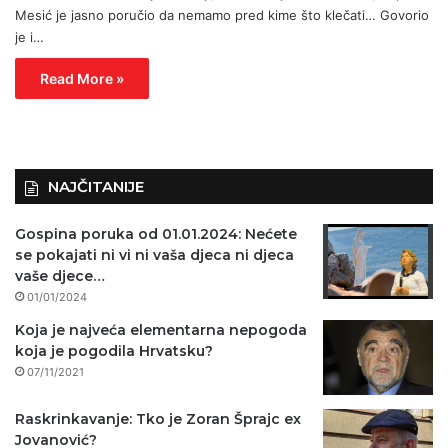
Mesić je jasno poručio da nemamo pred kime što klečati… Govorio
je i…
Read More »
NAJČITANIJE
Gospina poruka od 01.01.2024: Nećete
se pokajati ni vi ni vaša djeca ni djeca
vaše djece…
01/01/2024
Koja je najveća elementarna nepogoda
koja je pogodila Hrvatsku?
07/11/2021
Raskrinkavanje: Tko je Zoran Šprajc ex
Jovanović?