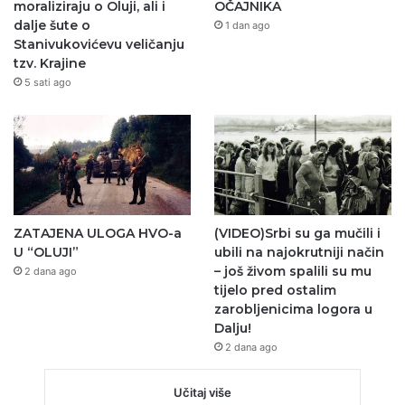
moraliziraju o Oluji, ali i
OČAJNIKA
dalje šute o
1 dan ago
Stanivukovićevu veličanju
tzv. Krajine
5 sati ago
ZATAJENA ULOGA HVO-a
(VIDEO)Srbi su ga mučili i
U “OLUJI”
ubili na najokrutniji način
– još živom spalili su mu
2 dana ago
tijelo pred ostalim
zarobljenicima logora u
Dalju!
2 dana ago
Učitaj više