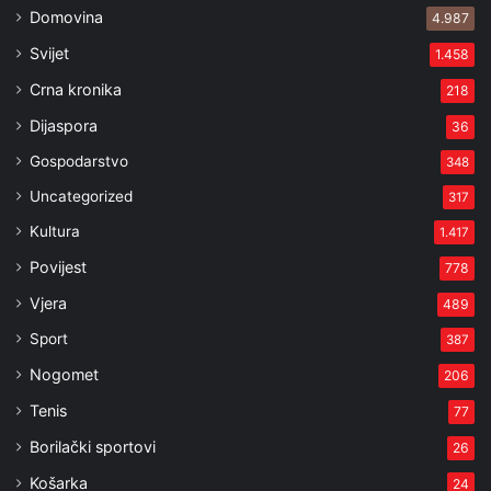
Domovina
4.987
Svijet
1.458
Crna kronika
218
Dijaspora
36
Gospodarstvo
348
Uncategorized
317
Kultura
1.417
Povijest
778
Vjera
489
Sport
387
Nogomet
206
Tenis
77
Borilački sportovi
26
Košarka
24