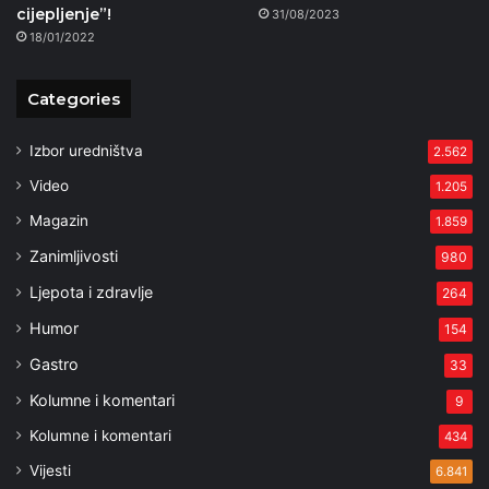
cijepljenje”!
31/08/2023
18/01/2022
Categories
Izbor uredništva
2.562
Video
1.205
Magazin
1.859
Zanimljivosti
980
Ljepota i zdravlje
264
Humor
154
Gastro
33
Kolumne i komentari
9
Kolumne i komentari
434
Vijesti
6.841