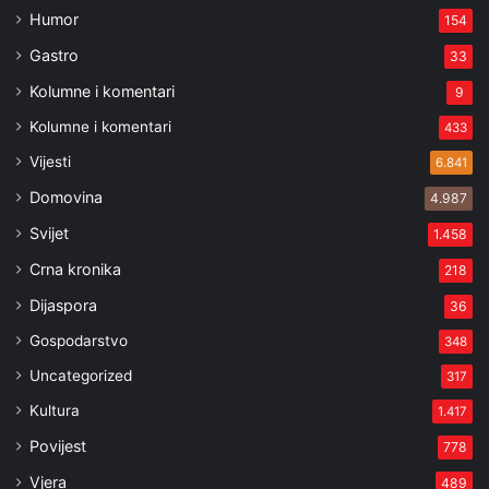
Humor
154
Gastro
33
Kolumne i komentari
9
Kolumne i komentari
433
Vijesti
6.841
Domovina
4.987
Svijet
1.458
Crna kronika
218
Dijaspora
36
Gospodarstvo
348
Uncategorized
317
Kultura
1.417
Povijest
778
Vjera
489