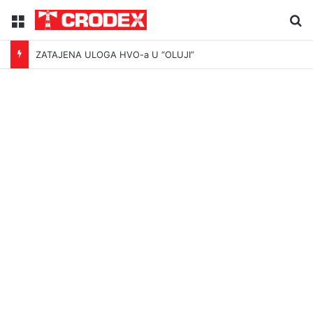
Menu
Tr
ZATAJENA ULOGA HVO-a U “OLUJI”