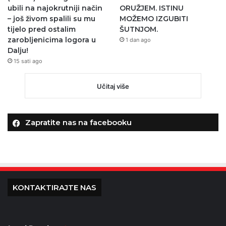
ubili na najokrutniji način
ORUŽJEM. ISTINU
– još živom spalili su mu
MOŽEMO IZGUBITI
tijelo pred ostalim
ŠUTNJOM.
zarobljenicima logora u
1 dan ago
Dalju!
15 sati ago
Učitaj više
Zapratite nas na facebooku
KONTAKTIRAJTE NAS