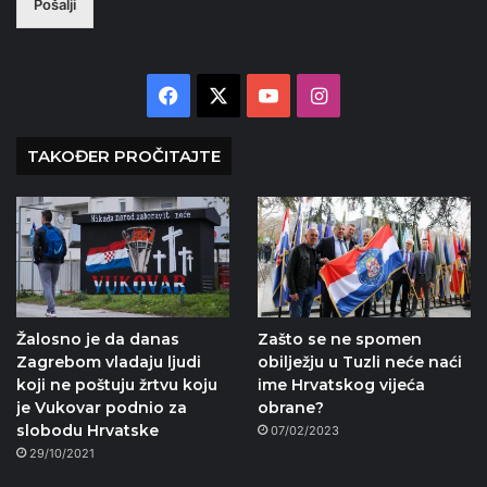
Pošalji
Facebook
X
YouTube
Instagram
TAKOĐER PROČITAJTE
Žalosno je da danas
Zašto se ne spomen
Zagrebom vladaju ljudi
obilježju u Tuzli neće naći
koji ne poštuju žrtvu koju
ime Hrvatskog vijeća
je Vukovar podnio za
obrane?
slobodu Hrvatske
07/02/2023
29/10/2021