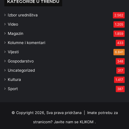
KATEGORIJE U TRENDU
Izbor uredništva
2.562
Video
1.205
Magazin
1.859
Kolumne i komentari
433
Vijesti
6.841
Gospodarstvo
348
Uncategorized
317
Kultura
1.417
Sport
387
© Copyright 2026, Sva prava pridržana |
Imate potrebu za
stranicom? Javite nam se KLIKOM .