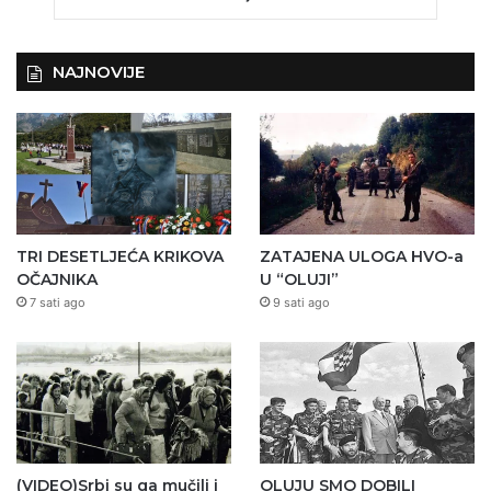
NAJNOVIJE
TRI DESETLJEĆA KRIKOVA
ZATAJENA ULOGA HVO-a
OČAJNIKA
U “OLUJI”
7 sati ago
9 sati ago
(VIDEO)Srbi su ga mučili i
OLUJU SMO DOBILI