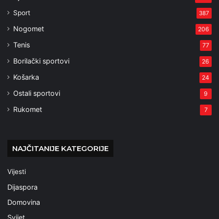
Sport
387
Nogomet
206
Tenis
77
Borilački sportovi
26
Košarka
24
Ostali sportovi
9
Rukomet
7
NAJČITANIJE KATEGORIJE
Vijesti
Dijaspora
Domovina
Svijet