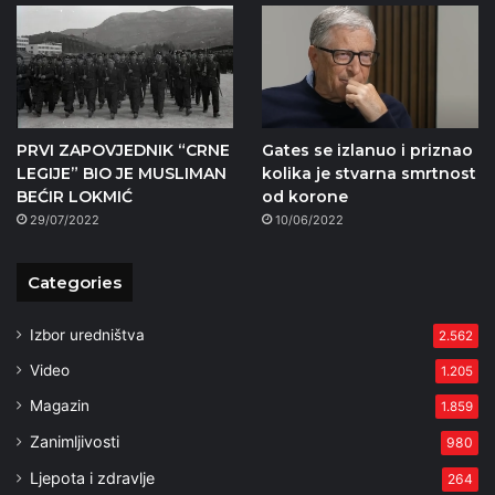
PRVI ZAPOVJEDNIK “CRNE
Gates se izlanuo i priznao
LEGIJE” BIO JE MUSLIMAN
kolika je stvarna smrtnost
BEĆIR LOKMIĆ
od korone
29/07/2022
10/06/2022
Categories
Izbor uredništva
2.562
Video
1.205
Magazin
1.859
Zanimljivosti
980
Ljepota i zdravlje
264