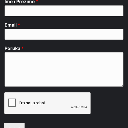
Ime i Prezime
*
Email
*
Poruka
*