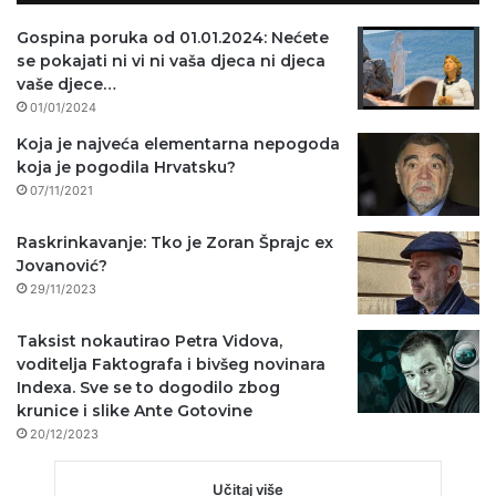
Gospina poruka od 01.01.2024: Nećete
se pokajati ni vi ni vaša djeca ni djeca
vaše djece…
01/01/2024
Koja je najveća elementarna nepogoda
koja je pogodila Hrvatsku?
07/11/2021
Raskrinkavanje: Tko je Zoran Šprajc ex
Jovanović?
29/11/2023
Taksist nokautirao Petra Vidova,
voditelja Faktografa i bivšeg novinara
Indexa. Sve se to dogodilo zbog
krunice i slike Ante Gotovine
20/12/2023
Učitaj više