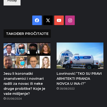
Pošalji
Facebook
X
YouTube
Instagram
TAKOĐER PROČITAJTE
Jesu li koronaški
Lovrinović:”TKO SU PRAVI
znanstvenici i novinari
ARHITEKTI PRANJA
radili za novac ili neke
NOVCA U INA-i?”
druge probitke? Koje je
28/08/2022
vaše mišljenje?
05/06/2024