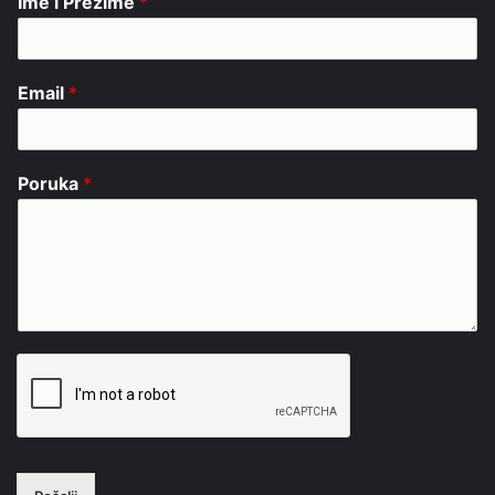
Ime i Prezime
*
Email
*
Poruka
*