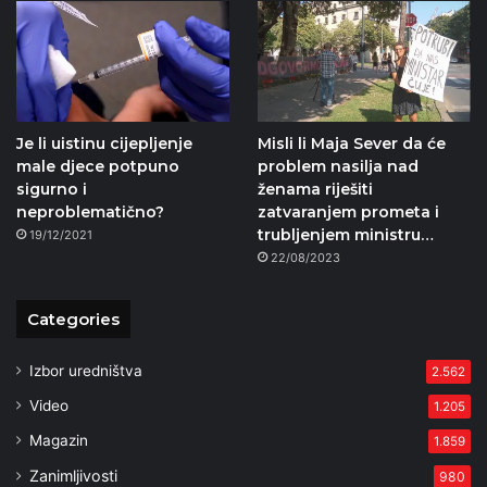
Je li uistinu cijepljenje
Misli li Maja Sever da će
male djece potpuno
problem nasilja nad
sigurno i
ženama riješiti
neproblematično?
zatvaranjem prometa i
trubljenjem ministru…
19/12/2021
22/08/2023
Categories
Izbor uredništva
2.562
Video
1.205
Magazin
1.859
Zanimljivosti
980