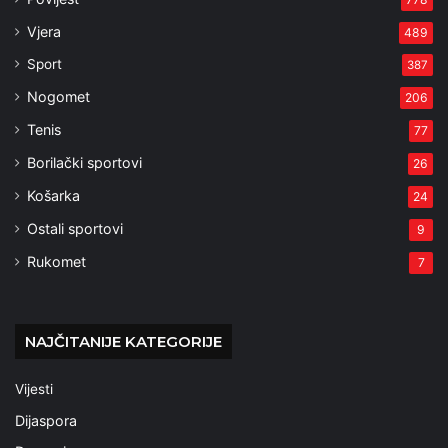
Vjera
489
Sport
387
Nogomet
206
Tenis
77
Borilački sportovi
26
Košarka
24
Ostali sportovi
9
Rukomet
7
NAJČITANIJE KATEGORIJE
Vijesti
Dijaspora