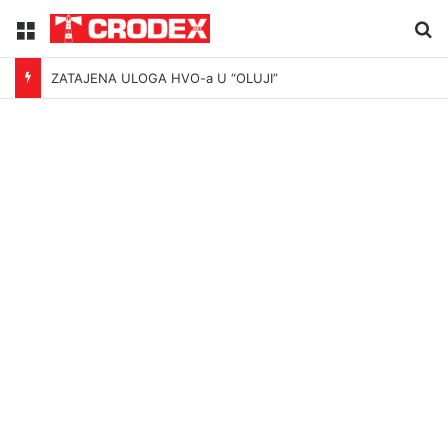
Menu
Tr
ZATAJENA ULOGA HVO-a U “OLUJI”