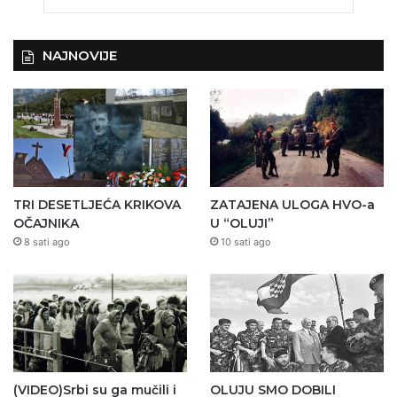
NAJNOVIJE
TRI DESETLJEĆA KRIKOVA
ZATAJENA ULOGA HVO-a
OČAJNIKA
U “OLUJI”
8 sati ago
10 sati ago
(VIDEO)Srbi su ga mučili i
OLUJU SMO DOBILI