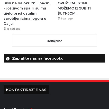
ubili na najokrutniji način
ORUŽJEM. ISTINU
– još živom spalili su mu
MOŽEMO IZGUBITI
tijelo pred ostalim
ŠUTNJOM.
zarobljenicima logora u
1 dan ago
Dalju!
15 sati ago
Učitaj više
Zapratite nas na facebooku
KONTAKTIRAJTE NAS