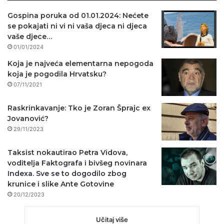
Gospina poruka od 01.01.2024: Nećete
se pokajati ni vi ni vaša djeca ni djeca
vaše djece…
01/01/2024
Koja je najveća elementarna nepogoda
koja je pogodila Hrvatsku?
07/11/2021
Raskrinkavanje: Tko je Zoran Šprajc ex
Jovanović?
29/11/2023
Taksist nokautirao Petra Vidova,
voditelja Faktografa i bivšeg novinara
Indexa. Sve se to dogodilo zbog
krunice i slike Ante Gotovine
20/12/2023
Učitaj više