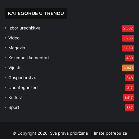
KATEGORIJE U TRENDU
Izbor uredništva
2.562
Video
1.205
Magazin
1.859
Kolumne i komentari
433
Vijesti
6.841
Gospodarstvo
348
Uncategorized
317
Kultura
1.417
Sport
387
© Copyright 2026, Sva prava pridržana |
Imate potrebu za