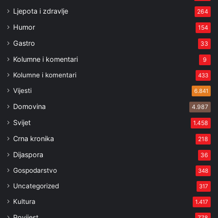
Ljepota i zdravlje
264
Humor
154
Gastro
33
Kolumne i komentari
9
Kolumne i komentari
433
Vijesti
6.841
Domovina
4.987
Svijet
1.458
Crna kronika
218
Dijaspora
36
Gospodarstvo
348
Uncategorized
317
Kultura
1.417
Povijest
778