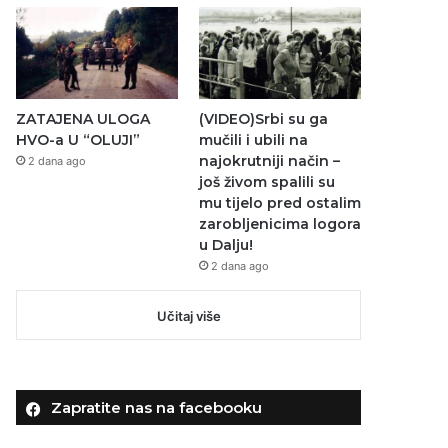
ZATAJENA ULOGA
(VIDEO)Srbi su ga
HVO-a U “OLUJI”
mučili i ubili na
najokrutniji način –
2 dana ago
još živom spalili su
mu tijelo pred ostalim
zarobljenicima logora
u Dalju!
2 dana ago
Učitaj više
Zapratite nas na facebooku