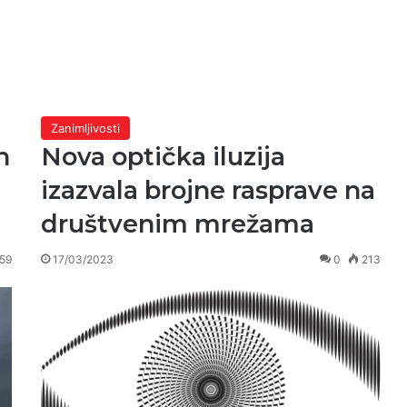
Zanimljivosti
h
Nova optička iluzija
izazvala brojne rasprave na
društvenim mrežama
59
17/03/2023
0
213