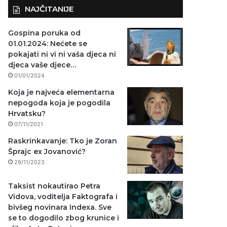
NAJČITANIJE
Gospina poruka od
01.01.2024: Nećete se
pokajati ni vi ni vaša djeca ni
djeca vaše djece…
01/01/2024
Koja je najveća elementarna
nepogoda koja je pogodila
Hrvatsku?
07/11/2021
Raskrinkavanje: Tko je Zoran
Šprajc ex Jovanović?
29/11/2023
Taksist nokautirao Petra
Vidova, voditelja Faktografa i
bivšeg novinara Indexa. Sve
se to dogodilo zbog krunice i