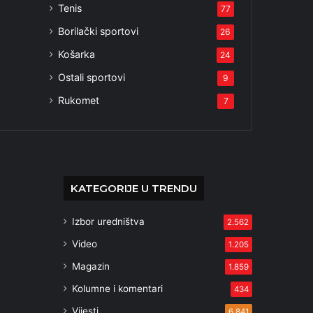
Tenis
77
Borilački sportovi
26
Košarka
24
Ostali sportovi
9
Rukomet
7
KATEGORIJE U TRENDU
Izbor uredništva
2.562
Video
1.205
Magazin
1.859
Kolumne i komentari
434
Vijesti
6.841