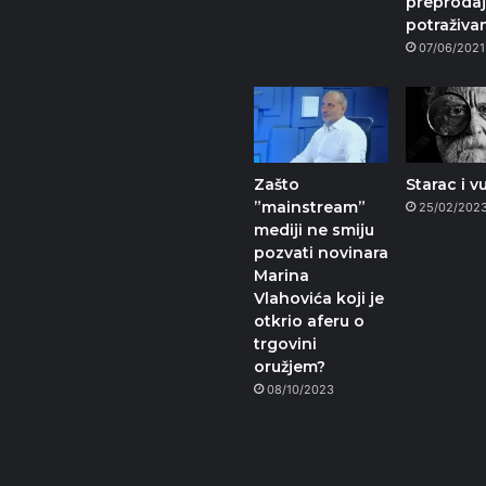
preproda
potraživa
07/06/2021
Zašto
Starac i v
”mainstream”
25/02/202
mediji ne smiju
pozvati novinara
Marina
Vlahovića koji je
otkrio aferu o
trgovini
oružjem?
08/10/2023