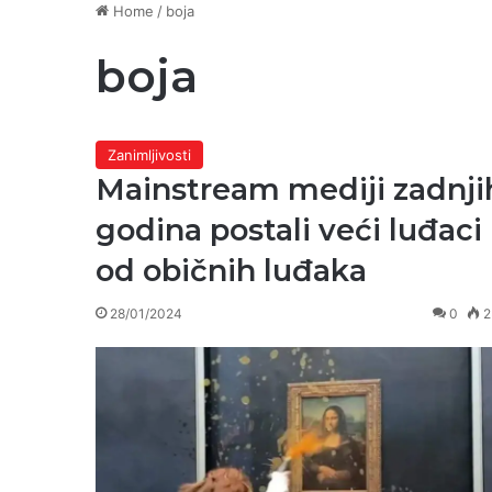
Home
/
boja
boja
Zanimljivosti
Mainstream mediji zadnji
godina postali veći luđaci
od običnih luđaka
28/01/2024
0
2