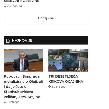
slike Ante Gotovine
20/12/2023
Učitaj više
NAJNOVIJE
Pupovac i Šimpraga
TRI DESETLJEĆA
moraliziraju o Oluji, ali
KRIKOVA OČAJNIKA
i dalje šute o
2 dana ago
Stanivukovićevu
veličanju tzv. Krajine
6 sati ago