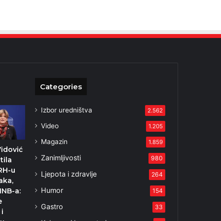
Categories
Izbor uredništva
2.562
Video
1.205
Magazin
1.859
Vidović
Zanimljivosti
980
tila
RH-u
Ljepota i zdravlje
264
aka,
Humor
HNB-a:
154
e
Gastro
33
 i