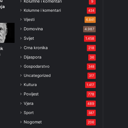
ju
Kolumne i komentari
9
nja
Kolumne i komentari
434
Vijesti
6.841
Domovina
4.987
Svijet
1.458
Crna kronika
218
uk
3
Dijaspora
36
Gospodarstvo
348
Uncategorized
317
Kultura
1.417
Povijest
778
Vjera
489
Sport
387
Nogomet
206