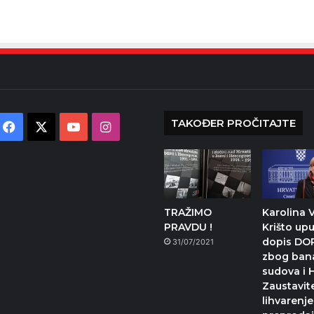
TAKOĐER PROČITAJTE
Facebook
X
YouTube
Instagram
TRAŽIMO
Karolina 
PRAVDU !
Krišto upu
dopis DO
31/07/2021
zbog ban
sudova i 
Zaustavit
lihvarenje