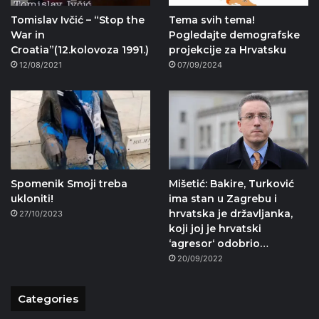
Tomislav Ivčić – “Stop the
Tema svih tema!
War in
Pogledajte demografske
Croatia”(12.kolovoza 1991.)
projekcije za Hrvatsku
12/08/2021
07/09/2024
Spomenik Smoji treba
Mišetić: Bakire, Turković
ukloniti!
ima stan u Zagrebu i
hrvatska je državljanka,
27/10/2023
koji joj je hrvatski
‘agresor‘ odobrio…
20/09/2022
Categories