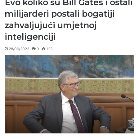
Evo koliko su Bill Gates i ostali
milijarderi postali bogatiji
zahvaljujući umjetnoj
inteligenciji
28/06/2023
0
123