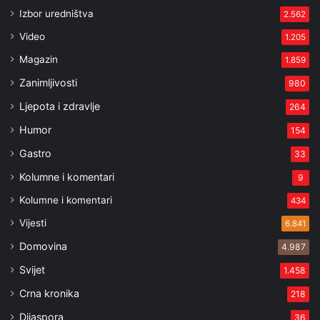
Izbor uredništva
2.562
Video
1.205
Magazin
1.859
Zanimljivosti
980
Ljepota i zdravlje
264
Humor
154
Gastro
33
Kolumne i komentari
9
Kolumne i komentari
434
Vijesti
6.841
Domovina
4.987
Svijet
1.458
Crna kronika
218
Dijaspora
36