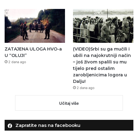
ZATAJENA ULOGA HVO-a
(VIDEO)Srbi su ga mučili i
U “OLUJI”
ubili na najokrutniji način
– još živom spalili su mu
2 dana ago
tijelo pred ostalim
zarobljenicima logora u
Dalju!
2 dana ago
Učitaj više
Zapratite nas na facebooku