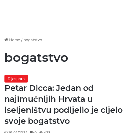
Home
/
bogatstvo
bogatstvo
Dijaspora
Petar Dicca: Jedan od
najimućnijih Hrvata u
iseljeništvu podijelio je cijelo
svoje bogatstvo
19/01/2024
0
428