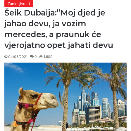
Zanimljivosti
Šeik Dubaija:”Moj djed je
jahao devu, ja vozim
mercedes, a praunuk će
vjerojatno opet jahati devu
04/08/2021
0
1.609