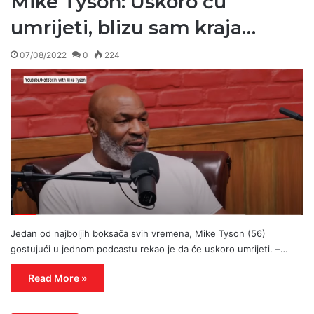
Mike Tyson: Uskoro ću
umrijeti, blizu sam kraja…
07/08/2022
0
224
Jedan od najboljih boksača svih vremena, Mike Tyson (56)
gostujući u jednom podcastu rekao je da će uskoro umrijeti. –…
Read More »