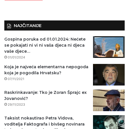
NAJČITANIJE
Gospina poruka od 01.01.2024: Nećete
se pokajati ni vi ni vaša djeca ni djeca
vaše djece…
01/01/2024
Koja je najveća elementarna nepogoda
koja je pogodila Hrvatsku?
07/11/2021
Raskrinkavanje: Tko je Zoran Šprajc ex
Jovanović?
29/11/2023
Taksist nokautirao Petra Vidova,
voditelja Faktografa i bivšeg novinara