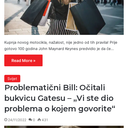
Kupnja novog motocikla, nažalost, nije jedno od tih pravila! Prije
gotovo 100 godina John Maynard Keynes predvidio je da će…
Read More »
Svijet
Problematični Bill: Očitali
bukvicu Gatesu – „Vi ste dio
problema o kojem govorite“
24/11/2022
0
431