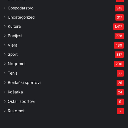
Gospodarstvo
348
Uncategorized
317
Kultura
1.417
Povijest
778
Vjera
489
Sport
387
Nogomet
206
Tenis
77
Borilački sportovi
26
Košarka
24
Ostali sportovi
9
Rukomet
7