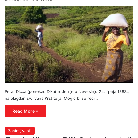
Petar Dicca (ponekad Dika) rođen je u Nevesinju 24. lipnja 1883.,
na blagdan sv. Ivana Krstitelja. Moglo bi se reći…
Read More »
Zanimljivosti