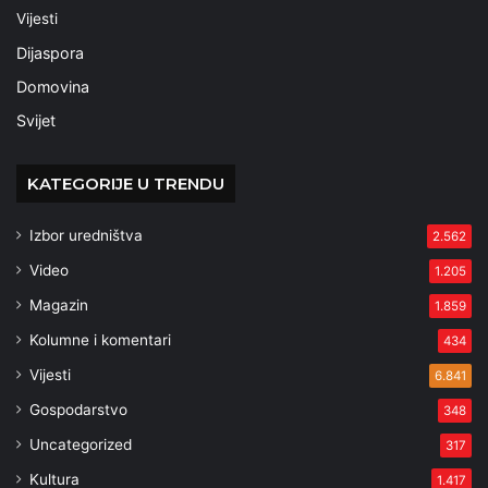
Vijesti
Dijaspora
Domovina
Svijet
KATEGORIJE U TRENDU
Izbor uredništva
2.562
Video
1.205
Magazin
1.859
Kolumne i komentari
434
Vijesti
6.841
Gospodarstvo
348
Uncategorized
317
Kultura
1.417