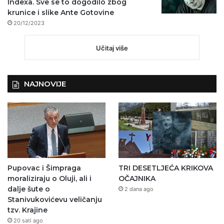
Indexa. Sve se to dogodilo zbog
krunice i slike Ante Gotovine
20/12/2023
Učitaj više
NAJNOVIJE
Pupovac i Šimpraga
TRI DESETLJEĆA KRIKOVA
moraliziraju o Oluji, ali i
OČAJNIKA
dalje šute o
2 dana ago
Stanivukovićevu veličanju
tzv. Krajine
20 sati ago