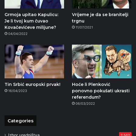
Grmoja upitao Kapulicu:
Vrijeme je da se branitelji
Je li tvoj kum čuvao
trgnu
Kovačevićeve milijune?
11/07/2021
04/04/2022
Tin Srbić europski prvak!
Hoće li Plenković
ponovno pokušati ukrasti
16/04/2023
referendum?
06/03/2022
Categories
Izbor uredništva
2.562