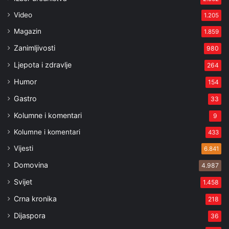
Video
1.205
Magazin
1.859
Zanimljivosti
980
Ljepota i zdravlje
264
Humor
154
Gastro
33
Kolumne i komentari
9
Kolumne i komentari
433
Vijesti
6.841
Domovina
4.987
Svijet
1.458
Crna kronika
218
Dijaspora
36