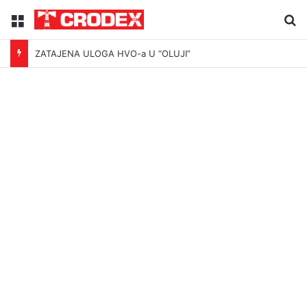
Menu
Tr
ZATAJENA ULOGA HVO-a U “OLUJI”