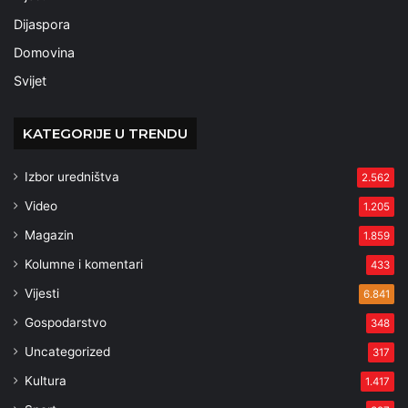
Dijaspora
Domovina
Svijet
KATEGORIJE U TRENDU
Izbor uredništva
2.562
Video
1.205
Magazin
1.859
Kolumne i komentari
433
Vijesti
6.841
Gospodarstvo
348
Uncategorized
317
Kultura
1.417