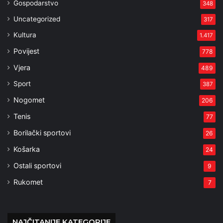
Gospodarstvo
348
Uncategorized
317
Kultura
1.417
Povijest
778
Vjera
489
Sport
387
Nogomet
206
Tenis
77
Borilački sportovi
26
Košarka
24
Ostali sportovi
9
Rukomet
7
NAJČITANIJE KATEGORIJE