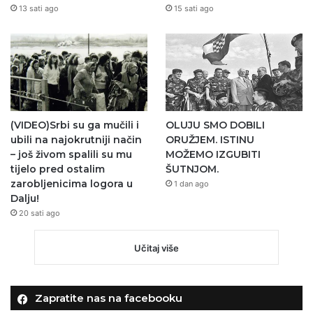
13 sati ago
15 sati ago
(VIDEO)Srbi su ga mučili i
OLUJU SMO DOBILI
ubili na najokrutniji način
ORUŽJEM. ISTINU
– još živom spalili su mu
MOŽEMO IZGUBITI
tijelo pred ostalim
ŠUTNJOM.
zarobljenicima logora u
1 dan ago
Dalju!
20 sati ago
Učitaj više
Zapratite nas na facebooku