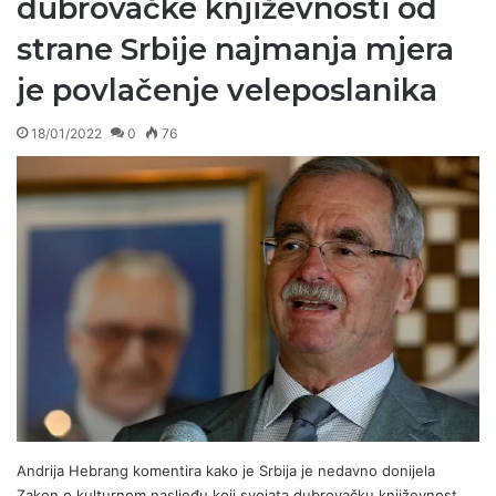
dubrovačke književnosti od
strane Srbije najmanja mjera
je povlačenje veleposlanika
18/01/2022
0
76
Andrija Hebrang komentira kako je Srbija je nedavno donijela
Zakon o kulturnom nasljeđu koji svojata dubrovačku književnost