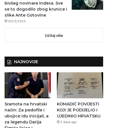
bivšeg novinara Indexa. Sve
se to dogodilo zbog krunice i
slike Ante Gotovine
20/12/2023
Učitaj više
NAJNOVIJE
Sramota na hrvatski
KOMADIĆ POVIJESTI
način: Za pedofile i
KOJI JE PODIJELIO I
ubojice idu inicijali, a
UJEDINIO HRVATSKU
za legendu Darija
2 dana ago