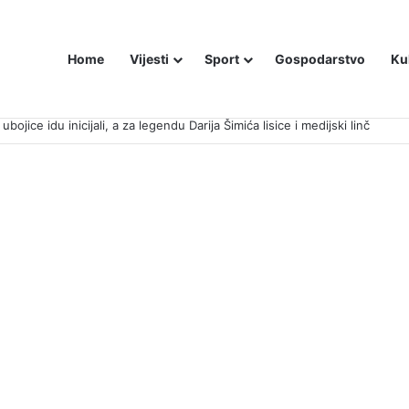
Home
Vijesti
Sport
Gospodarstvo
Ku
bojice idu inicijali, a za legendu Darija Šimića lisice i medijski linč