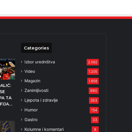
Categories
Izbor uredništva
2.562
Video
1.205
Magazin
1.858
ALIĆ:
Zanimljivosti
980
 SE
PA TA
Ljepota i zdravlje
263
FIJA…
Humor
154
2
Gastro
33
Kolumne i komentari
9