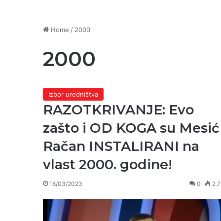
Home
/
2000
2000
Izbor uredništva
RAZOTKRIVANJE: Evo
zašto i OD KOGA su Mesić 
Račan INSTALIRANI na
vlast 2000. godine!
18/03/2023
0
2.7