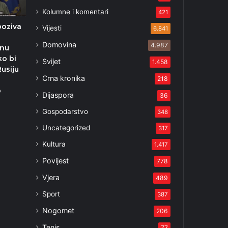
Kolumne i komentari
421
poziva
Vijesti
6.841
Domovina
4.987
vnu
ko bi
Svijet
1.458
Rusiju
Crna kronika
218
o
Dijaspora
36
Gospodarstvo
348
Uncategorized
317
Kultura
1.417
Povijest
778
Vjera
489
Sport
387
Nogomet
206
Tenis
77