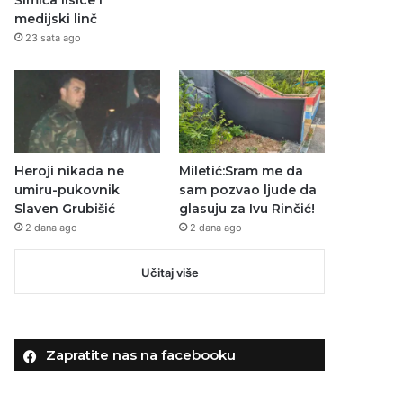
Šimića lisice i
medijski linč
23 sata ago
Heroji nikada ne
Miletić:Sram me da
umiru-pukovnik
sam pozvao ljude da
Slaven Grubišić
glasuju za Ivu Rinčić!
2 dana ago
2 dana ago
Učitaj više
Zapratite nas na facebooku