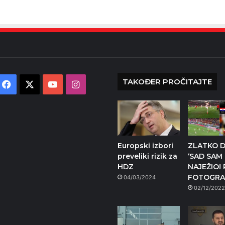
TAKOĐER PROČITAJTE
Facebook
X
YouTube
Instagram
Europski izbori
ZLATKO D
preveliki rizik za
‘SAD SAM
HDZ
NAJEŽIO! 
FOTOGRA
04/03/2024
02/12/202