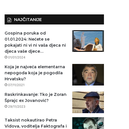
NAJČITANIJE
Gospina poruka od
01.01.2024: Nećete se
pokajati ni vi ni vaša djeca ni
djeca vaše djece…
01/01/2024
Koja je najveća elementarna
nepogoda koja je pogodila
Hrvatsku?
07/11/2021
Raskrinkavanje: Tko je Zoran
Šprajc ex Jovanović?
29/11/2023
Taksist nokautirao Petra
Vidova, voditelja Faktografa i