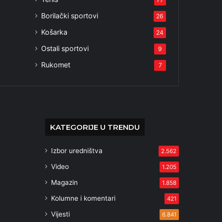
Borilački sportovi
26
Košarka
24
Ostali sportovi
9
Rukomet
7
KATEGORIJE U TRENDU
Izbor uredništva
2.562
Video
1.205
Magazin
1.858
Kolumne i komentari
421
Vijesti
6.841