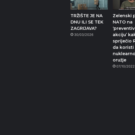
TRŽIŠTE JE NA
Zelenski 
DNU ILI SE TEK
NATO na
ZAGRIJAVA?
‘preventi
akciju’ ka
30/03/2026
spriječio 
da koristi
nuklearn
oružje
07/10/2022