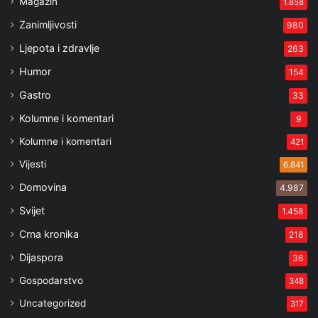
Magazin
1.858
Zanimljivosti
980
Ljepota i zdravlje
263
Humor
154
Gastro
33
Kolumne i komentari
9
Kolumne i komentari
421
Vijesti
6.841
Domovina
4.987
Svijet
1.458
Crna kronika
218
Dijaspora
36
Gospodarstvo
348
Uncategorized
317