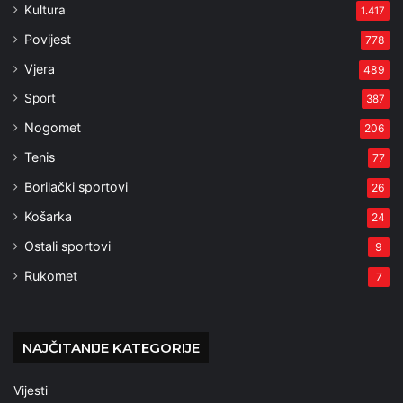
Kultura
1.417
Povijest
778
Vjera
489
Sport
387
Nogomet
206
Tenis
77
Borilački sportovi
26
Košarka
24
Ostali sportovi
9
Rukomet
7
NAJČITANIJE KATEGORIJE
Vijesti