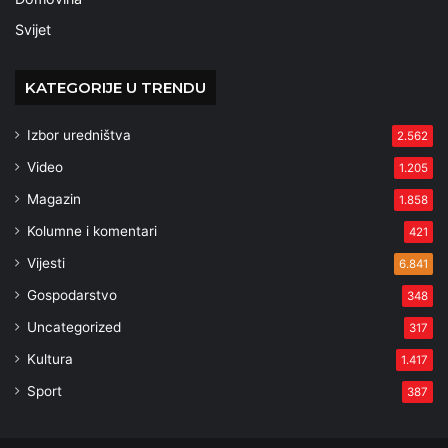
Svijet
KATEGORIJE U TRENDU
Izbor uredništva
2.562
Video
1.205
Magazin
1.858
Kolumne i komentari
421
Vijesti
6.841
Gospodarstvo
348
Uncategorized
317
Kultura
1.417
Sport
387