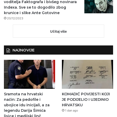
voditelja Faktografa i bivšeg novinara
Indexa. Sve se to dogodilo zbog
krunice i slike Ante Gotovine
20/12/2023
Učitaj više
NAJNOVIJE
Sramota na hrvatski
KOMADIĆ POVIJESTI KOJI
način: Za pedofile i
JE PODIJELIO I UJEDINIO
ubojice idu inicijali, a za
HRVATSKU
legendu Darija Šimića
1 dan ago
lisice i medijski linč