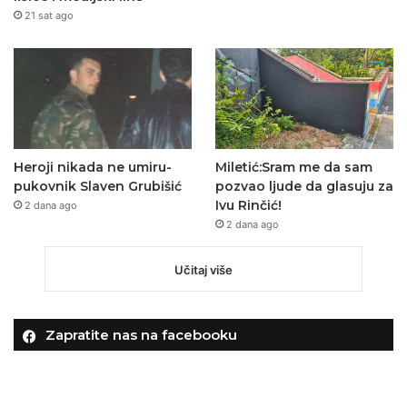
21 sat ago
Heroji nikada ne umiru-
Miletić:Sram me da sam
pukovnik Slaven Grubišić
pozvao ljude da glasuju za
Ivu Rinčić!
2 dana ago
2 dana ago
Učitaj više
Zapratite nas na facebooku