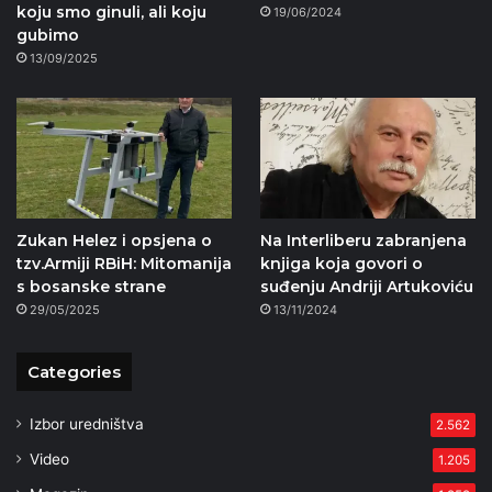
koju smo ginuli, ali koju
19/06/2024
gubimo
13/09/2025
Zukan Helez i opsjena o
Na Interliberu zabranjena
tzv.Armiji RBiH: Mitomanija
knjiga koja govori o
s bosanske strane
suđenju Andriji Artukoviću
29/05/2025
13/11/2024
Categories
Izbor uredništva
2.562
Video
1.205