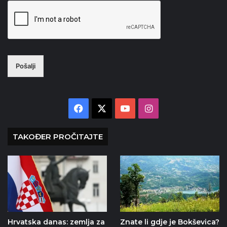
Pošalji
Facebook
X
YouTube
Instagram
TAKOĐER PROČITAJTE
Hrvatska danas: zemlja za
Znate li gdje je Bokševica?