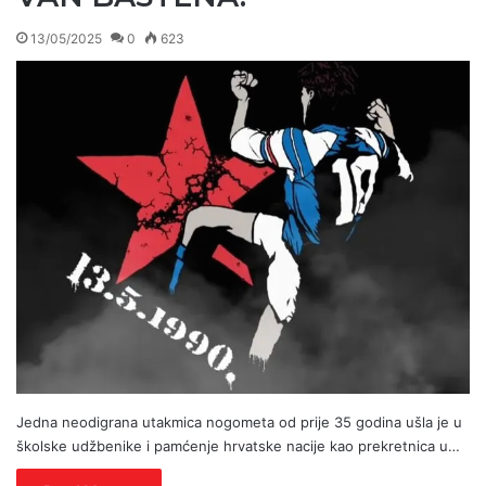
13/05/2025
0
623
Jedna neodigrana utakmica nogometa od prije 35 godina ušla je u
školske udžbenike i pamćenje hrvatske nacije kao prekretnica u…