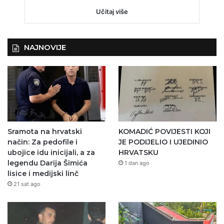
Učitaj više
NAJNOVIJE
Sramota na hrvatski
KOMADIĆ POVIJESTI KOJI
način: Za pedofile i
JE PODIJELIO I UJEDINIO
ubojice idu inicijali, a za
HRVATSKU
legendu Darija Šimića
1 dan ago
lisice i medijski linč
21 sat ago