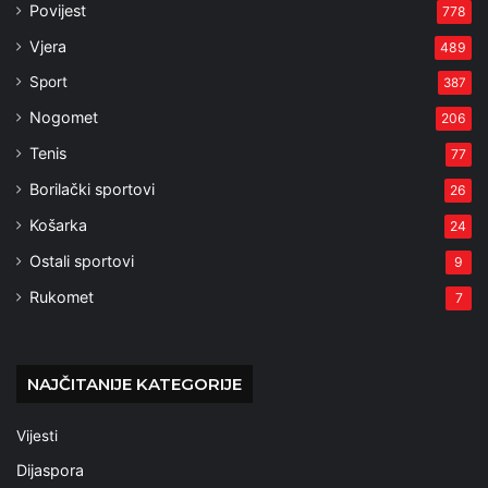
Povijest
778
Vjera
489
Sport
387
Nogomet
206
Tenis
77
Borilački sportovi
26
Košarka
24
Ostali sportovi
9
Rukomet
7
NAJČITANIJE KATEGORIJE
Vijesti
Dijaspora