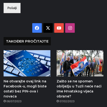
Pošalji
Facebook
X
YouTube
Instagram
TAKOĐER PROČITAJTE
Ne otvarajte ovaj link na
Zašto se ne spomen
Facebook-u, mogli biste
obilježju u Tuzli neće naći
ostati bez PIN-ova i
ime Hrvatskog vijeća
novaca
obrane?
08/07/2023
07/02/2023