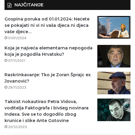
NAJČITANIJE
Gospina poruka od 01.01.2024: Nećete
se pokajati ni vi ni vaša djeca ni djeca
vaše djece…
01/01/2024
Koja je najveća elementarna nepogoda
koja je pogodila Hrvatsku?
07/11/2021
Raskrinkavanje: Tko je Zoran Šprajc ex
Jovanović?
29/11/2023
Taksist nokautirao Petra Vidova,
voditelja Faktografa i bivšeg novinara
Indexa. Sve se to dogodilo zbog
krunice i slike Ante Gotovine
20/12/2023