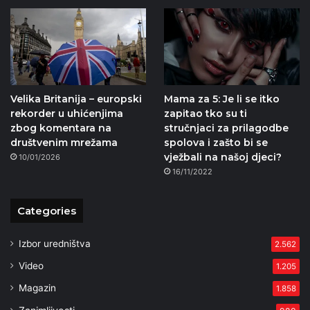
Velika Britanija – europski
Mama za 5: Je li se itko
rekorder u uhićenjima
zapitao tko su ti
zbog komentara na
stručnjaci za prilagodbe
društvenim mrežama
spolova i zašto bi se
vježbali na našoj djeci?
10/01/2026
16/11/2022
Categories
Izbor uredništva
2.562
Video
1.205
Magazin
1.858