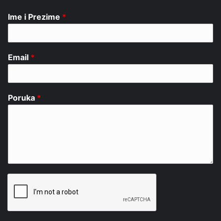
Ime i Prezime
*
Email
*
Poruka
*