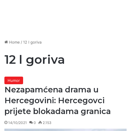
Home
/
12 l goriva
12 l goriva
Humor
Nezapamćena drama u
Hercegovini: Hercegovci
prijete blokadama granica
14/10/2021
0
2.153