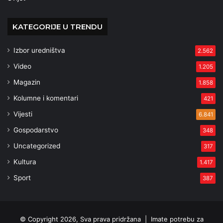
KATEGORIJE U TRENDU
Izbor uredništva
2.562
Video
1.205
Magazin
1.858
Kolumne i komentari
421
Vijesti
6.841
Gospodarstvo
348
Uncategorized
317
Kultura
1.417
Sport
387
© Copyright 2026, Sva prava pridržana |
Imate potrebu za