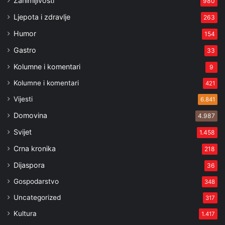
Zanimljivosti
980
Ljepota i zdravlje
263
Humor
154
Gastro
33
Kolumne i komentari
9
Kolumne i komentari
421
Vijesti
6.841
Domovina
4.987
Svijet
1.458
Crna kronika
218
Dijaspora
36
Gospodarstvo
348
Uncategorized
317
Kultura
1.417