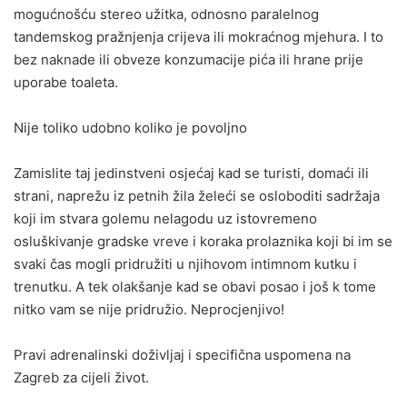
mogućnošću stereo užitka, odnosno paralelnog
tandemskog pražnjenja crijeva ili mokraćnog mjehura. I to
bez naknade ili obveze konzumacije pića ili hrane prije
uporabe toaleta.
Nije toliko udobno koliko je povoljno
Zamislite taj jedinstveni osjećaj kad se turisti, domaći ili
strani, naprežu iz petnih žila želeći se osloboditi sadržaja
koji im stvara golemu nelagodu uz istovremeno
osluškivanje gradske vreve i koraka prolaznika koji bi im se
svaki čas mogli pridružiti u njihovom intimnom kutku i
trenutku. A tek olakšanje kad se obavi posao i još k tome
nitko vam se nije pridružio. Neprocjenjivo!
Pravi adrenalinski doživljaj i specifična uspomena na
Zagreb za cijeli život.