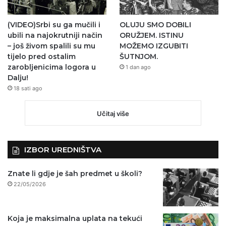
(VIDEO)Srbi su ga mučili i
OLUJU SMO DOBILI
ubili na najokrutniji način
ORUŽJEM. ISTINU
– još živom spalili su mu
MOŽEMO IZGUBITI
tijelo pred ostalim
ŠUTNJOM.
zarobljenicima logora u
1 dan ago
Dalju!
18 sati ago
Učitaj više
IZBOR UREDNIŠTVA
Znate li gdje je šah predmet u školi?
22/05/2026
Koja je maksimalna uplata na tekući