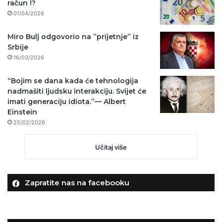
račun !?
01/04/2026
Miro Bulj odgovorio na ”prijetnje” iz
Srbije
16/03/2026
“Bojim se dana kada će tehnologija
nadmašiti ljudsku interakciju. Svijet će
imati generaciju idiota.”— Albert
Einstein
25/02/2026
Učitaj više
Zapratite nas na facebooku