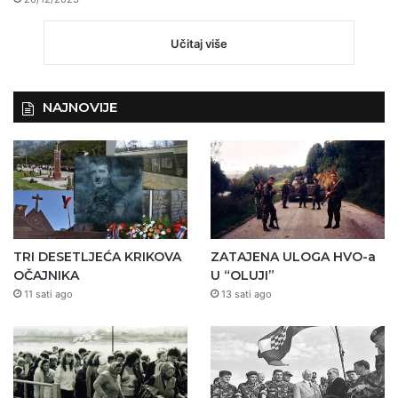
Učitaj više
NAJNOVIJE
TRI DESETLJEĆA KRIKOVA
ZATAJENA ULOGA HVO-a
OČAJNIKA
U “OLUJI”
11 sati ago
13 sati ago