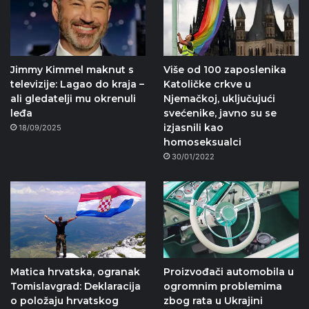
Jimmy Kimmel maknut s
Više od 100 zaposlenika
televizije: Lagao do kraja –
Katoličke crkve u
ali gledatelji mu okrenuli
Njemačkoj, uključujući
leđa
svećenike, javno su se
izjasnili kao
18/09/2025
homoseksualci
30/01/2022
Matica hrvatska, ogranak
Proizvođači automobila u
Tomislavgrad: Deklaracija
ogromnim problemima
o položaju hrvatskog
zbog rata u Ukrajini