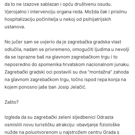
da to ne izazove sablazan i opću društvenu osudu.
Vjerojatno i intervenciju organa reda. Možda čak i prisilnu
hospitalizaciju počinitelja u nekoj od psihijatrijskih
ustanova.
No jučer sam se uvjerio da je zagrebačka gradska vlast
odlučila, nadam se privremeno, omogućiti ljudima u nevolji
da se isprazne baš na glavnom zagrebačkom trgu i to
neposredno do spomenika hrvatskom nacionalnom junaku.
Zagrebački gradski oci postavili su dva “montažna” zahoda
na glavnom zagrebačkom trgu, točno ispod repa konja na
kojem ponosno jaše ban Josip Jelačić.
Zašto?
️Izgleda da su zagrebački zeleni sljedbenici Odrasta
osmislili novu turističku atrakciju: obavljanje fiziološke
nužde na poluotvorenom u najstrožem centru Grada s