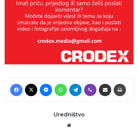
Facebook
X
Messenger
WhatsApp
Telegram
Viber
Podijeli putem E-maila
Printaj
Uredništvo
Website