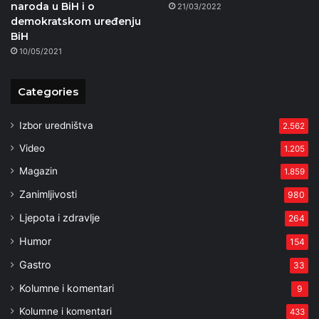
naroda u BiH i o
21/03/2022
demokratskom uređenju
BiH
10/05/2021
Categories
Izbor uredništva
2.562
Video
1.205
Magazin
1.859
Zanimljivosti
980
Ljepota i zdravlje
264
Humor
154
Gastro
33
Kolumne i komentari
9
Kolumne i komentari
433