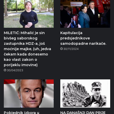
MILETIĆ: Mihalić je sin
Kapitulacija
bivšeg saborskog
predsjednikove
zastupnika HDZ-a, još
samodopadne narikače.
moćnije majke, (uh, jedva
30/11/2024
čekam kada donesemo
kao vlast zakon o
porijeklu imovine)
30/04/2023
Pobjednik izbora u
NA DANAŠNJI DAN PRIJE