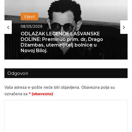
Vijesti
11/03/2026
PREDSTAVLJANJA KNJIGE “OD
MOSORA DO SVILAJE” O
PROTUKOMUNISTIČKOM OTPORU
Odgovori
Vaša adresa e-pošte neće biti objavljena.
Obavezna polja su
označena sa
* (obavezno)
K
o
m
e