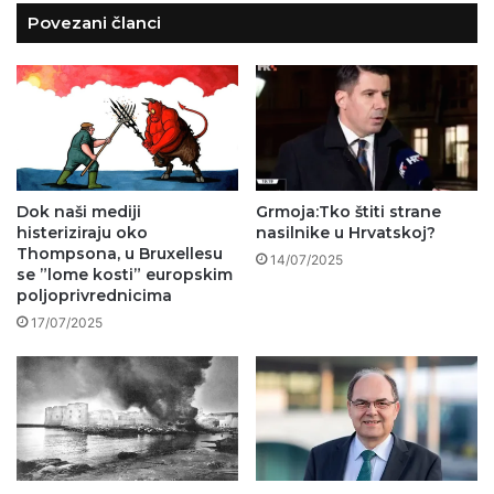
Povezani članci
Dok naši mediji
Grmoja:Tko štiti strane
histeriziraju oko
nasilnike u Hrvatskoj?
Thompsona, u Bruxellesu
14/07/2025
se ”lome kosti” europskim
poljoprivrednicima
17/07/2025