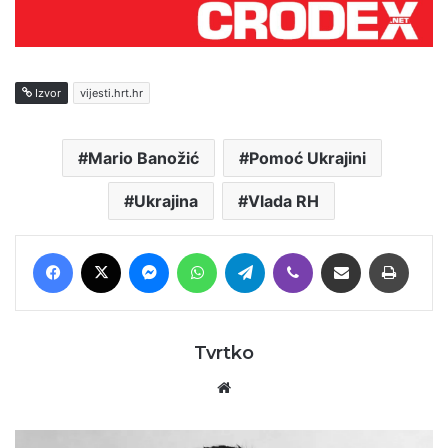
Izvor
vijesti.hrt.hr
Mario Banožić
Pomoć Ukrajini
Ukrajina
Vlada RH
Facebook
X
Messenger
WhatsApp
Telegram
Viber
Podijeli putem E-maila
Printaj
Tvrtko
Website