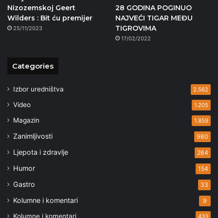
Nizozemskoj Geert
28 GODINA POGINUO
Wilders : Bit ću premijer
NAJVEĆI TIGAR MEĐU
TIGROVIMA
25/11/2023
17/02/2022
Categories
Izbor uredništva
2.562
Video
1.205
Magazin
1.859
Zanimljivosti
980
Ljepota i zdravlje
264
Humor
154
Gastro
33
Kolumne i komentari
9
Kolumne i komentari
433