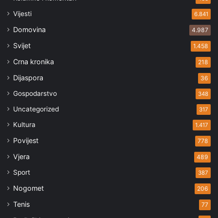
Vijesti
6.841
Domovina
4.987
Svijet
1.458
Crna kronika
218
Dijaspora
36
Gospodarstvo
348
Uncategorized
317
Kultura
1.417
Povijest
778
Vjera
489
Sport
387
Nogomet
206
Tenis
77