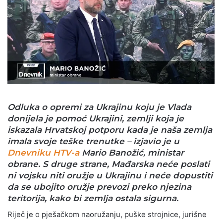
Odluka o opremi za Ukrajinu koju je Vlada
donijela je pomoć Ukrajini, zemlji koja je
iskazala Hrvatskoj potporu kada je naša zemlja
imala svoje teške trenutke – izjavio je u
Dnevniku HTV-a
Mario Banožić, ministar
obrane. S druge strane,
Mađarska neće poslati
ni vojsku niti oružje u Ukrajinu
i neće dopustiti
da se ubojito oružje prevozi preko njezina
teritorija, kako bi zemlja ostala sigurna
.
Riječ je o pješačkom naoružanju, puške strojnice, jurišne