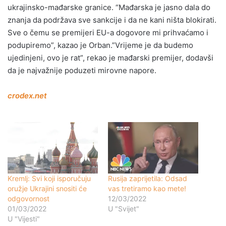
ukrajinsko-mađarske granice. “Mađarska je jasno dala do
znanja da podržava sve sankcije i da ne kani ništa blokirati.
Sve o čemu se premijeri EU-a dogovore mi prihvaćamo i
podupiremo”, kazao je Orban.”Vrijeme je da budemo
ujedinjeni, ovo je rat”, rekao je mađarski premijer, dodavši
da je najvažnije poduzeti mirovne napore.
crodex.net
Kremlj: Svi koji isporučuju
Rusija zaprijetila: Odsad
oružje Ukrajini snositi će
vas tretiramo kao mete!
odgovornost
12/03/2022
01/03/2022
U "Svijet"
U "Vijesti"