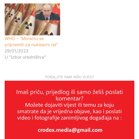
WHO – “Moramo se
pripremiti za nuklearni rat”
29/01/2023
U "Izbor uredništva"
POŠALJITE NAM VAŠU VIJEST