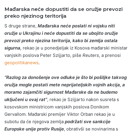
Mađarska neće dopustiti da se oružje prevozi
preko njezinog teritorija
S druge strane,
Mađarska neće poslati ni vojsku niti
oružje u Ukrajinu
i neće dopustiti da se ubojito oružje
prevozi preko njezina teritorija, kako bi zemlja ostala
sigurna,
rekao je u ponedjeljak iz Kosova mađarski ministar
vanjskih poslova Peter Szijjarto, piše
Reuters
, a prenosi
geopolitikanews
.
“Razlog za donošenje ove odluke je što bi pošiljke takvog
oružja mogle postati mete neprijateljskih vojnih akcija, a
moramo zajamčiti sigurnost Mađarske da ne budemo
uključeni u ovaj rat”
, rekao je Szijjarto nakon susreta s
kosovskom ministricom vanjskih poslova Donikom
Gervallom. Mađarski premijer Viktor Orban rekao je u
subotu da će njegova zemlja
podržati sve sankcije
Europske unije protiv Rusije
, obrativši se novinarima s