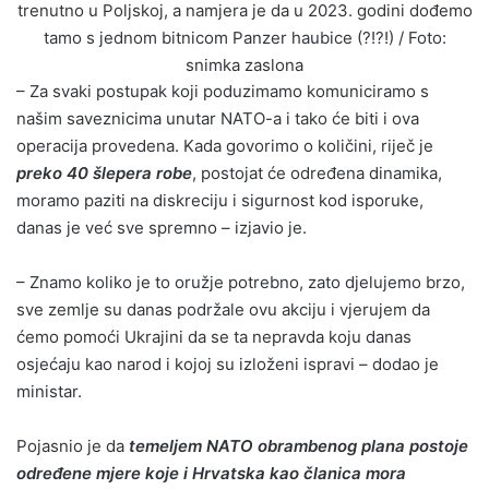
trenutno u Poljskoj, a namjera je da u 2023. godini dođemo
tamo s jednom bitnicom Panzer haubice (?!?!) / Foto:
snimka zaslona
– Za svaki postupak koji poduzimamo komuniciramo s
našim saveznicima unutar NATO-a i tako će biti i ova
operacija provedena. Kada govorimo o količini, riječ je
preko 40 šlepera robe
, postojat će određena dinamika,
moramo paziti na diskreciju i sigurnost kod isporuke,
danas je već sve spremno – izjavio je.
– Znamo koliko je to oružje potrebno, zato djelujemo brzo,
sve zemlje su danas podržale ovu akciju i vjerujem da
ćemo pomoći Ukrajini da se ta nepravda koju danas
osjećaju kao narod i kojoj su izloženi ispravi – dodao je
ministar.
Pojasnio je da
temeljem NATO obrambenog plana postoje
određene mjere koje i Hrvatska kao članica mora