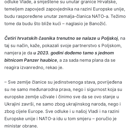
odluke Vlade, a smještene su unutar granice Hrvatske,
temeljem zapovjedi zapovjednika na razini Europske unije,
budu raspoređene unutar zemalja-članica NATO-a. Težimo
tome da budu što bliže kući – naglasio je Banožić.
Četiri hrvatskih časnika trenutno se nalaze u Poljskoj
, na
taj su način, kaže, pokazali svoje partnerstvo s Poljskom,
namjera je da
u 2023. godini dođemo tamo s jednom
bitnicom Panzer haubice
, a za sada nema plana da se
reagira izvanredno, rekao je.
– Sve zemlje članice su jedinstvenoga stava, povrijeđena
su ne samo međunarodna prava, nego i sigurnost koja su
europske zemlje uživale i činimo sve da se ovo stanje u
Ukrajini završi, ne samo zbog ukrajinskog naroda, nego i
zbog cijele Europe. Sve odluke i u našoj Vladi i na razini
Europske unije i NATO-a idu u tom smjeru – poručio je
ministar obrane.