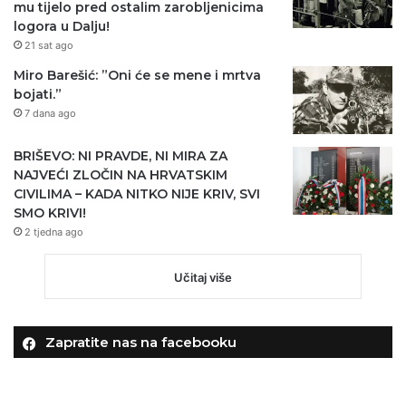
mu tijelo pred ostalim zarobljenicima
logora u Dalju!
21 sat ago
Miro Barešić: ”Oni će se mene i mrtva
bojati.”
7 dana ago
BRIŠEVO: NI PRAVDE, NI MIRA ZA
NAJVEĆI ZLOČIN NA HRVATSKIM
CIVILIMA – KADA NITKO NIJE KRIV, SVI
SMO KRIVI!
2 tjedna ago
Učitaj više
Zapratite nas na facebooku