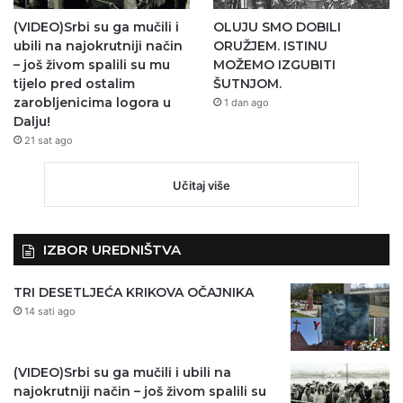
(VIDEO)Srbi su ga mučili i
OLUJU SMO DOBILI
ubili na najokrutniji način
ORUŽJEM. ISTINU
– još živom spalili su mu
MOŽEMO IZGUBITI
tijelo pred ostalim
ŠUTNJOM.
zarobljenicima logora u
1 dan ago
Dalju!
21 sat ago
Učitaj više
IZBOR UREDNIŠTVA
TRI DESETLJEĆA KRIKOVA OČAJNIKA
14 sati ago
(VIDEO)Srbi su ga mučili i ubili na
najokrutniji način – još živom spalili su