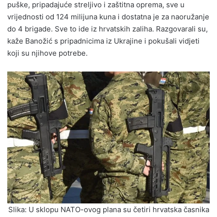
puške, pripadajuće streljivo i zaštitna oprema, sve u
vrijednosti od 124 milijuna kuna i dostatna je za naoružanje
do 4 brigade. Sve to ide iz hrvatskih zaliha. Razgovarali su,
kaže Banožić s pripadnicima iz Ukrajine i pokušali vidjeti
koji su njihove potrebe.
Slika: U sklopu NATO-ovog plana su četiri hrvatska časnika