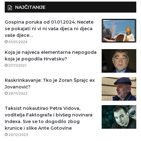
NAJČITANIJE
Gospina poruka od 01.01.2024: Nećete
se pokajati ni vi ni vaša djeca ni djeca
vaše djece…
01/01/2024
Koja je najveća elementarna nepogoda
koja je pogodila Hrvatsku?
07/11/2021
Raskrinkavanje: Tko je Zoran Šprajc ex
Jovanović?
29/11/2023
Taksist nokautirao Petra Vidova,
voditelja Faktografa i bivšeg novinara
Indexa. Sve se to dogodilo zbog
krunice i slike Ante Gotovine
20/12/2023