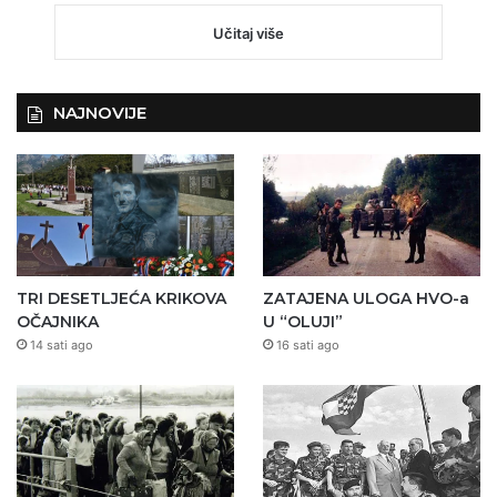
Učitaj više
NAJNOVIJE
TRI DESETLJEĆA KRIKOVA
ZATAJENA ULOGA HVO-a
OČAJNIKA
U “OLUJI”
14 sati ago
16 sati ago