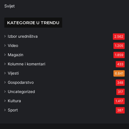
Svijet
KATEGORIJE U TRENDU
Izbor uredništva
2.562
Video
1.205
Magazin
1.859
Kolumne i komentari
433
Vijesti
6.841
Gospodarstvo
348
Uncategorized
317
Kultura
1.417
Sport
387