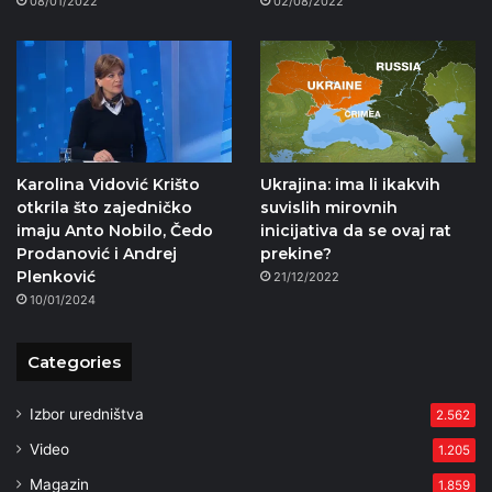
08/01/2022
02/08/2022
Karolina Vidović Krišto
Ukrajina: ima li ikakvih
otkrila što zajedničko
suvislih mirovnih
imaju Anto Nobilo, Čedo
inicijativa da se ovaj rat
Prodanović i Andrej
prekine?
Plenković
21/12/2022
10/01/2024
Categories
Izbor uredništva
2.562
Video
1.205
Magazin
1.859