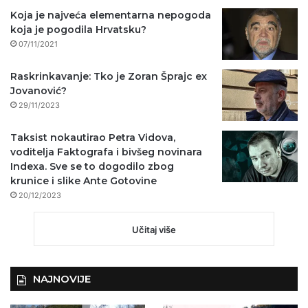
Koja je najveća elementarna nepogoda
koja je pogodila Hrvatsku?
07/11/2021
Raskrinkavanje: Tko je Zoran Šprajc ex
Jovanović?
29/11/2023
Taksist nokautirao Petra Vidova,
voditelja Faktografa i bivšeg novinara
Indexa. Sve se to dogodilo zbog
krunice i slike Ante Gotovine
20/12/2023
Učitaj više
NAJNOVIJE