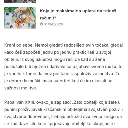
Koja je maksimalna uplata na tekući
račun !?
01/04/2026
Kreni od sebe. Nemoj gledati redoslijed ovih točaka, gledaj
kako ćeš započeti jednu po jednu prakticirati u svojoj
obitelji. Iz svog iskustva mogu reći da kad su žene
poslušale biti nježne i darivale se u ljubavi svome mužu, to
je vodilo k tome da muž postane raspoloživ za molitvu. Tu
je dobro da muški imaju autoritet koji će im ukazati na
važnost molitve.
Papa Ivan XXIII. ovako je zapisao: „Zato obitelji koje žele u
punini proživljavati kršćanskim obiteljima svojstven poziv, i
svojstvenu duhovnost, trebaju udružiti svu svoju snagu da
se zaustave sile koje sprječavaju obiteljsko skupljanje i