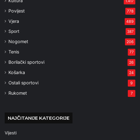
Kultura
1.417
Povijest
778
Vjera
489
Sport
387
Nogomet
206
Tenis
77
Borilački sportovi
26
Košarka
24
Ostali sportovi
9
Rukomet
7
NAJČITANIJE KATEGORIJE
Vijesti