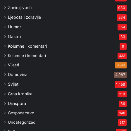
Zanimljivosti
980
Ljepota i zdravlje
264
Humor
154
Gastro
33
Kolumne i komentari
9
Kolumne i komentari
433
Vijesti
6.841
Domovina
4.987
Svijet
1.458
Crna kronika
218
Dijaspora
36
Gospodarstvo
348
Uncategorized
317