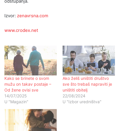
odstupanja.
Izvor:
zenavrsna.com
www.crodex.net
Kako se brinete o svom
Ako želiš uništiti društvo
mužu on takav postaje –
sve što trebaš napraviti je
Od žene ovisi sve
uništiti obitelj
14/07/2025
22/08/2024
U "Magazin"
U "Izbor uredništva"