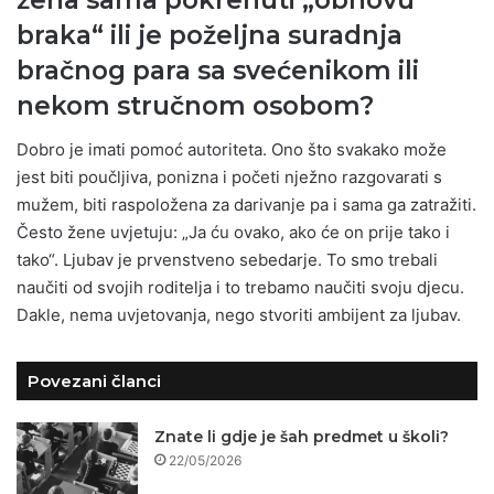
braka“ ili je poželjna suradnja
bračnog para sa svećenikom ili
nekom stručnom osobom?
Dobro je imati pomoć autoriteta. Ono što svakako može
jest biti poučljiva, ponizna i početi nježno razgovarati s
mužem, biti raspoložena za darivanje pa i sama ga zatražiti.
Često žene uvjetuju: „Ja ću ovako, ako će on prije tako i
tako“. Ljubav je prvenstveno sebedarje. To smo trebali
naučiti od svojih roditelja i to trebamo naučiti svoju djecu.
Dakle, nema uvjetovanja, nego stvoriti ambijent za ljubav.
Povezani članci
Znate li gdje je šah predmet u školi?
22/05/2026