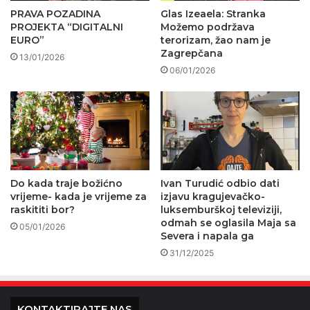
PRAVA POZADINA
Glas Izeaela: Stranka
PROJEKTA “DIGITALNI
Možemo podržava
EURO”
terorizam, žao nam je
Zagrepčana
13/01/2026
06/01/2026
Do kada traje božićno
Ivan Turudić odbio dati
vrijeme- kada je vrijeme za
izjavu kragujevačko-
raskititi bor?
luksemburškoj televiziji,
odmah se oglasila Maja sa
05/01/2026
Severa i napala ga
31/12/2025
KONTAKTIRAJTE NAS