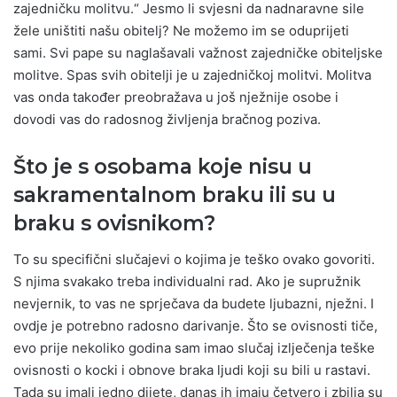
zajedničku molitvu.“ Jesmo li svjesni da nadnaravne sile
žele uništiti našu obitelj? Ne možemo im se oduprijeti
sami. Svi pape su naglašavali važnost zajedničke obiteljske
molitve. Spas svih obitelji je u zajedničkoj molitvi. Molitva
vas onda također preobražava u još nježnije osobe i
dovodi vas do radosnog življenja bračnog poziva.
Što je s osobama koje nisu u
sakramentalnom braku ili su u
braku s ovisnikom?
To su specifični slučajevi o kojima je teško ovako govoriti.
S njima svakako treba individualni rad. Ako je supružnik
nevjernik, to vas ne sprječava da budete ljubazni, nježni. I
ovdje je potrebno radosno darivanje. Što se ovisnosti tiče,
evo prije nekoliko godina sam imao slučaj izlječenja teške
ovisnosti o kocki i obnove braka ljudi koji su bili u rastavi.
Tada su imali jedno dijete, danas ih imaju četvero i zbilja su