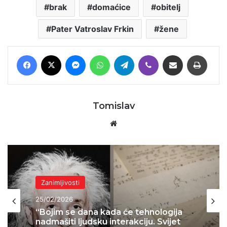
brak
domaćice
obitelj
Pater Vatroslav Frkin
žene
Facebook
X
Messenger
WhatsApp
Telegram
Viber
Podijeli putem E-maila
Printaj
Tomislav
Website
Zanimljivosti
17/02/2026
Isplivala je foto Vlatke Pokos s HOS-