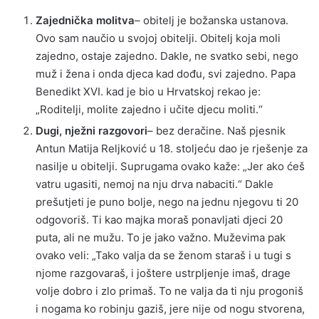
Zajednička molitva
– obitelj je božanska ustanova.
Ovo sam naučio u svojoj obitelji. Obitelj koja moli
zajedno, ostaje zajedno. Dakle, ne svatko sebi, nego
muž i žena i onda djeca kad dođu, svi zajedno. Papa
Benedikt XVI. kad je bio u Hrvatskoj rekao je:
„Roditelji, molite zajedno i učite djecu moliti.“
Dugi, nježni razgovori
– bez deračine. Naš pjesnik
Antun Matija Reljković u 18. stoljeću dao je rješenje za
nasilje u obitelji. Suprugama ovako kaže: „Jer ako ćeš
vatru ugasiti, nemoj na nju drva nabaciti.“ Dakle
prešutjeti je puno bolje, nego na jednu njegovu ti 20
odgovoriš. Ti kao majka moraš ponavljati djeci 20
puta, ali ne mužu. To je jako važno. Muževima pak
ovako veli: „Tako valja da se ženom staraš i u tugi s
njome razgovaraš, i joštere ustrpljenje imaš, drage
volje dobro i zlo primaš. To ne valja da ti nju progoniš
i nogama ko robinju gaziš, jere nije od nogu stvorena,