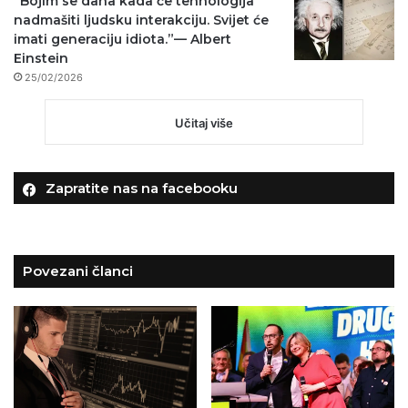
“Bojim se dana kada će tehnologija
nadmašiti ljudsku interakciju. Svijet će
imati generaciju idiota.”— Albert
Einstein
25/02/2026
Učitaj više
Zapratite nas na facebooku
Povezani članci