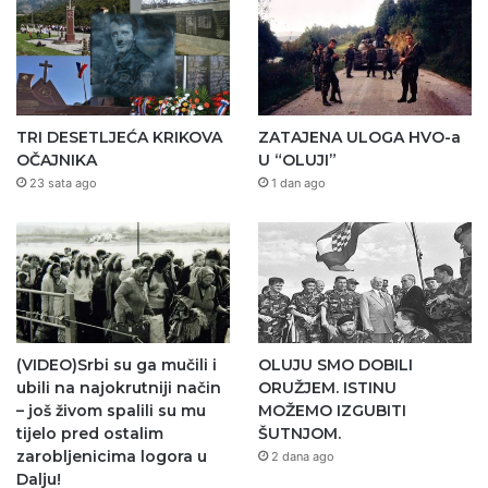
TRI DESETLJEĆA KRIKOVA
ZATAJENA ULOGA HVO-a
OČAJNIKA
U “OLUJI”
23 sata ago
1 dan ago
(VIDEO)Srbi su ga mučili i
OLUJU SMO DOBILI
ubili na najokrutniji način
ORUŽJEM. ISTINU
– još živom spalili su mu
MOŽEMO IZGUBITI
tijelo pred ostalim
ŠUTNJOM.
zarobljenicima logora u
2 dana ago
Dalju!