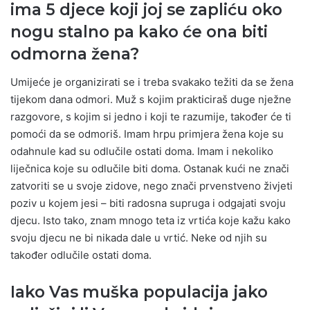
ima 5 djece koji joj se zapliću oko
nogu stalno pa kako će ona biti
odmorna žena?
Umijeće je organizirati se i treba svakako težiti da se žena
tijekom dana odmori. Muž s kojim prakticiraš duge nježne
razgovore, s kojim si jedno i koji te razumije, također će ti
pomoći da se odmoriš. Imam hrpu primjera žena koje su
odahnule kad su odlučile ostati doma. Imam i nekoliko
liječnica koje su odlučile biti doma. Ostanak kući ne znači
zatvoriti se u svoje zidove, nego znači prvenstveno živjeti
poziv u kojem jesi – biti radosna supruga i odgajati svoju
djecu. Isto tako, znam mnogo teta iz vrtića koje kažu kako
svoju djecu ne bi nikada dale u vrtić. Neke od njih su
također odlučile ostati doma.
Iako Vas muška populacija jako