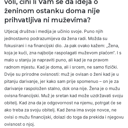
voli, čini li Vam se da ideja o
ženinom ostanku doma nije
prihvatljiva ni muževima?
Utjecaj društva i medija je učinio svoje. Puno njih
jednostavno podrazumijeva da žena radi. Možda su
fokusirani i na financijski dio. Ja pak ovako kažem: „Žena,
koja je kući, zna najbolje raspolagati muževom plaćom“. I s
malo u stanju je napraviti puno, ali kad je na pravom
radnom mjestu. Kad je doma, ali i srcem, ne samo fizički.
Dvije su prirodne ovisnosti: muž je ovisan o ženi kad je u
pitanju darivanje, jer kako sam prije spomenuo – on je za
darivanje raspoložen stalno, dok ona nije. Žena je o mužu
ovisna financijski. Muž je sretan kad može uzdržavati svoju
obitelj. Kad zna da je odgovornost na njemu, potrgat će se
ako treba za svoju obitelj. Kad žena ima svoje novce, ne
ovisi o mužu financijski, dolazi do toga da prekida i njegovu
ovisnost o njoj.