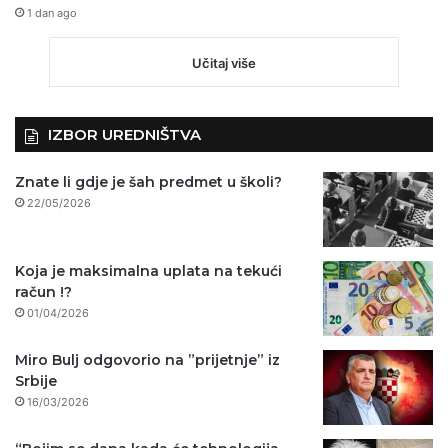
1 dan ago
Učitaj više
IZBOR UREDNIŠTVA
Znate li gdje je šah predmet u školi?
22/05/2026
Koja je maksimalna uplata na tekući
račun !?
01/04/2026
Miro Bulj odgovorio na ”prijetnje” iz
Srbije
16/03/2026