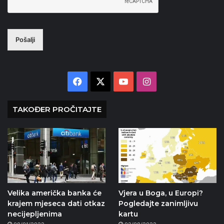
Pošalji
Facebook
X
YouTube
Instagram
TAKOĐER PROČITAJTE
Velika američka banka će
Vjera u Boga, u Europi?
krajem mjeseca dati otkaz
Pogledajte zanimljivu
necijepljenima
kartu