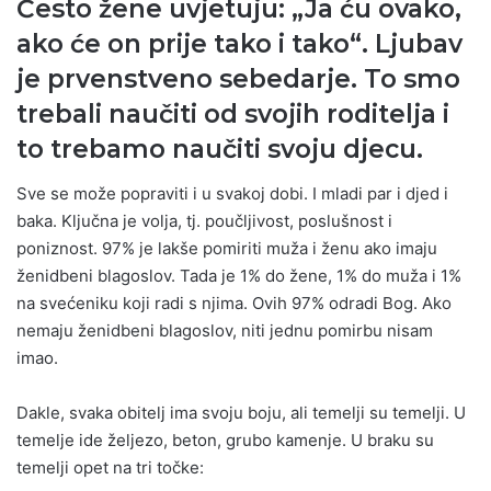
Često žene uvjetuju: „Ja ću ovako,
ako će on prije tako i tako“. Ljubav
je prvenstveno sebedarje. To smo
trebali naučiti od svojih roditelja i
to trebamo naučiti svoju djecu.
Sve se može popraviti i u svakoj dobi. I mladi par i djed i
baka. Ključna je volja, tj. poučljivost, poslušnost i
poniznost. 97% je lakše pomiriti muža i ženu ako imaju
ženidbeni blagoslov. Tada je 1% do žene, 1% do muža i 1%
na svećeniku koji radi s njima. Ovih 97% odradi Bog. Ako
nemaju ženidbeni blagoslov, niti jednu pomirbu nisam
imao.
Dakle, svaka obitelj ima svoju boju, ali temelji su temelji. U
temelje ide željezo, beton, grubo kamenje. U braku su
temelji opet na tri točke: