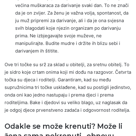
većina muškaraca za darivanje svaki dan. To ne znači
da je on zvijer. Za ženu je važna volja, spontanost, da
ju muž pripremi za darivanje, ali i da je ona svjesna
svih blagodati koje njezin organizam po darivanju
prima. Ne izbjegavajte svoje muževe, ne
manipulirajte. Budite mudre i držite ih blizu sebi i
darivanjem ih štitite.
Ove tri točke su srž za sklad u obitelji, za sretnu obitelj. To
je sidro koje crtam onima koji mi dođu na razgovor. Četvrta
točka su djeca i roditelji. Garantiram, kad su među
supružnicima tri točke usklađene, kad su postigli jedinstvo,
onda oni kao jedno nastupaju i prema djeci i prema
roditeljima. Bake i djedovi su veliko blago, uz naglasak da
je odgoj djece prvenstveno zadaća i odgovornost roditelja.
Odakle se može krenuti? Može li
žena sama pokrenuti „obnovu