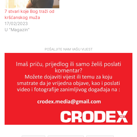
7 stvari koje Bog traži od
kršćanskog muža
17/02/2023
U "Magazin"
POŠALJITE NAM VAŠU VIJEST