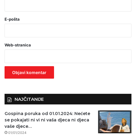
*
(
o
E-pošta
b
a
Web-stranica
v
e
z
n
o
)
NAJČITANIJE
Gospina poruka od 01.01.2024: Nećete
se pokajati ni vi ni vaša djeca ni djeca
vaše djece…
01/01/2024