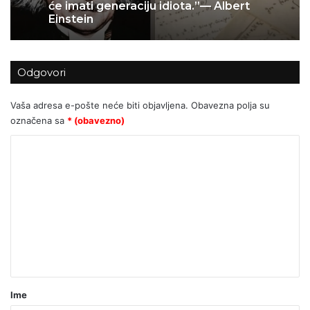
ovcima, zatvorila je sve svoje profile
Odgovori
Vaša adresa e-pošte neće biti objavljena.
Obavezna polja su
označena sa
* (obavezno)
K
o
m
e
n
t
a
r
Ime