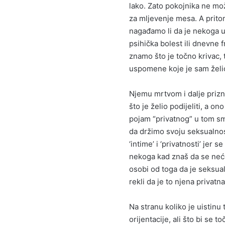
lako. Zato pokojnika ne mož
za mljevenje mesa. A prito
nagađamo li da je nekoga ub
psihička bolest ili dnevne 
znamo što je točno krivac, 
uspomene koje je sam želio
Njemu mrtvom i dalje prizn
što je želio podijeliti, a o
pojam “privatnog” u tom sm
da držimo svoju seksualnost
‘intime’ i ‘privatnosti’ jer 
nekoga kad znaš da se neć
osobi od toga da je seksualn
rekli da je to njena privatn
Na stranu koliko je uistinu
orijentacije, ali što bi se