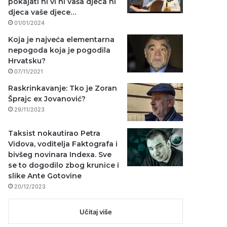
pokajati ni vi ni vaša djeca ni
djeca vaše djece…
01/01/2024
Koja je najveća elementarna
nepogoda koja je pogodila
Hrvatsku?
07/11/2021
Raskrinkavanje: Tko je Zoran
Šprajc ex Jovanović?
29/11/2023
Taksist nokautirao Petra
Vidova, voditelja Faktografa i
bivšeg novinara Indexa. Sve
se to dogodilo zbog krunice i
slike Ante Gotovine
20/12/2023
Učitaj više