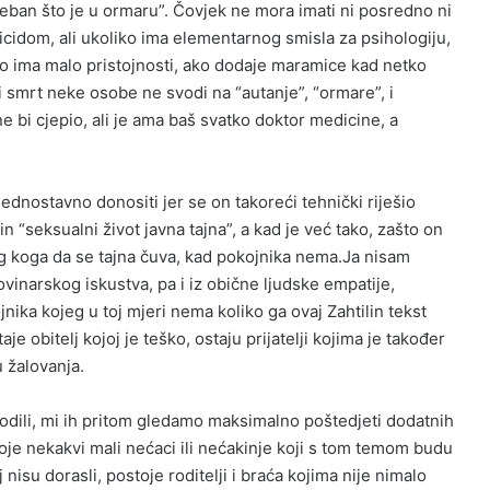
 sjeban što je u ormaru”. Čovjek ne mora imati ni posredno ni
cidom, ali ukoliko ima elementarnog smisla za psihologiju,
o ima malo pristojnosti, ako dodaje maramice kad netko
 i smrt neke osobe ne svodi na “autanje”, “ormare”, i
ne bi cjepio, ali je ama baš svatko doktor medicine, a
jednostavno donositi jer se on takoreći tehnički riješio
in “seksualni život javna tajna”, a kad je već tako, zašto on
bog koga da se tajna čuva, kad pokojnika nema.Ja nisam
novinarskog iskustva, pa i iz obične ljudske empatije,
ika kojeg u toj mjeri nema koliko ga ovaj Zahtilin tekst
je obitelj kojoj je teško, ostaju prijatelji kojima je također
u žalovanja.
vodili, mi ih pritom gledamo maksimalno poštedjeti dodatnih
oje nekakvi mali nećaci ili nećakinje koji s tom temom budu
j nisu dorasli, postoje roditelji i braća kojima nije nimalo