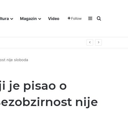
Sidebar
Traži
ltura
Magazin
Video
Follow
nost nije sloboda
i je pisao o
Bezobzirnost nije