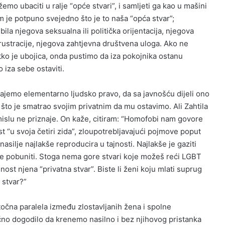
emo ubaciti u ralje “opće stvari”, i samljeti ga kao u mašini
m je potpuno svejedno što je to naša “opća stvar”;
ila njegova seksualna ili politička orijentacija, njegova
frustracije, njegova zahtjevna društvena uloga. Ako ne
tko je ubojica, onda pustimo da iza pokojnika ostanu
 iza sebe ostaviti.
ajemo elementarno ljudsko pravo, da sa javnošću dijeli ono
no što je smatrao svojim privatnim da mu ostavimo. Ali Zahtila
islu ne priznaje. On kaže, citiram: “Homofobi nam govore
 “u svoja četiri zida”, zloupotrebljavajući pojmove poput
se nasilje najlakše reproducira u tajnosti. Najlakše je gaziti
e pobuniti. Stoga nema gore stvari koje možeš reći LGBT
ost njena “privatna stvar”. Biste li ženi koju mlati suprug
a stvar?”
 točna paralela između zlostavljanih žena i spolne
 točno dogodilo da krenemo nasilno i bez njihovog pristanka