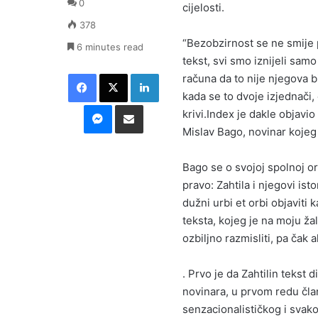
0
cijelosti.
378
“Bezobzirnost se ne smije 
6 minutes read
tekst, svi smo iznijeli samo
Facebook
X
LinkedIn
računa da to nije njegova bi
kada se to dvoje izjednači, 
Messenger
Podijeli putem E-maila
krivi.Index je dakle objavio
Mislav Bago, novinar kojeg
Bago se o svojoj spolnoj ori
pravo: Zahtila i njegovi is
dužni urbi et orbi objaviti 
teksta, kojeg je na moju ža
ozbiljno razmisliti, pa čak 
. Prvo je da Zahtilin tekst
novinara, u prvom redu člana
senzacionalističkog i svak