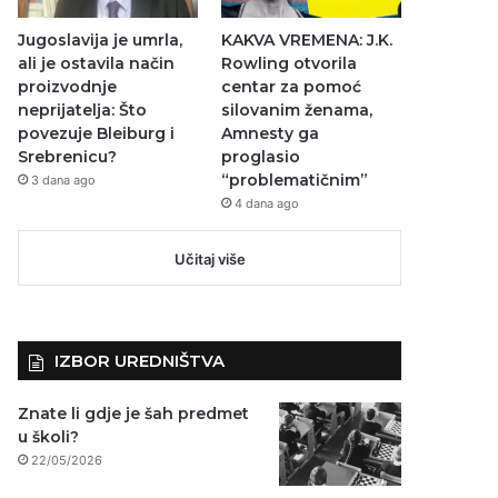
Jugoslavija je umrla,
KAKVA VREMENA: J.K.
ali je ostavila način
Rowling otvorila
proizvodnje
centar za pomoć
neprijatelja: Što
silovanim ženama,
povezuje Bleiburg i
Amnesty ga
Srebrenicu?
proglasio
“problematičnim”
3 dana ago
4 dana ago
Učitaj više
IZBOR UREDNIŠTVA
Znate li gdje je šah predmet
u školi?
22/05/2026