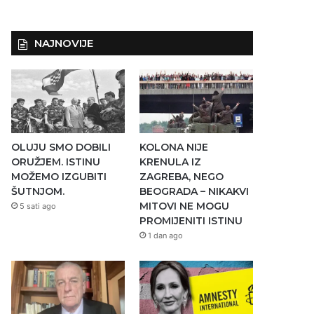
NAJNOVIJE
OLUJU SMO DOBILI
KOLONA NIJE
ORUŽJEM. ISTINU
KRENULA IZ
MOŽEMO IZGUBITI
ZAGREBA, NEGO
ŠUTNJOM.
BEOGRADA – NIKAKVI
MITOVI NE MOGU
5 sati ago
PROMIJENITI ISTINU
1 dan ago