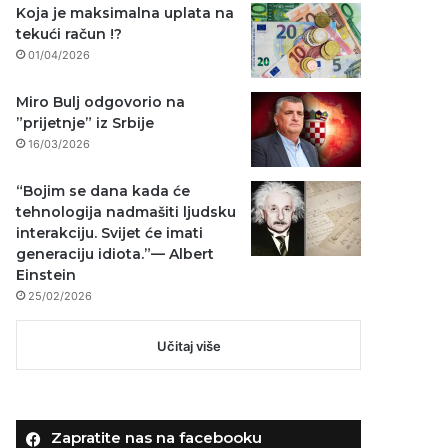
Koja je maksimalna uplata na
tekući račun !?
01/04/2026
Miro Bulj odgovorio na
”prijetnje” iz Srbije
16/03/2026
“Bojim se dana kada će
tehnologija nadmašiti ljudsku
interakciju. Svijet će imati
generaciju idiota.”— Albert
Einstein
25/02/2026
Učitaj više
Zapratite nas na facebooku