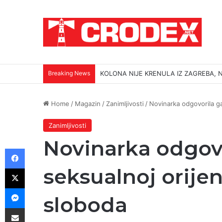
Breaking News
KOLONA NIJE KRENULA IZ ZAGREBA, N
Home
/
Magazin
/
Zanimljivosti
/
Novinarka odgovorila gay
Zanimljivosti
Novinarka odgovor
Facebook
X
seksualnoj orijen
Messenger
sloboda
Podijeli putem E-maila