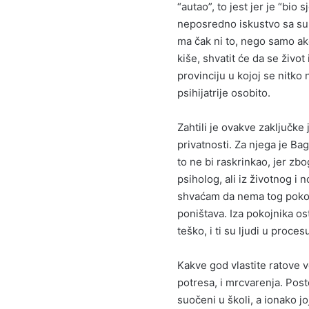
“autao”, to jest jer je “bio
neposredno iskustvo sa sui
ma čak ni to, nego samo ak
kiše, shvatit će da se život
provinciju u kojoj se nitko 
psihijatrije osobito.
Zahtili je ovakve zaključke 
privatnosti. Za njega je Bag
to ne bi raskrinkao, jer z
psiholog, ali iz životnog i 
shvaćam da nema tog pokojn
poništava. Iza pokojnika osta
teško, i ti su ljudi u proces
Kakve god vlastite ratove 
potresa, i mrcvarenja. Post
suočeni u školi, a ionako jo