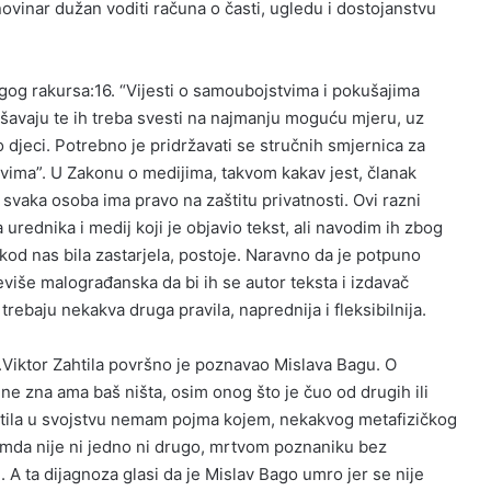
novinar dužan voditi računa o časti, ugledu i dostojanstvu
ugog rakursa:16. “Vijesti o samoubojstvima i pokušajima
avaju te ih treba svesti na najmanju moguću mjeru, uz
o djeci. Potrebno je pridržavati se stručnih smjernica za
vima”. U Zakonu o medijima, takvom kakav jest, članak
svaka osoba ima pravo na zaštitu privatnosti. Ovi razni
 urednika i medij koji je objavio tekst, ali navodim ih zbog
d kod nas bila zastarjela, postoje. Naravno da je potpuno
više malograđanska da bi ih se autor teksta i izdavač
a trebaju nekakva druga pravila, naprednija i fleksibilnija.
Viktor Zahtila površno je poznavao Mislava Bagu. O
ne zna ama baš ništa, osim onog što je čuo od drugih ili
htila u svojstvu nemam pojma kojem, nekakvog metafizičkog
premda nije ni jedno ni drugo, mrtvom poznaniku bez
. A ta dijagnoza glasi da je Mislav Bago umro jer se nije