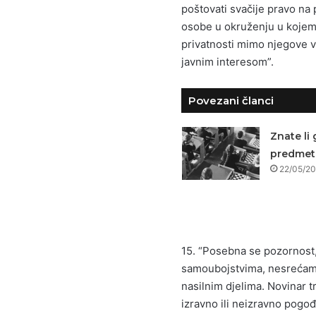
poštovati svačije pravo na
osobe u okruženju u kojem
privatnosti mimo njegove v
javnim interesom”.
Povezani članci
Znate li 
predmet 
22/05/2
15. “Posebna se pozornost, 
samoubojstvima, nesrećama
nasilnim djelima. Novinar t
izravno ili neizravno pogo