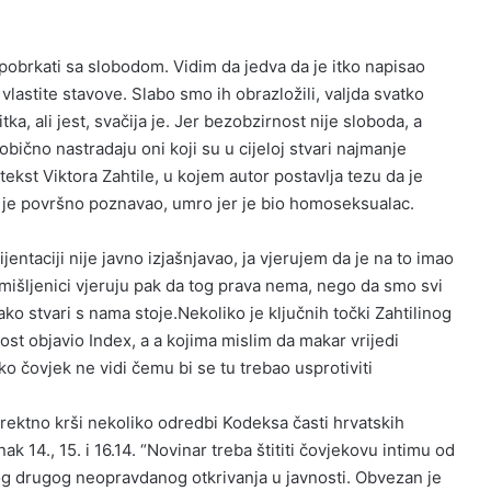
pobrkati sa slobodom. Vidim da jedva da je itko napisao
 vlastite stavove. Slabo smo ih obrazložili, valjda svatko
tka, ali jest, svačija je. Jer bezobzirnost nije sloboda, a
obično nastradaju oni koji su u cijeloj stvari najmanje
 tekst Viktora Zahtile, u kojem autor postavlja tezu da je
 je površno poznavao, umro jer je bio homoseksualac.
jentaciji nije javno izjašnjavao, ja vjerujem da je na to imao
tomišljenici vjeruju pak da tog prava nema, nego da smo svi
kako stvari s nama stoje.Nekoliko je ključnih točki Zahtilinog
lost objavio Index, a a kojima mislim da makar vrijedi
ako čovjek ne vidi čemu bi se tu trebao usprotiviti
 direktno krši nekoliko odredbi Kodeksa časti hrvatskih
k 14., 15. i 16.14. “Novinar treba štititi čovjekovu intimu od
og drugog neopravdanog otkrivanja u javnosti. Obvezan je