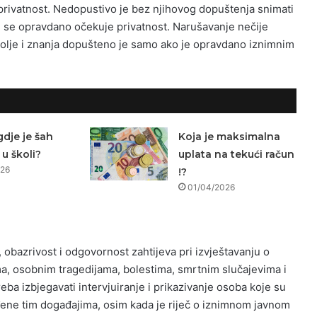
 privatnost. Nedopustivo je bez njihovog dopuštenja snimati
 se opravdano očekuje privatnost. Narušavanje nečije
olje i znanja dopušteno je samo ako je opravdano iznimnim
gdje je šah
Koja je maksimalna
u školi?
uplata na tekući račun
026
!?
01/04/2026
obazrivost i odgovornost zahtijeva pri izvještavanju o
, osobnim tragedijama, bolestima, smrtnim slučajevima i
reba izbjegavati intervjuiranje i prikazivanje osoba koje su
đene tim događajima, osim kada je riječ o iznimnom javnom