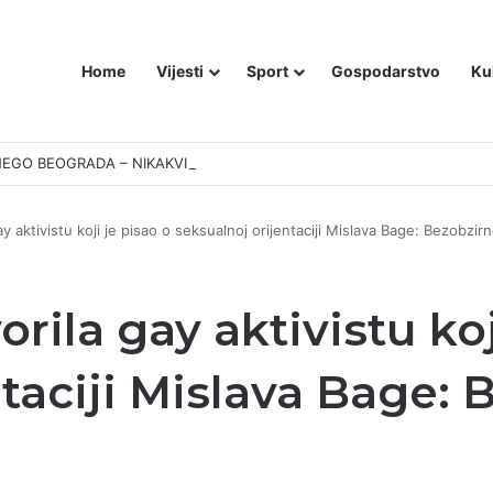
Home
Vijesti
Sport
Gospodarstvo
Ku
EGO BEOGRADA – NIKAKVI MITOVI NE MOGU PROMIJENITI ISTINU
 aktivistu koji je pisao o seksualnoj orijentaciji Mislava Bage: Bezobzir
ila gay aktivistu koj
taciji Mislava Bage: 