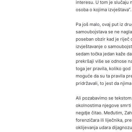
interesu. U tom je slučaju 
osoba o kojima izvještava”.
Pa još malo, ovaj put iz dr
samoubojstava se ne naglaš
poseban obzir kad je riječ 
izvještavanje o samoubojst
sedam točka jedan kaže da 
prekršaji više se odnose na
toga jer pravila, koliko go
moguće da su ta pravila pre
pridržavali, to jest da njim
Ali pozabavimo se tekstom.
okolnostima njegove smrti 
negdje čitao. Međutim, Za
forenzičara ili liječnika, 
oklijevanja udara dijagnozu