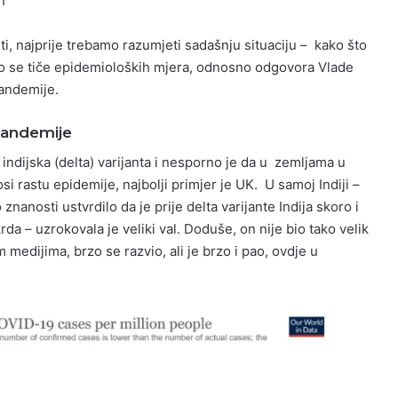
h
ti, najprije trebamo razumjeti sadašnju situaciju – kako što
što se tiče epidemioloških mjera, odnosno odgovora Vlade
andemije.
 pandemije
 indijska (delta) varijanta i nesporno je da u zemljama u
si rastu epidemije, najbolji primjer je UK. U samoj Indiji –
 znanosti ustvrdilo da je prije delta varijante Indija skoro i
da – uzrokovala je veliki val. Doduše, on nije bio tako velik
medijima, brzo se razvio, ali je brzo i pao, ovdje u