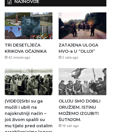
NAJNOVIJE
TRI DESETLJEĆA
ZATAJENA ULOGA
KRIKOVA OČAJNIKA
HVO-a U “OLUJI”
42 minute ago
2 sata ago
(VIDEO)Srbi su ga
OLUJU SMO DOBILI
mučili i ubili na
ORUŽJEM. ISTINU
najokrutniji način –
MOŽEMO IZGUBITI
još živom spalili su
ŠUTNJOM.
mu tijelo pred ostalim
19 sati ago
zarobljenicima logora