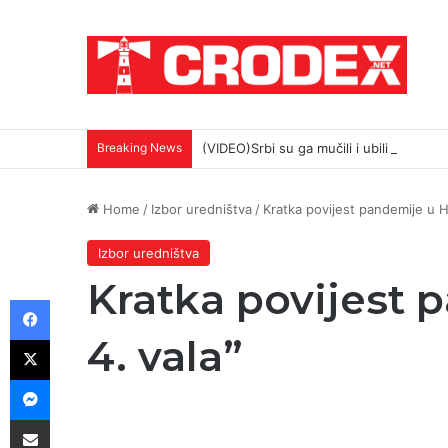
Breaking News
(VIDEO)Srbi su ga mučili i ubili na najokr
Home
/
Izbor uredništva
/
Kratka povijest pandemije u Hr
Izbor uredništva
Kratka povijest 
Facebook
X
4. vala”
Messenger
Podijeli putem E-maila