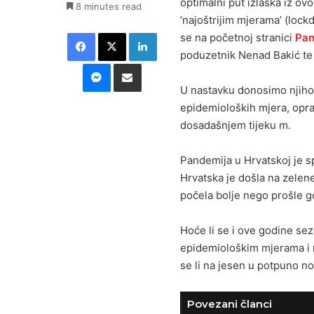
optimalni put izlaska iz o
8 minutes read
‘najoštrijim mjerama’ (lock
Facebook
X
LinkedIn
se na početnoj stranici
Pan
poduzetnik Nenad Bakić te
Messenger
Podijeli putem E-maila
U nastavku donosimo njihov
epidemioloških mjera, opr
dosadašnjem tijeku m.
Pandemija u Hrvatskoj je s
Hrvatska je došla na zelene 
počela bolje nego prošle g
Hoće li se i ove godine se
epidemiološkim mjerama i 
se li na jesen u potpuno n
Povezani članci