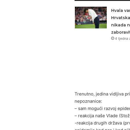
Hvala va
Hrvatsk
nikada 
zaboravit
4 tjedna 
Trenutno, jedina vidljiva prij
nepoznanice:
– sam mogući razvoj epide
– reakcija naše Vlade (Sto
-reakcija drugih država (pr