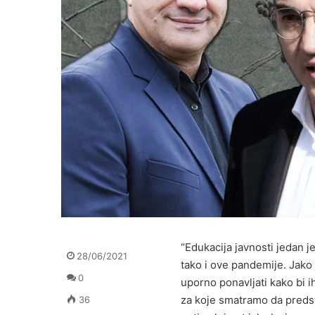
“Edukacija javnosti jedan j
28/06/2021
tako i ove pandemije. Jako 
0
uporno ponavljati kako bi i
za koje smatramo da predst
36