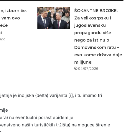
m, izborniče.
ŠOKANTNE BROJKE:
a vam ovo
Za velikosrpsku i
neće
jugoslavensku
i.
propagandu više
ago
nego za istinu o
Domovinskom ratu –
evo kome država daje
milijune!
04/07/2026
etnja je indijska (delta) varijanta [i], i tu imamo tri
mije
žera) na eventualni porast epidemije
venstveno naših turističkih tržišta) na moguće širenje