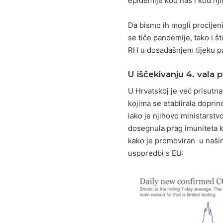
epidemije kod nas i kod nji
Da bismo ih mogli procijeni
se tiče pandemije, tako i 
RH u dosadašnjem tijeku p
U iščekivanju 4. vala
U Hrvatskoj je već prisutna
kojima se etablirala doprino
iako je njihovo ministarstvo
dosegnula prag imuniteta kr
kako je promoviran u našim 
usporedbi s EU: