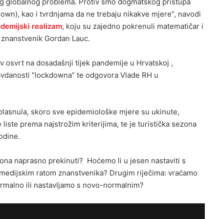
vog globalnog problema. Protiv smo dogmatskog pristupa
down), kao i tvrdnjama da ne trebaju nikakve mjere”, navodi
demijski realizam
, koju su zajedno pokrenuli matematičar i
 znanstvenik Gordan Lauc.
 osvrt na dosadašnji tijek pandemije u Hrvatskoj ,
avdanosti ”lockdowna” te odgovora Vlade RH u
plasnula, skoro sve epidemiološke mjere su ukinute,
liste prema najstrožim kriterijima, te je turistička sezona
odine.
zona naprasno prekinuti? Hoćemo li u jesen nastaviti s
medijskim ratom znanstvenika? Drugim riječima: vraćamo
ormalno ili nastavljamo s novo-normalnim?