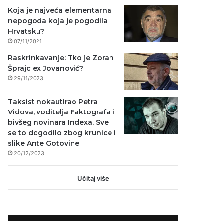
Koja je najveća elementarna
nepogoda koja je pogodila
Hrvatsku?
07/11/2021
Raskrinkavanje: Tko je Zoran
Šprajc ex Jovanović?
29/11/2023
Taksist nokautirao Petra
Vidova, voditelja Faktografa i
bivšeg novinara Indexa. Sve
se to dogodilo zbog krunice i
slike Ante Gotovine
20/12/2023
Učitaj više