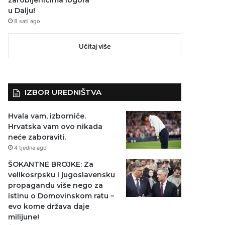
u Dalju!
8 sati ago
Učitaj više
IZBOR UREDNIŠTVA
Hvala vam, izborniče.
Hrvatska vam ovo nikada
neće zaboraviti.
4 tjedna ago
ŠOKANTNE BROJKE: Za
velikosrpsku i jugoslavensku
propagandu više nego za
istinu o Domovinskom ratu –
evo kome država daje
milijune!