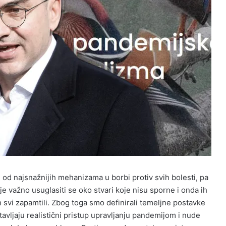
e od najsnažnijih mehanizama u borbi protiv svih bolesti, pa
je važno usuglasiti se oko stvari koje nisu sporne i onda ih
h svi zapamtili. Zbog toga smo definirali temeljne postavke
avljaju realistični pristup upravljanju pandemijom i nude