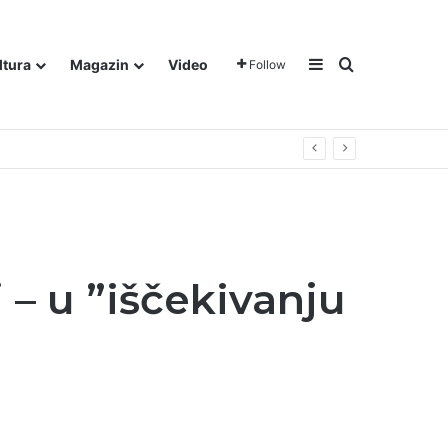
Sidebar
Traži
ltura
Magazin
Video
Follow
gora u Dalju!
 – u ”iščekivanju