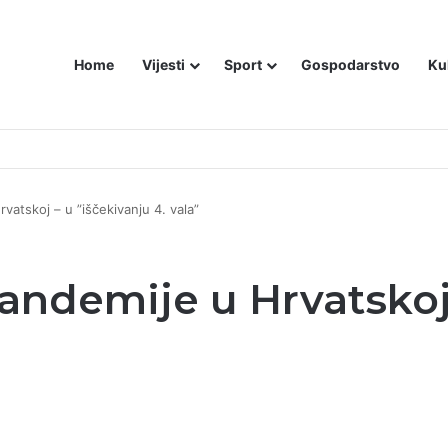
Home
Vijesti
Sport
Gospodarstvo
Ku
utniji način – još živom spalili su mu tijelo pred ostalim zarobljenicima lo
vatskoj – u ”iščekivanju 4. vala”
pandemije u Hrvatskoj