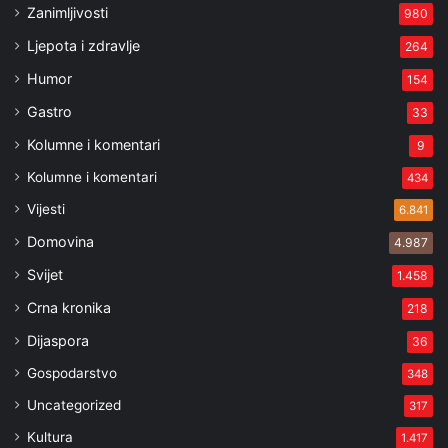
Zanimljivosti
980
Ljepota i zdravlje
264
Humor
154
Gastro
33
Kolumne i komentari
9
Kolumne i komentari
434
Vijesti
6.841
Domovina
4.987
Svijet
1.458
Crna kronika
218
Dijaspora
36
Gospodarstvo
348
Uncategorized
317
Kultura
1.417