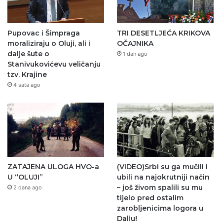
Pupovac i Šimpraga
TRI DESETLJEĆA KRIKOVA
moraliziraju o Oluji, ali i
OČAJNIKA
dalje šute o
1 dan ago
Stanivukovićevu veličanju
tzv. Krajine
4 sata ago
ZATAJENA ULOGA HVO-a
(VIDEO)Srbi su ga mučili i
U “OLUJI”
ubili na najokrutniji način
– još živom spalili su mu
2 dana ago
tijelo pred ostalim
zarobljenicima logora u
Dalju!