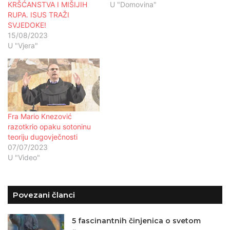
KRŠĆANSTVA I MIŠIJIH
U "Domovina"
RUPA. ISUS TRAŽI
SVJEDOKE!
15/08/2023
U "Vjera"
Fra Mario Knezović
razotkrio opaku sotoninu
teoriju dugovječnosti
07/07/2023
U "Video"
Povezani članci
5 fascinantnih činjenica o svetom