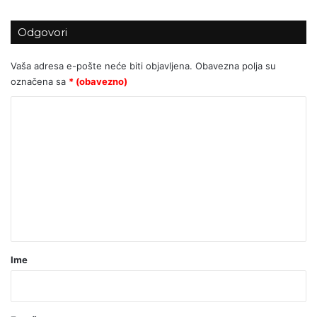
Odgovori
Vaša adresa e-pošte neće biti objavljena.
Obavezna polja su
označena sa
* (obavezno)
K
o
m
e
n
t
a
r
Ime
*
(