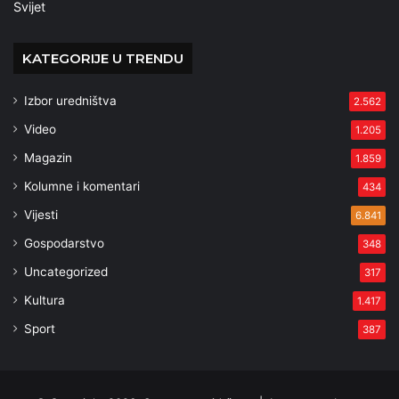
Svijet
KATEGORIJE U TRENDU
Izbor uredništva
2.562
Video
1.205
Magazin
1.859
Kolumne i komentari
434
Vijesti
6.841
Gospodarstvo
348
Uncategorized
317
Kultura
1.417
Sport
387