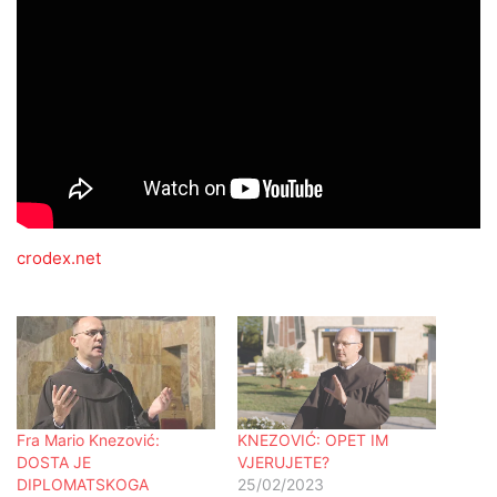
crodex.net
Fra Mario Knezović:
KNEZOVIĆ: OPET IM
DOSTA JE
VJERUJETE?
DIPLOMATSKOGA
25/02/2023