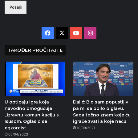
Pošalji
Facebook
X
YouTube
Instagram
TAKOĐER PROČITAJTE
U opticaju igra koja
Dalić: Bio sam popustljiv
navodno omogućuje
pa mi se obilo o glavu.
„izravnu komunikaciju s
Sada točno znam koje ću
Isusom. Oglasio se i
igrače zvati a koje neću
egzorcist…
10/09/2021
06/04/2023