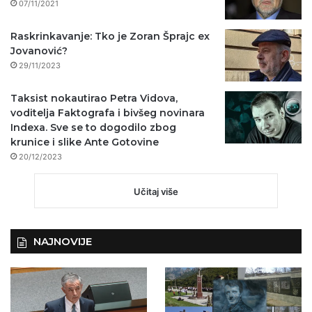
07/11/2021
Raskrinkavanje: Tko je Zoran Šprajc ex
Jovanović?
29/11/2023
Taksist nokautirao Petra Vidova,
voditelja Faktografa i bivšeg novinara
Indexa. Sve se to dogodilo zbog
krunice i slike Ante Gotovine
20/12/2023
Učitaj više
NAJNOVIJE