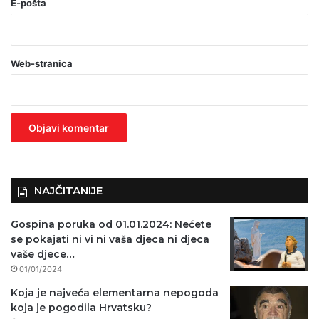
o
E-pošta
b
a
Web-stranica
v
e
z
n
o
)
NAJČITANIJE
Gospina poruka od 01.01.2024: Nećete
se pokajati ni vi ni vaša djeca ni djeca
vaše djece…
01/01/2024
Koja je najveća elementarna nepogoda
koja je pogodila Hrvatsku?