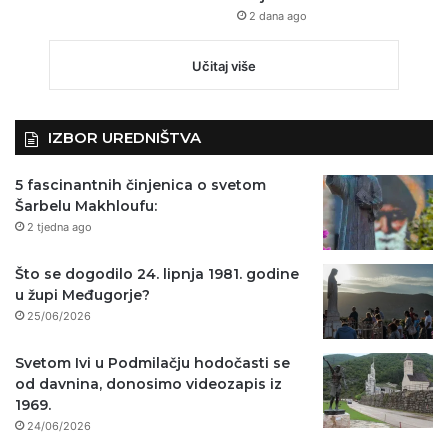
2 dana ago
Učitaj više
IZBOR UREDNIŠTVA
5 fascinantnih činjenica o svetom
Šarbelu Makhloufu:
2 tjedna ago
Što se dogodilo 24. lipnja 1981. godine
u župi Međugorje?
25/06/2026
Svetom Ivi u Podmilačju hodočasti se
od davnina, donosimo videozapis iz
1969.
24/06/2026