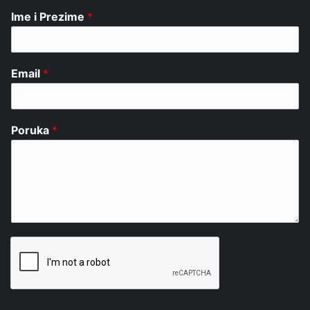
Ime i Prezime
*
Email
*
Poruka
*