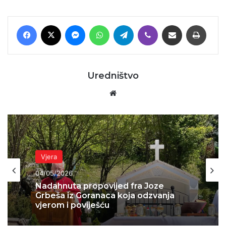
Facebook
X
Messenger
WhatsApp
Telegram
Viber
Podijeli putem E-maila
Printaj
Uredništvo
Website
Vjera
04/05/2026
Nadahnuta propovijed fra Joze
Grbeša iz Goranaca koja odzvanja
vjerom i poviješću