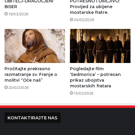
OBITELJ-DRAGOCJENI
POTRESNO I DIRLJIVO:
BISER
Provijed za ubijene
mostarske fratre.
19/03/2026
24/02/2026
Pročitajte prekrasno
Pogledajte film
razmatranje sv. Franje o
‘Sedmorica’ – potresan
molitvi “Oče naš”
prikaz ubojstva
mostarskih fratara
20/02/2026
15/02/2026
KONTAKTIRAJTE NAS