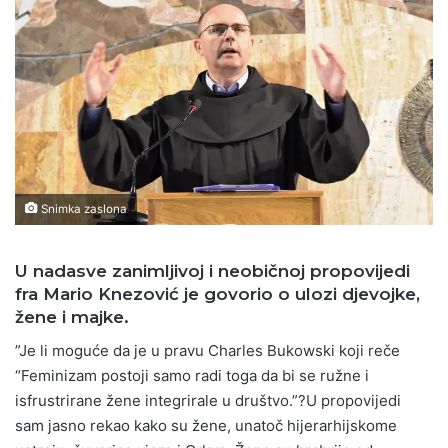
Snimka zaslona
U nadasve zanimljivoj i neobičnoj propovijedi
fra Mario Knezović je govorio o ulozi djevojke,
žene i majke.
”Je li moguće da je u pravu Charles Bukowski koji reče
“Feminizam postoji samo radi toga da bi se ružne i
isfrustrirane žene integrirale u društvo.”?U propovijedi
sam jasno rekao kako su žene, unatoč hijerarhijskome