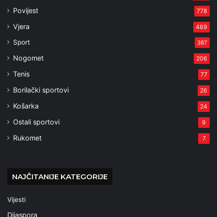
Povijest
778
Vjera
489
Sport
387
Nogomet
206
Tenis
77
Borilački sportovi
26
Košarka
24
Ostali sportovi
9
Rukomet
7
NAJČITANIJE KATEGORIJE
Vijesti
Dijaspora