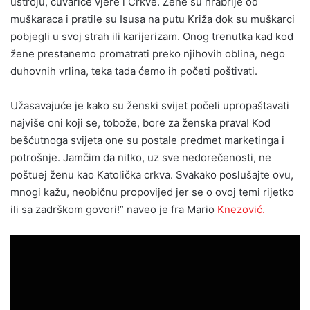
ustroju, čuvarice vjere i Crkve. Žene su hrabrije od
muškaraca i pratile su Isusa na putu Križa dok su muškarci
pobjegli u svoj strah ili karijerizam. Onog trenutka kad kod
žene prestanemo promatrati preko njihovih oblina, nego
duhovnih vrlina, teka tada ćemo ih početi poštivati.
Užasavajuće je kako su ženski svijet počeli upropaštavati
najviše oni koji se, tobože, bore za ženska prava! Kod
bešćutnoga svijeta one su postale predmet marketinga i
potrošnje. Jamčim da nitko, uz sve nedorečenosti, ne
poštuej ženu kao Katolička crkva. Svakako poslušajte ovu,
mnogi kažu, neobičnu propovijed jer se o ovoj temi rijetko
ili sa zadrškom govori!” naveo je fra Mario
Knezović.