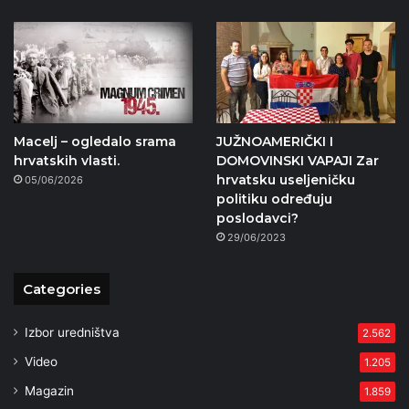
Macelj – ogledalo srama
JUŽNOAMERIČKI I
hrvatskih vlasti.
DOMOVINSKI VAPAJI Zar
hrvatsku useljeničku
05/06/2026
politiku određuju
poslodavci?
29/06/2023
Categories
Izbor uredništva
2.562
Video
1.205
Magazin
1.859