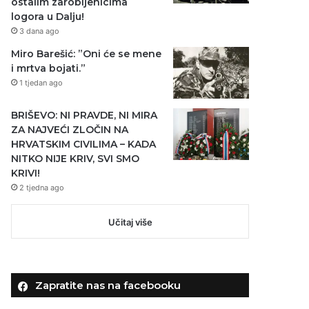
ostalim zarobljenicima
logora u Dalju!
3 dana ago
Miro Barešić: ”Oni će se mene
i mrtva bojati.”
1 tjedan ago
BRIŠEVO: NI PRAVDE, NI MIRA
ZA NAJVEĆI ZLOČIN NA
HRVATSKIM CIVILIMA – KADA
NITKO NIJE KRIV, SVI SMO
KRIVI!
2 tjedna ago
Učitaj više
Zapratite nas na facebooku