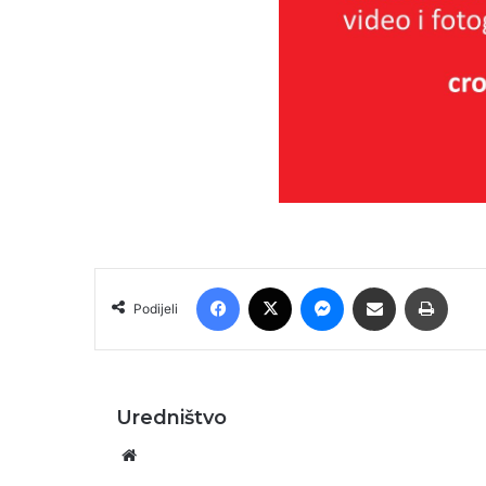
Facebook
X
Messenger
Podijeli putem E-maila
Printa
Podijeli
Uredništvo
Website