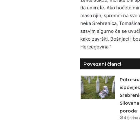
da umirete. Ako hoćete mir,
masa njih, spremni na sve d
neka Srebrenica, Tomašica,
sasvim sigurno će se uvući
kako završiti. Bošnjaci i bo
Hercegovina.”
Povezani članci
Potresna 
ispovijes
Srebreni
Silovan
poroda
4 tjedna 