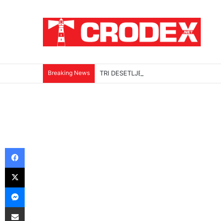
Breaking News
TRI DESETLJEĆA KRIKOVA OČAJNIKA
Facebook
X
Messenger
Podijeli putem E-maila