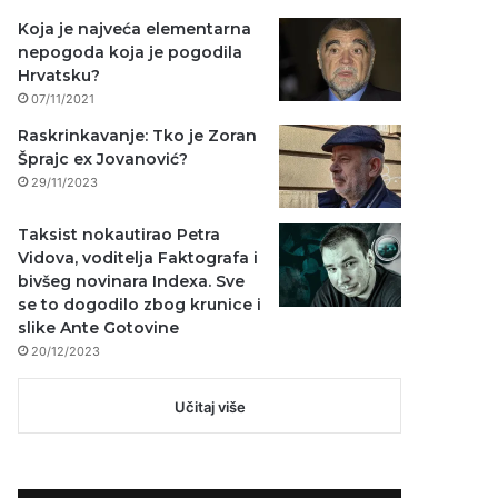
Koja je najveća elementarna
nepogoda koja je pogodila
Hrvatsku?
07/11/2021
Raskrinkavanje: Tko je Zoran
Šprajc ex Jovanović?
29/11/2023
Taksist nokautirao Petra
Vidova, voditelja Faktografa i
bivšeg novinara Indexa. Sve
se to dogodilo zbog krunice i
slike Ante Gotovine
20/12/2023
Učitaj više