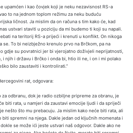
ane upamćen i kao čovjek koji je neku nezavisnost RS-a
čuvao to na jednom toplom režimu za neku buduću
rijska ličnost. Ja mislim da on računa s tim kako će, kad
nas ustvari staviti u poziciju da mi budemo ti koji su napali.
bati na teritorij RS-a prijeći i krenuti u konflikt. On nikoga
a se. To bi neizbježno krenulo prvo na Brčkom, pa na
o gdje su povratnici jer bi vjerojatno doživjeli neprijatnosti,
 i njih i državu i Brčko i onda bi, htio ili ne, i on i mi polako
ško bilo zaustaviti i kontrolirati.”
i Hercegovini rat, odgovara:
 za odbranu, dok je radio ozbiljne pripreme za obranu, je
 biti rata, u namjeri da zaustavi emocije ljudi i da spriječi
o je nešto što mu prebacuju. Ja mislim kako neće biti rata, ali
o biti spremni na njega. Dakle jedan od ključnih momenata i
ja dokle se može ići jeste ustvari naš odgovor. Dakle ako ne
premni za njega. Ako hoćete da živite, morate biti spremni