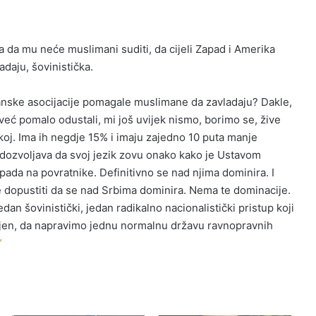
a da mu neće muslimani suditi, da cijeli Zapad i Amerika
aju, šovinistička.
šćanske asocijacije pomagale muslimane da zavladaju? Dakle,
u već pomalo odustali, mi još uvijek nismo, borimo se, žive
koj. Ima ih negdje 15% i imaju zajedno 10 puta manje
 dozvoljava da svoj jezik zovu onako kako je Ustavom
napada na povratnike. Definitivno se nad njima dominira. I
 dopustiti da se nad Srbima dominira. Nema te dominacije.
dan šovinistički, jedan radikalno nacionalistički pristup koji
ljen, da napravimo jednu normalnu državu ravnopravnih
”