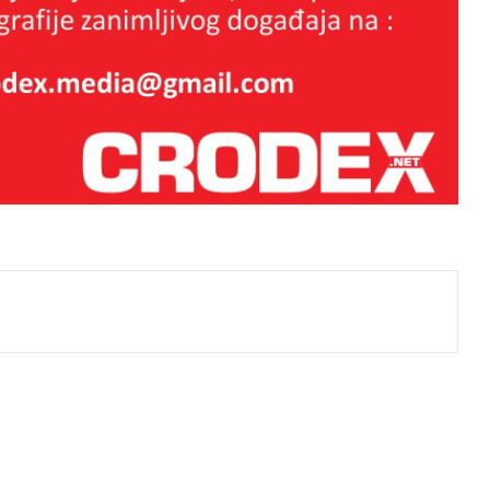
gradonačelnika
OPĆINSKI SUD U ZADRU: IVICA
MARIJAČIĆ OSLOBOĐEN
ODGOVORNOSTI –
RASKRINKANA JOŠ JEDNA
MEDIJSKA PODVALA
Pušten hrvatski kapetan koji je bio
zatvoren u Turskoj! Stigao je u
Hrvatsku
Poginuli viteški anđeli napokon
j
dobili ulicu u svojemu gradu!
(VIDEO) Tko je Vilim Matula – bivši
član Centralnog komiteta Saveza
komunista Hrvatske?
Biskupska konferencija poručila