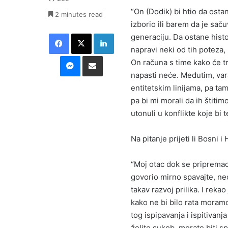
“On (Dodik) bi htio da ost
2 minutes read
izborio ili barem da je sa
Facebook
X
LinkedIn
generaciju. Da ostane histo
napravi neki od tih poteza, 
Messenger
Podijeli putem E-maila
On računa s time kako će tre
napasti neće. Međutim, var
entitetskim linijama, pa tam
pa bi mi morali da ih štitimo,
utonuli u konflikte koje bi te
Na pitanje prijeti li Bosni 
“Moj otac dok se pripremao
govorio mirno spavajte, neće
takav razvoj prilika. I reka
kako ne bi bilo rata moram
tog ispipavanja i ispitivan
želite sukob, morate biti s