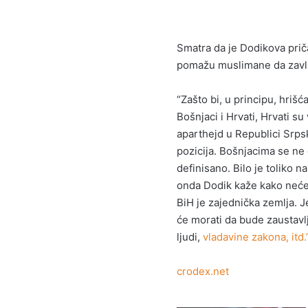
Smatra da je Dodikova prič
pomažu muslimane da zavlad
“Zašto bi, u principu, hri
Bošnjaci i Hrvati, Hrvati s
aparthejd u Republici Srps
pozicija. Bošnjacima se ne
definisano. Bilo je toliko 
onda Dodik kaže kako neće
BiH je zajednička zemlja. Je
će morati da bude zaustav
ljudi,
vladavine zakona, itd.
crodex.net