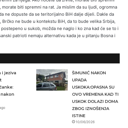
 morate biti spremni na rat. Ja mislim da su ljudi, ogromna
a ne dopuste da se teritorijalno BiH dalje dijeli. Dakle da
 Brčko ne bude u kontekstu BiH, da to bude velika Srbija,
 postepeno u sukob, možda ne naglo i ko zna kad će se to i
sanski patrioti nemaju alternativu kada je u pitanju Bosna i
i jeziva
ŠIMUNIĆ NAKON
t
UPADA
čanke:
USKOKA:OPASNA SU
a nakon
OVO VREMENA KAD TI
USKOK DOLAZI DOMA
ago
ZBOG IZNOŠENJA
ISTINE
10/06/2026