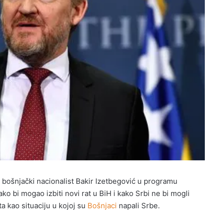
i bošnjački nacionalist Bakir Izetbegović u programu
ko bi mogao izbiti novi rat u BiH i kako Srbi ne bi mogli
ta kao situaciju u kojoj su
Bošnjaci
napali Srbe.