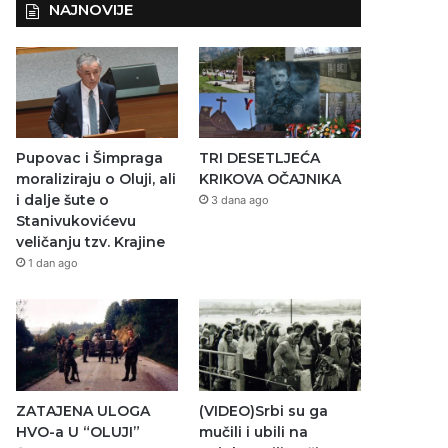
NAJNOVIJE
Pupovac i Šimpraga
TRI DESETLJEĆA
moraliziraju o Oluji, ali
KRIKOVA OČAJNIKA
i dalje šute o
3 dana ago
Stanivukovićevu
veličanju tzv. Krajine
1 dan ago
ZATAJENA ULOGA
(VIDEO)Srbi su ga
HVO-a U “OLUJI”
mučili i ubili na