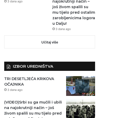
najokrutniji način –
3 dana ago
još živom spalili su
mu tijelo pred ostalim
zarobljenicima logora
u Dalju!
3 dana ago
Učitaj više
IZBOR UREDNIŠTVA
TRI DESETLJEĆA KRIKOVA
OČAJNIKA
3 dana ago
(VIDEO)Srbi su ga mučili i ubili
na najokrutniji način – još
živom spalili su mu tijelo pred