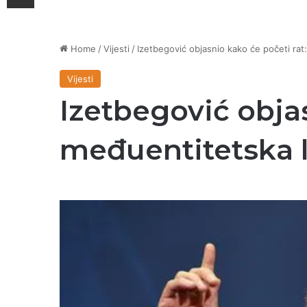
Home
/
Vijesti
/
Izetbegović objasnio kako će početi rat
Vijesti
Izetbegović objas
međuentitetska l