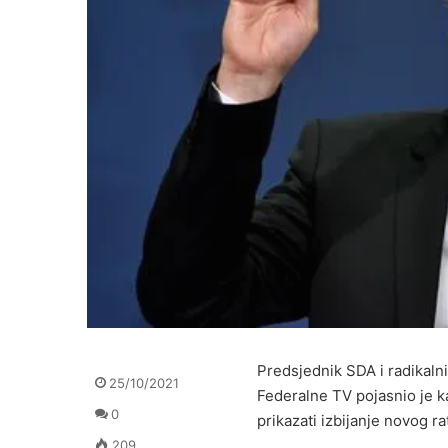
Predsjednik SDA i radikaln
25/10/2021
Federalne TV pojasnio je ka
0
prikazati izbijanje novog ra
209