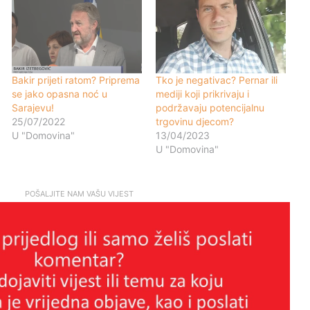
Bakir prijeti ratom? Priprema
Tko je negativac? Pernar ili
se jako opasna noć u
mediji koji prikrivaju i
Sarajevu!
podržavaju potencijalnu
25/07/2022
trgovinu djecom?
U "Domovina"
13/04/2023
U "Domovina"
POŠALJITE NAM VAŠU VIJEST
MOSTAR: Zapaljen automobil