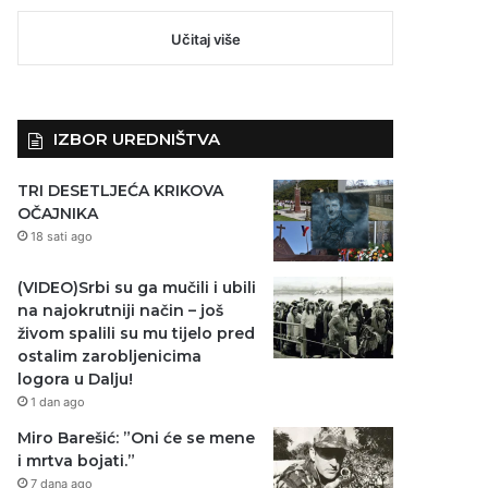
Učitaj više
IZBOR UREDNIŠTVA
TRI DESETLJEĆA KRIKOVA
OČAJNIKA
18 sati ago
(VIDEO)Srbi su ga mučili i ubili
na najokrutniji način – još
živom spalili su mu tijelo pred
ostalim zarobljenicima
logora u Dalju!
1 dan ago
Miro Barešić: ”Oni će se mene
i mrtva bojati.”
7 dana ago