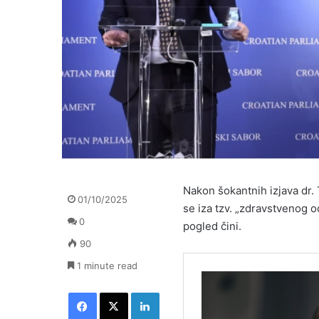
Nakon šokantnih izjava dr. 
01/10/2025
se iza tzv. „zdravstvenog 
0
pogled čini.
90
1 minute read
Facebook
X
LinkedIn