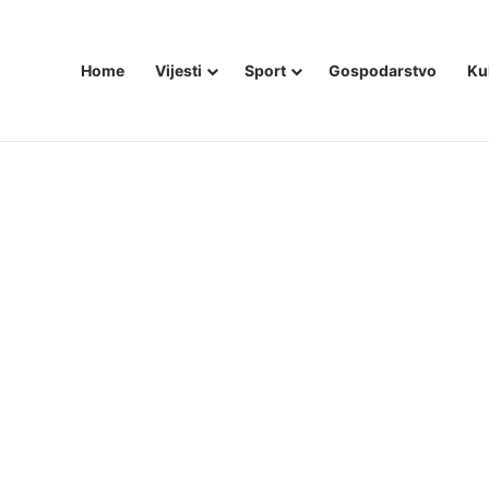
Home
Vijesti
Sport
Gospodarstvo
Ku
utniji način – još živom spalili su mu tijelo pred ostalim zarobljenicima lo