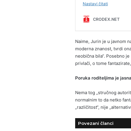
Naime, Jurin je u javnom na
moderna znanost, tvrdi ona
neobična bila“. Posebno je 
privlači, o tome fantazirat
Poruka roditeljima je jasn
Nema tog „stručnog autorite
normalnim to da netko fanta
„različitost“, nije „alternat
Povezani članci