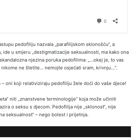
stupu pedofiliju nazvala „parafilijskom sklonošću“, a
, ide u smjeru „destigmatizacije seksualnosti, ma kako ona
skandalozna njezina poruka pedofilima: „…okej je, to vas
e, nikome ne štetite… nemojte osjećati sram, krivnju…“.
a
– oni koji relativiziraju pedofiliju žele doći do vaše djece!
ta“ niti „znanstvene terminologije“ koja može učiniti
zira o seksu s djecom. Pedofilija nije „sklonost“, nije
ivna seksualnost“ – nego bolest i prijetnja.