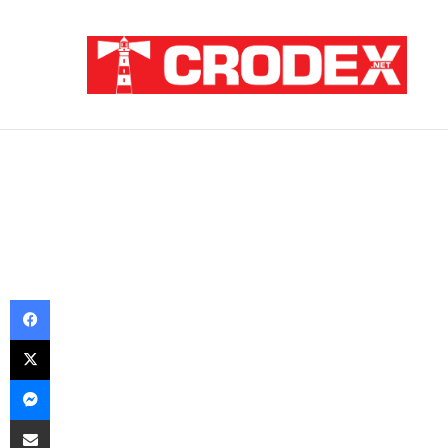
Breaking News
(VIDEO)Srbi su ga mučili i ubili na najokr
Facebook
X
Messenger
Podijeli putem E-maila