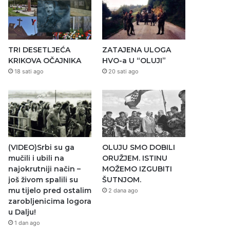
TRI DESETLJEĆA
ZATAJENA ULOGA
KRIKOVA OČAJNIKA
HVO-a U “OLUJI”
18 sati ago
20 sati ago
(VIDEO)Srbi su ga
OLUJU SMO DOBILI
mučili i ubili na
ORUŽJEM. ISTINU
najokrutniji način –
MOŽEMO IZGUBITI
još živom spalili su
ŠUTNJOM.
mu tijelo pred ostalim
2 dana ago
zarobljenicima logora
u Dalju!
1 dan ago