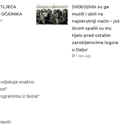
ETLJEĆA
(VIDEO)Srbi su ga
 OČAJNIKA
mučili i ubili na
go
najokrutniji način – još
živom spalili su mu
tijelo pred ostalim
zarobljenicima logora
u Dalju!
1 dan ago
 odjekuje snažno:
ce!“
rogramima iz škola!“
aviti: