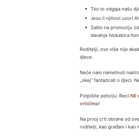
Tko to odgaja našu dj
Jesu li njihovi uzori A
Zašto na promociju zd
davanje blokatora hor
Roditelji, ovo više nije ak
djece.
Neće nam nametnuti nastra
„okej“ fantazirati o djeci. 
Potpišite peticiju:
Reci NE r
vrtićima!
Na prvoj crti obrane od ov
roditelji, kao građani i kao 