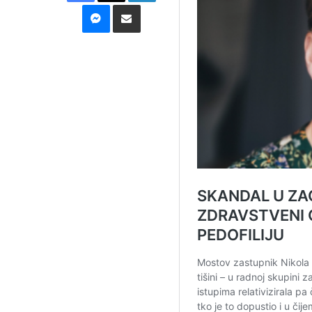
Messenger
Podijeli putem E-maila