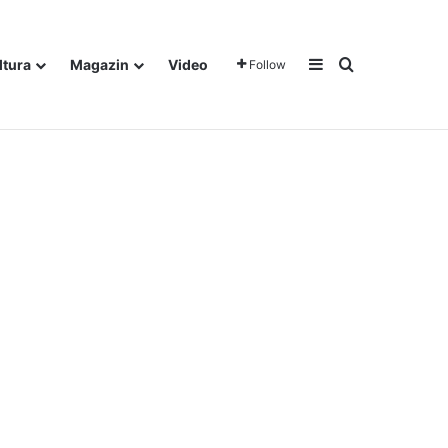
Sidebar
Traži
ltura
Magazin
Video
Follow
gora u Dalju!