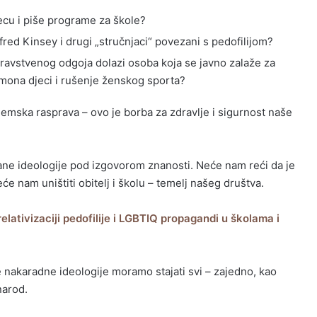
ecu i piše programe za škole?
lfred Kinsey i drugi „stručnjaci“ povezani s pedofilijom?
ravstvenog odgoja dolazi osoba koja se javno zalaže za
mona djeci i rušenje ženskog sporta?
ademska rasprava – ovo je borba za zdravlje i sigurnost naše
ne ideologije pod izgovorom znanosti. Neće nam reći da je
Neće nam uništiti obitelj i školu – temelj našeg društva.
elativizaciji pedofilije i LGBTIQ propagandi u školama i
e nakaradne ideologije moramo stajati svi – zajedno, kao
narod.