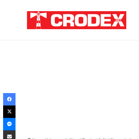
Breaking News
TRI DESETLJEĆA KRIKOVA OČAJNIKA
Facebook
X
Messenger
Podijeli putem E-maila