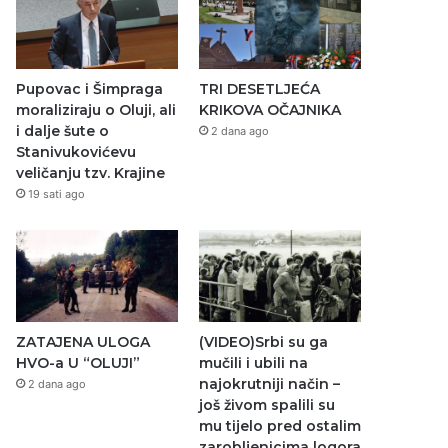
Pupovac i Šimpraga
TRI DESETLJEĆA
moraliziraju o Oluji, ali
KRIKOVA OČAJNIKA
i dalje šute o
2 dana ago
Stanivukovićevu
veličanju tzv. Krajine
19 sati ago
ZATAJENA ULOGA
(VIDEO)Srbi su ga
HVO-a U “OLUJI”
mučili i ubili na
najokrutniji način –
2 dana ago
još živom spalili su
mu tijelo pred ostalim
zarobljenicima logora