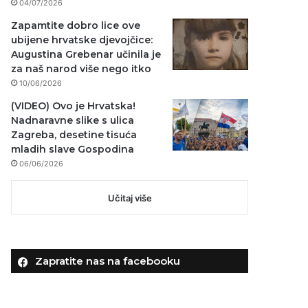
04/07/2026
Zapamtite dobro lice ove
ubijene hrvatske djevojčice:
Augustina Grebenar učinila je
za naš narod više nego itko
10/06/2026
(VIDEO) Ovo je Hrvatska!
Nadnaravne slike s ulica
Zagreba, desetine tisuća
mladih slave Gospodina
06/06/2026
Učitaj više
Zapratite nas na facebooku