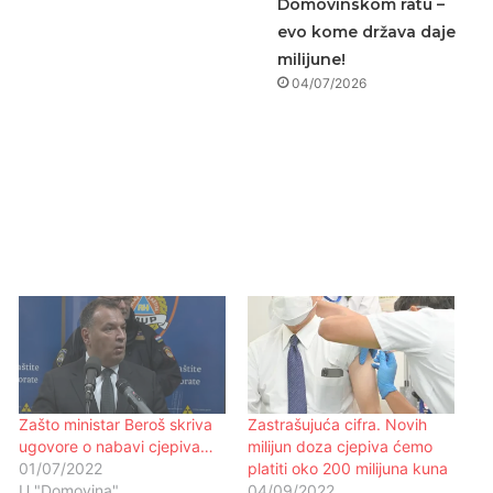
Domovinskom ratu –
evo kome država daje
milijune!
04/07/2026
Zašto ministar Beroš skriva
Zastrašujuća cifra. Novih
ugovore o nabavi cjepiva…
milijun doza cjepiva ćemo
01/07/2022
platiti oko 200 milijuna kuna
U "Domovina"
04/09/2022