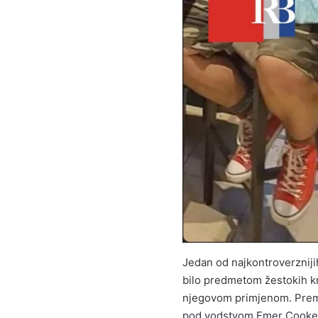
Jedan od najkontroverzniji
bilo predmetom žestokih kr
njegovom primjenom. Prema
pod vodstvom Emer Cooke n