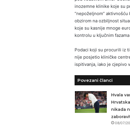
inozemne klinike koje su pr
“nepoželjnom” aktivnošću k
obzirom na ozbiljnost situa
koje su kasnije mnoge euro
kontrolu u ključnim fazama k
Podaci koji su procurili iz 
nije posjetio kliničke centre
ispitivanja, iako je cjepiv
Povezani članci
Hvala va
Hrvatsk
nikada 
zaboravit
08/07/2