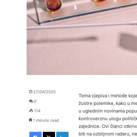
27/04/2025
Tema cjepiva i metode koje
0
žustre polemike, kako u me
u uglednim novinama pop
114
kontroverznu ulogu političk
1 minute read
zajednice. Ovi članci otkri
Facebook
X
LinkedIn
biti na ozbiljnom radaru, n