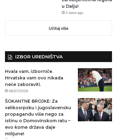
u Dalju!
2 dana ago
Učitaj više
IZBOR UREDNIŠTVA
Hvala vam, izborniče.
Hrvatska vam ovo nikada
neće zaboraviti.
08/07/2026
ŠOKANTNE BROJKE: Za
velikosrpsku i jugoslavensku
propagandu više nego za
istinu o Domovinskom ratu –
evo kome država daje
milijune!