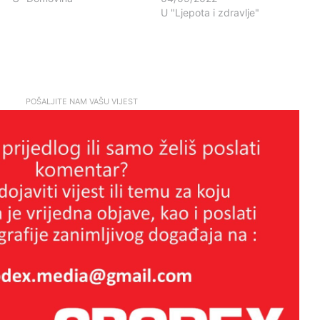
U "Ljepota i zdravlje"
POŠALJITE NAM VAŠU VIJEST
DAN ŽELJKOVE I DENISOVE
ARMIJE – IZMIŠLJENA
OBLJETNICA IZMIŠLJENE
POVIJESTI