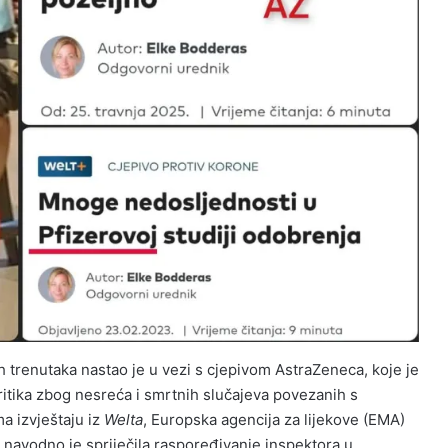
h trenutaka nastao je u vezi s cjepivom AstraZeneca, koje je
itika zbog nesreća i smrtnih slučajeva povezanih s
 izvještaju iz
Welta
, Europska agencija za lijekove (EMA)
avodno je spriječila raspoređivanje inspektora u