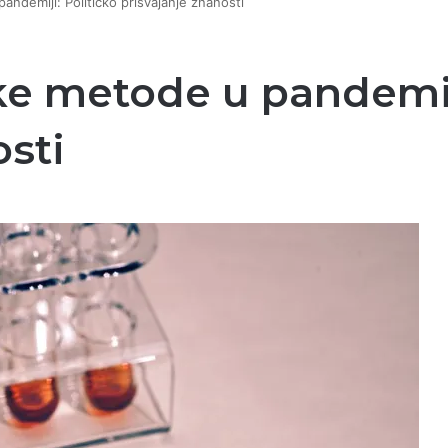
pandemiji: Političko prisvajanje znanosti
čke metode u pandemij
osti