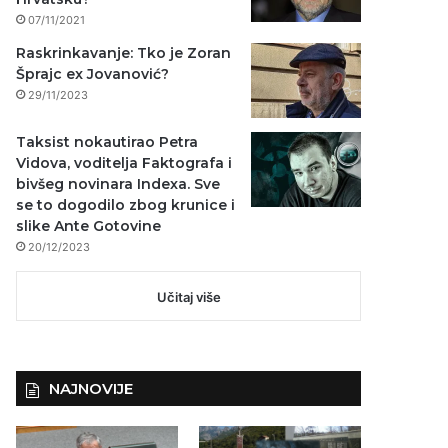
07/11/2021
Raskrinkavanje: Tko je Zoran
Šprajc ex Jovanović?
29/11/2023
Taksist nokautirao Petra
Vidova, voditelja Faktografa i
bivšeg novinara Indexa. Sve
se to dogodilo zbog krunice i
slike Ante Gotovine
20/12/2023
Učitaj više
NAJNOVIJE