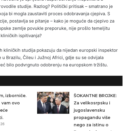
ovodile studije. Razlog? Politički pritisak – smatrano je
oja bi mogla zaustaviti proces odobravanja cjepiva. S
cije, postavlja se pitanje – kako je moguće da cjepivo za
pske zemlje povukle preporuke, nije prošlo temeljitu
liničkih ispitivanja?
tih kliničkih studija pokazuju da nijedan europski inspektor
 u Brazilu, Čileu i Južnoj Africi, gdje su se odvijala
o već bilo podvrgnuto odobrenju na europskom tržištu.
m, izborniče.
ŠOKANTNE BROJKE:
a vam ovo
Za velikosrpsku i
neće
jugoslavensku
i.
propagandu više
026
nego za istinu o