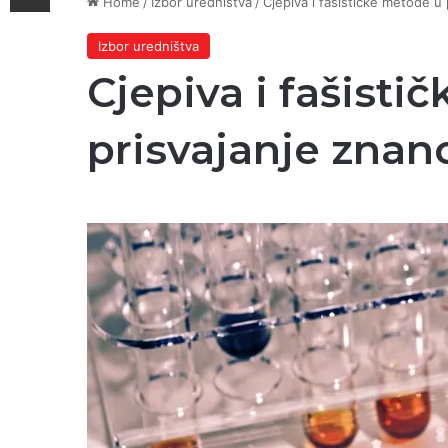
Home
/
Izbor uredništva
/
Cjepiva i fašističke metode u 
Izbor uredništva
Cjepiva i fašisti
prisvajanje znan