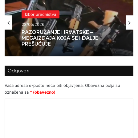
Izbor uredništva
23/05/2026
RAZORUŽANJE HRVATSKE –
Izbor uredništva
MEGAIZDAJA KOJA SE I DALJE
21/05/2026
PREŠUĆUJE
Odgovori
Preminula je heroina Julienne Bušić
Vaša adresa e-pošte neće biti objavljena.
Obavezna polja su
označena sa
* (obavezno)
K
o
m
e