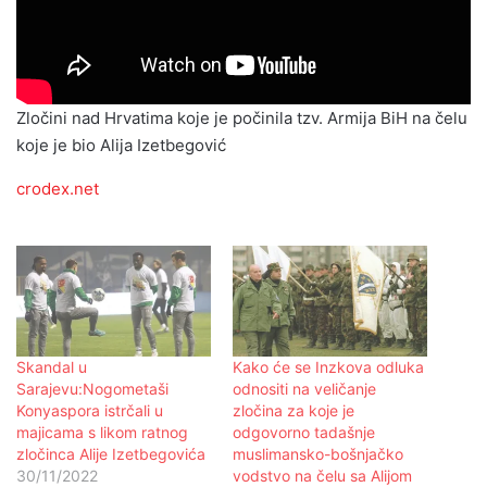
Zločini nad Hrvatima koje je počinila tzv. Armija BiH na čelu
koje je bio Alija Izetbegović
crodex.net
Skandal u
Kako će se Inzkova odluka
Sarajevu:Nogometaši
odnositi na veličanje
Konyaspora istrčali u
zločina za koje je
majicama s likom ratnog
odgovorno tadašnje
zločinca Alije Izetbegovića
muslimansko-bošnjačko
30/11/2022
vodstvo na čelu sa Alijom