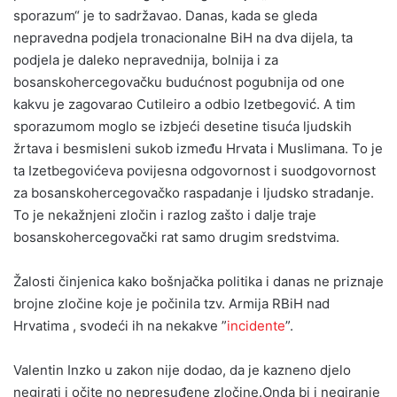
sporazum“ je to sadržavao. Danas, kada se gleda
nepravedna podjela tronacionalne BiH na dva dijela, ta
podjela je daleko nepravednija, bolnija i za
bosanskohercegovačku budućnost pogubnija od one
kakvu je zagovarao Cutileiro a odbio Izetbegović. A tim
sporazumom moglo se izbjeći desetine tisuća ljudskih
žrtava i besmisleni sukob između Hrvata i Muslimana. To je
ta Izetbegovićeva povijesna odgovornost i suodgovornost
za bosanskohercegovačko raspadanje i ljudsko stradanje.
To je nekažnjeni zločin i razlog zašto i dalje traje
bosanskohercegovački rat samo drugim sredstvima.
Žalosti činjenica kako bošnjačka politika i danas ne priznaje
brojne zločine koje je počinila tzv. Armija RBiH nad
Hrvatima , svodeći ih na nekakve ”
incidente
”.
Valentin Inzko u zakon nije dodao, da je kazneno djelo
negirati i očite no nepresuđene zločine.Onda bi i negiranje