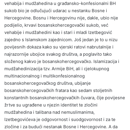
vehabija i mudžahedina u građansko-konfesionalni BH
sukob bio je odlučujući udarac u nestanku Bosne i
Hercegovine. Bosnu i Hercegovinu nije, dakle, ubio nije
podijelio, krvavi bosanskohercegovački sukob, već
vehabije i mudžahedini kao i stari i mladi Izetbegović
zajedno s Islamskom zajednicom. Još jedan je to u nizu
povijesnih dokaza kako su vjerski ratovi nabrutalnije i
najrazornije ubojice svakog društva, a poglavito tako
složenog kakvo je bosanskohercegovačko. Islamizacija i
mudžahedinizacija tzv. Armije BiH, ali i cjelokupnog
multinacionalnog i multikonfesionalnog
bosanskohercegovačkog društva, ubijanje
bosanskohercegovačkih fratara kao sedam stoljetnih
konstantnih bosanskohercegovačkih čuvara, čije povijesne
žrtve su ugrađene u njezin identitet te zločini
mudžahedina i talibana nad nemuslimanima,
Izetbegovićeva je odgovornost i suodgovornost i za te
zločine i za budući nestanak Bosne i Hercegovine. A da