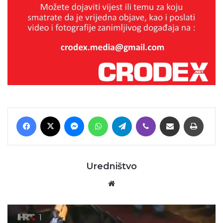
Facebook
X
Messenger
WhatsApp
Telegram
Viber
Podijeli putem E-maila
Printaj
Uredništvo
Website