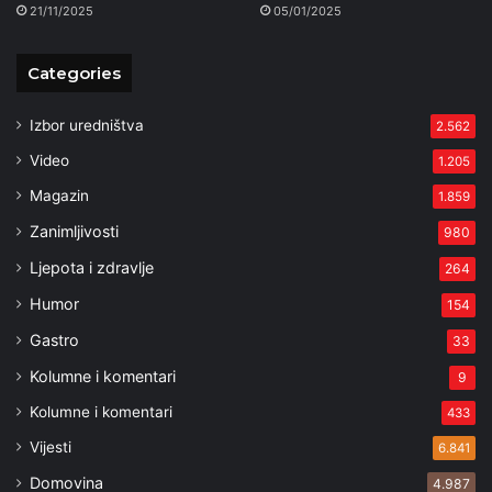
21/11/2025
05/01/2025
Categories
Izbor uredništva
2.562
Video
1.205
Magazin
1.859
Zanimljivosti
980
Ljepota i zdravlje
264
Humor
154
Gastro
33
Kolumne i komentari
9
Kolumne i komentari
433
Vijesti
6.841
Domovina
4.987