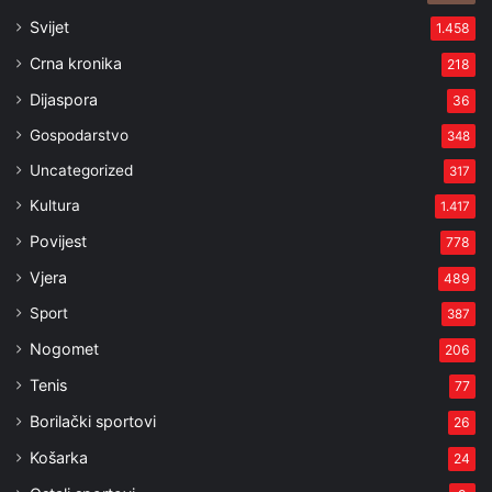
Svijet
1.458
Crna kronika
218
Dijaspora
36
Gospodarstvo
348
Uncategorized
317
Kultura
1.417
Povijest
778
Vjera
489
Sport
387
Nogomet
206
Tenis
77
Borilački sportovi
26
Košarka
24