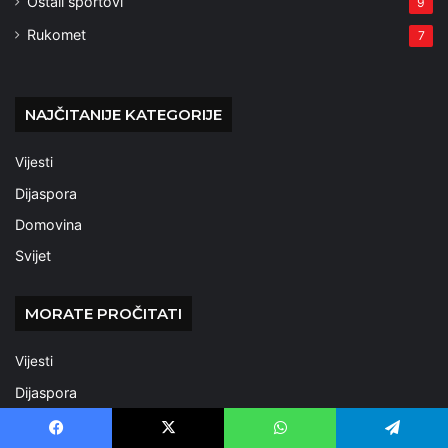
Ostali sportovi
9
Rukomet
7
NAJČITANIJE KATEGORIJE
Vijesti
Dijaspora
Domovina
Svijet
MORATE PROČITATI
Vijesti
Dijaspora
Domovina
Facebook
X
WhatsApp
Telegram