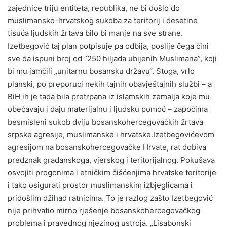
zajednice triju entiteta, republika, ne bi došlo do
muslimansko-hrvatskog sukoba za teritorij i desetine
tisuća ljudskih žrtava bilo bi manje na sve strane.
Izetbegović taj plan potpisuje pa odbija, poslije čega čini
sve da ispuni broj od ”250 hiljada ubijenih Muslimana”, koji
bi mu jamčili „unitarnu bosansku državu“. Stoga, vrlo
planski, po preporuci nekih tajnih obavještajnih službi – a
BiH ih je tada bila pretrpana iz islamskih zemalja koje mu
obećavaju i daju materijalnu i ljudsku pomoć – započima
besmisleni sukob dviju bosanskohercegovačkih žrtava
srpske agresije, muslimanske i hrvatske.Izetbegovićevom
agresijom na bosanskohercegovačke Hrvate, rat dobiva
predznak građanskoga, vjerskog i teritorijalnog. Pokušava
osvojiti progonima i etničkim čišćenjima hrvatske teritorije
i tako osigurati prostor muslimanskim izbjeglicama i
pridošlim džihad ratnicima. To je razlog zašto Izetbegović
nije prihvatio mirno rješenje bosanskohercegovačkog
problema i pravednog njezinog ustroja. „Lisabonski