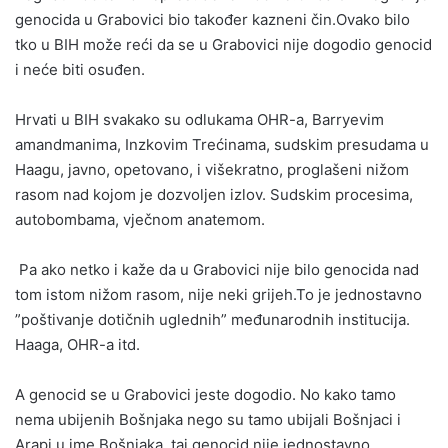
genocida u Grabovici bio također kazneni čin.Ovako bilo
tko u BIH može reći da se u Grabovici nije dogodio genocid
i neće biti osuđen.
Hrvati u BIH svakako su odlukama OHR-a, Barryevim
amandmanima, Inzkovim Trećinama, sudskim presudama u
Haagu, javno, opetovano, i višekratno, proglašeni nižom
rasom nad kojom je dozvoljen izlov. Sudskim procesima,
autobombama, vječnom anatemom.
Pa ako netko i kaže da u Grabovici nije bilo genocida nad
tom istom nižom rasom, nije neki grijeh.To je jednostavno
”poštivanje dotičnih uglednih” međunarodnih institucija.
Haaga, OHR-a itd.
A genocid se u Grabovici jeste dogodio. No kako tamo
nema ubijenih Bošnjaka nego su tamo ubijali Bošnjaci i
Arapi u ime Bošnjaka, taj genocid nije jednostavno