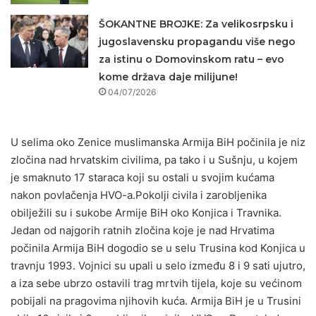
ŠOKANTNE BROJKE: Za velikosrpsku i
jugoslavensku propagandu više nego
za istinu o Domovinskom ratu – evo
kome država daje milijune!
04/07/2026
U selima oko Zenice muslimanska Armija BiH počinila je niz
zločina nad hrvatskim civilima, pa tako i u Sušnju, u kojem
je smaknuto 17 staraca koji su ostali u svojim kućama
nakon povlačenja HVO-a.Pokolji civila i zarobljenika
obilježili su i sukobe Armije BiH oko Konjica i Travnika.
Jedan od najgorih ratnih zločina koje je nad Hrvatima
počinila Armija BiH dogodio se u selu Trusina kod Konjica u
travnju 1993. Vojnici su upali u selo između 8 i 9 sati ujutro,
a iza sebe ubrzo ostavili trag mrtvih tijela, koje su većinom
pobijali na pragovima njihovih kuća. Armija BiH je u Trusini