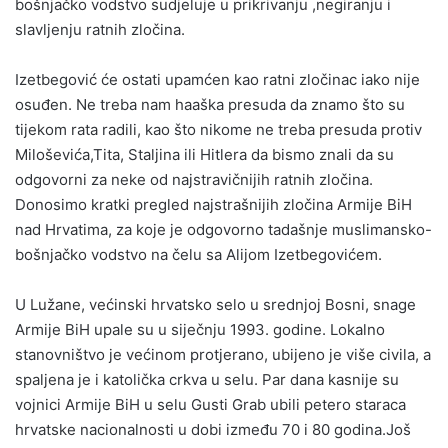
bošnjačko vodstvo sudjeluje u prikrivanju ,negiranju i
slavljenju ratnih zločina.
Izetbegović će ostati upamćen kao ratni zločinac iako nije
osuđen. Ne treba nam haaška presuda da znamo što su
tijekom rata radili, kao što nikome ne treba presuda protiv
Miloševića,Tita, Staljina ili Hitlera da bismo znali da su
odgovorni za neke od najstravičnijih ratnih zločina.
Donosimo kratki pregled najstrašnijih zločina Armije BiH
nad Hrvatima, za koje je odgovorno tadašnje muslimansko-
bošnjačko vodstvo na čelu sa Alijom Izetbegovićem.
U Lužane, većinski hrvatsko selo u srednjoj Bosni, snage
Armije BiH upale su u siječnju 1993. godine. Lokalno
stanovništvo je većinom protjerano, ubijeno je više civila, a
spaljena je i katolička crkva u selu. Par dana kasnije su
vojnici Armije BiH u selu Gusti Grab ubili petero staraca
hrvatske nacionalnosti u dobi između 70 i 80 godina.Još