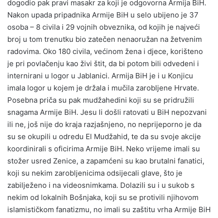
dogodio pak pravi masakr za koji je odgovorna Armija BiH.
Nakon upada pripadnika Armije BiH u selo ubijeno je 37
osoba – 8 civila i 29 vojnih obveznika, od kojih je najveći
broj u tom trenutku bio zatečen nenaoružan na žetvenim
radovima. Oko 180 civila, većinom žena i djece, korišteno
je pri povlačenju kao živi štit, da bi potom bili odvedeni i
internirani u logor u Jablanici. Armija BiH je i u Konjicu
imala logor u kojem je držala i mučila zarobljene Hrvate.
Posebna priča su pak mudžahedini koji su se pridružili
snagama Armije BiH. Jesu li došli ratovati u BiH nepozvani
ili ne, još nije do kraja razjašnjeno, no neprijeporno je da
su se okupili u odredu El Mudžahid, te da su svoje akcije
koordinirali s oficirima Armije BiH. Neko vrijeme imali su
stožer usred Zenice, a zapamćeni su kao brutalni fanatici,
koji su nekim zarobljenicima odsijecali glave, što je
zabilježeno i na videosnimkama. Dolazili su i u sukob s
nekim od lokalnih Bošnjaka, koji su se protivili njihovom
islamističkom fanatizmu, no imali su zaštitu vrha Armije BiH