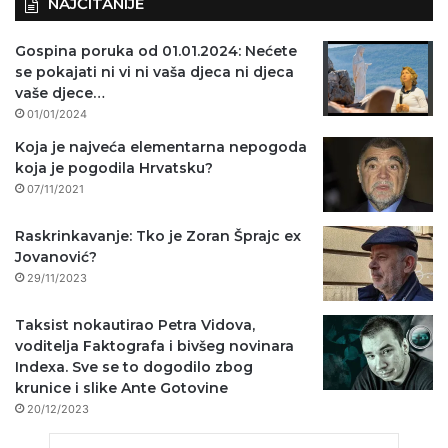
NAJČITANIJE
Gospina poruka od 01.01.2024: Nećete
se pokajati ni vi ni vaša djeca ni djeca
vaše djece…
01/01/2024
Koja je najveća elementarna nepogoda
koja je pogodila Hrvatsku?
07/11/2021
Raskrinkavanje: Tko je Zoran Šprajc ex
Jovanović?
29/11/2023
Taksist nokautirao Petra Vidova,
voditelja Faktografa i bivšeg novinara
Indexa. Sve se to dogodilo zbog
krunice i slike Ante Gotovine
20/12/2023