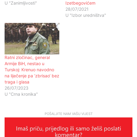
U "Zanimljivosti"
Izetbegovićem
28/07/2021
U "Izbor uredništva"
Ratni zločinac, general
Armije BiH, nestao u
Turskoj: Krenuo navodno
na liječenje pa ‘zbrisao‘ bez
traga i glasa
26/07/2023
U "Crna kronika"
POŠALJITE NAM VAŠU VIJEST