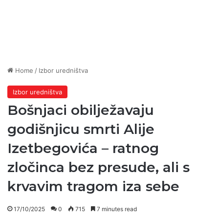
Home
/
Izbor uredništva
Izbor uredništva
Bošnjaci obilježavaju
godišnjicu smrti Alije
Izetbegovića – ratnog
zločinca bez presude, ali s
krvavim tragom iza sebe
17/10/2025
0
715
7 minutes read