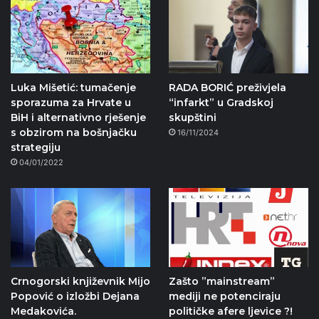
Luka Mišetić: tumačenje
RADA BORIĆ preživjela
sporazuma za Hrvate u
“infarkt” u Gradskoj
BiH i alternativno rješenje
skupštini
s obzirom na bošnjačku
16/11/2024
strategiju
04/01/2022
Crnogorski književnik Mijo
Zašto ”mainstream”
Popović o izložbi Dejana
mediji ne potenciraju
Medakovića.
političke afere ljevice ?!