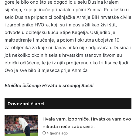
gore je bilo ono što se dogodilo u selu Dusina krajem
siječnja, koje je inače pripadalo općini Zenica. Po ulasku u
selo Dusina pripadnici bošnjačke Armije BiH hrvatske civile
i zarobljenike HVO-a, koji su im poslužili kao živi štit,
odvode u obiteljsku kuću Stipe Kegelja. Uslijedilo je
maltretiranje i mučenje, a potom i okrutna ubojstva 10
zarobljenika za koje ni danas nitko nije odgovarao. Dusina i
još nekoliko okolnih sela s hrvatskim stanovništvom su
etnički očišćena, te je iz njih protjerano oko tri tisuće ljudi.
Ovo je sve bilo 3 mjeseca prije Ahmića.
Etničko čišćenje Hrvata u srednjoj Bosni
Povezani članci
Hvala vam, izborniče. Hrvatska vam ovo
nikada neće zaboraviti.
4 tjedna ago