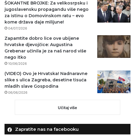
ŠOKANTNE BROJKE: Za velikosrpsku i
jugoslavensku propagandu više nego
za istinu o Domovinskom ratu – evo
kome država daje milijune!
04/07/2026
Zapamtite dobro lice ove ubijene
hrvatske djevojčice: Augustina
Grebenar učinila je za naš narod više
nego itko
10/06/2026
(VIDEO) Ovo je Hrvatska! Nadnaravne
slike s ulica Zagreba, desetine tisuća
mladih slave Gospodina
06/06/2026
Učitaj više
Zapratite nas na facebooku