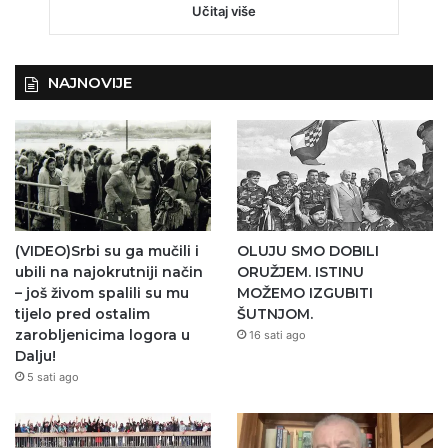
Učitaj više
NAJNOVIJE
(VIDEO)Srbi su ga mučili i
OLUJU SMO DOBILI
ubili na najokrutniji način
ORUŽJEM. ISTINU
– još živom spalili su mu
MOŽEMO IZGUBITI
tijelo pred ostalim
ŠUTNJOM.
zarobljenicima logora u
16 sati ago
Dalju!
5 sati ago