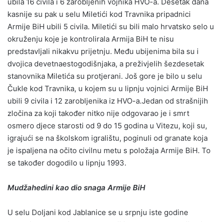
ubila 16 civila i 6 zarobljenih vojnika HVO-a. Desetak dana
kasnije su pak u selu Miletići kod Travnika pripadnici
Armije BiH ubili 5 civila. Miletići su bili malo hrvatsko selo u
okruženju koje je kontrolirala Armija BiH te nisu
predstavljali nikakvu prijetnju. Među ubijenima bila su i
dvojica devetnaestogodišnjaka, a preživjelih šezdesetak
stanovnika Miletića su protjerani. Još gore je bilo u selu
Čukle kod Travnika, u kojem su u lipnju vojnici Armije BiH
ubili 9 civila i 12 zarobljenika iz HVO-a.Jedan od strašnijih
zločina za koji također nitko nije odgovarao je i smrt
osmero djece starosti od 9 do 15 godina u Vitezu, koji su,
igrajući se na školskom igralištu, poginuli od granate koja
je ispaljena na očito civilnu metu s položaja Armije BiH. To
se također dogodilo u lipnju 1993.
Mudžahedini kao dio snaga Armije BiH
U selu Doljani kod Jablanice se u srpnju iste godine