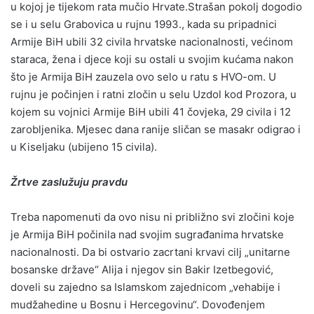
u kojoj je tijekom rata mučio Hrvate.Strašan pokolj dogodio
se i u selu Grabovica u rujnu 1993., kada su pripadnici
Armije BiH ubili 32 civila hrvatske nacionalnosti, većinom
staraca, žena i djece koji su ostali u svojim kućama nakon
što je Armija BiH zauzela ovo selo u ratu s HVO-om. U
rujnu je počinjen i ratni zločin u selu Uzdol kod Prozora, u
kojem su vojnici Armije BiH ubili 41 čovjeka, 29 civila i 12
zarobljenika. Mjesec dana ranije sličan se masakr odigrao i
u Kiseljaku (ubijeno 15 civila).
Žrtve zaslužuju pravdu
Treba napomenuti da ovo nisu ni približno svi zločini koje
je Armija BiH počinila nad svojim sugrađanima hrvatske
nacionalnosti. Da bi ostvario zacrtani krvavi cilj „unitarne
bosanske države“ Alija i njegov sin Bakir Izetbegović,
doveli su zajedno sa Islamskom zajednicom „vehabije i
mudžahedine u Bosnu i Hercegovinu“. Dovođenjem