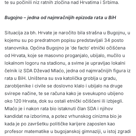
te su počinili niz ratnih zločina nad Hrvatima i Srbima.
Bugojno – jedna od najmračnijih epizoda rata u BiH
Situacija za bh. Hrvate je naročito bila strašna u Bugojnu, u
kojemu su po predratnom popisu predstavljali 34 posto
stanovnika. Općina Bugojno je ‘de facto’ etnički očišćena
od Hrvata, koje se masovno proganjalo, ubijalo, mučilo u
lokalnom logoru na stadionu, a svime je upravljao lokalni
čelnik iz SDA Dževad Mlaćo, jedna od najmračnijih figura iz
rata u BiH. Uništena su sva katolička groblja u gradu,
zarobljenike i civile se doslovno klalo i ubijalo na druge
svirepe načine, te se računa kako je sveukupno ubijeno
oko 120 Hrvata, dok su ostali etnički očišćeni ili izbjegli.
Mlaćo je i nakon rata bio istaknuti član SDA i njihov
kandidat na izborima, a potez vrhunskog cinizma bio je
kada je po završetku političke karijere zaposlen kao
profesor matematike u bugojanskoj gimnaziji, u istoj zgradi