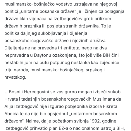
muslimansko-bošnjačko vodstvo ustrajava na njegovoj
politici „unitarne bosanske države“ je i činjenica polaganja
državničkih vijenaca na Izetbegovićev grob prilikom
državnih praznika ili posjeta stranih državnika. To je
politika daljnjeg sukobljavanja i dijelenja
bosanskohercegovačke države i njezinih društva.
Dijeljenja ne na pravedna tri entiteta, nego na dva
nepravedna u Daytonu ozakonjena, što još više BiH čini
nestabilnijom na putu potpunog nestanka kao zajednice
triju naroda, muslimansko-bošnjačkog, srpskog i
hrvatskog.
U Bosni i Hercegovini se zasigurno mogao izbjeći sukob
Hrvata i tadašnjih bosanskohercegovačkih Muslimana da
Alija Izetbegović nije izgurao pobjednika izbora Fikreta
Abdića te da nije bio opsjednut „unitarnom bosanskom
državom“. Naime, da je početkom svibnja 1992. godine
Izetbegović prihvatio plan EZ-a o nacionalnom ustroju BiH,