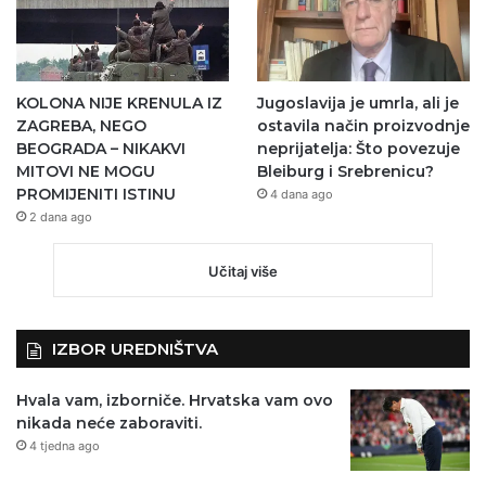
KOLONA NIJE KRENULA IZ
Jugoslavija je umrla, ali je
ZAGREBA, NEGO
ostavila način proizvodnje
BEOGRADA – NIKAKVI
neprijatelja: Što povezuje
MITOVI NE MOGU
Bleiburg i Srebrenicu?
PROMIJENITI ISTINU
4 dana ago
2 dana ago
Učitaj više
IZBOR UREDNIŠTVA
Hvala vam, izborniče. Hrvatska vam ovo
nikada neće zaboraviti.
4 tjedna ago