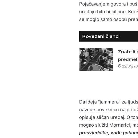
Pojačavanjem govora i pu
uređaju bilo bi ciljano. Ko
se moglo samo osobu prema
Povezani članci
Znate li 
predmet 
22/05/2
Da ideja “jammera” za ljuds
navode poveznicu na prilož
opisuje sličan uređaj. O t
mogao služiti Mornarici, m
prosvjednike, vođe pobune 