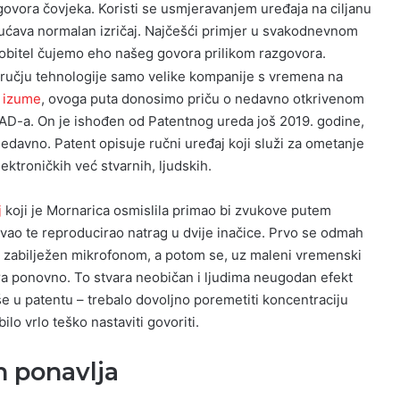
govora čovjeka. Koristi se usmjeravanjem uređaja na ciljanu
ućava normalan izričaj. Najčešći primjer u svakodnevnom
mobitel čujemo eho našeg govora prilikom razgovora.
dručju tehnologije samo velike kompanije s vremena na
e
izume
, ovoga puta donosimo priču o nedavno otkrivenom
AD-a. On je ishođen od Patentnog ureda još 2019. godine,
 nedavno. Patent opisuje ručni uređaj koji služi za ometanje
ektroničkih već stvarnih, ljudskih.
j
koji je Mornarica osmislila primao bi zvukove putem
vao te reproducirao natrag u dvije inačice. Prvo se odmah
 je zabilježen mikrofonom, a potom se, uz maleni vremenski
ra ponovno. To stvara neobičan i ljudima neugodan efekt
še u patentu – trebalo dovoljno poremetiti koncentraciju
ilo vrlo teško nastaviti govoriti.
n ponavlja