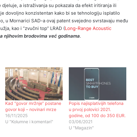
 djeluje, a istraživanja su pokazala da efekt iritiranja ili
e dovoljno konzistentan kako bi se tehnologiju isplatilo
. No, u Mornarici SAD-a ovaj patent svejedno svrstavaju među
ja, kao i “zvučni top” LRAD (
Long-Range Acoustic
na njihovim brodovima već godinama
.
Kad “govor mržnje” postane
Popis najisplativijih telefona
govor koji – novinari mrze
u prvoj polovici 2021.
16/11/2025
godine, od 100 do 350 EUR.
U "Kolumne i komentari"
03/06/2021
U "Magazin"