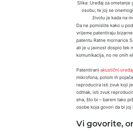
Slika: Uređaj za ometanje 
osobu, te joj se onemog
životu je kada na 
Da ne pomislite kako u po
vrijeme patentiraju bizarn
patentu Ratne mornarice S
ali je u javnost dospio tek
komunikacija, no ne onih el
Patentirani
akustični uređa
mikrofona, potom ih pojača
reproducira isti zvuk koji
odmak, isti zvuk reproduci
eha, što bi – barem tako pi
osobe koja govori da bi joj b
Vi govorite, o