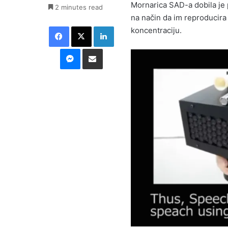
Mornarica SAD-a dobila je pa
2 minutes read
na način da im reproducira
Facebook
X
LinkedIn
koncentraciju.
Messenger
Podijeli putem E-maila