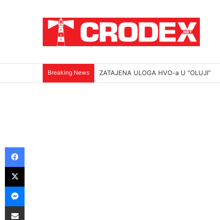
Breaking News
ZATAJENA ULOGA HVO-a U “OLUJI”
Facebook
X
Messenger
Podijeli putem E-maila