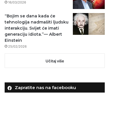
16/03/2026
“Bojim se dana kada će
tehnologija nadmašiti ljudsku
interakciju. Svijet će imati
generaciju idiota.”— Albert
Einstein
25/02/2026
Učitaj više
Zapratite nas na facebooku