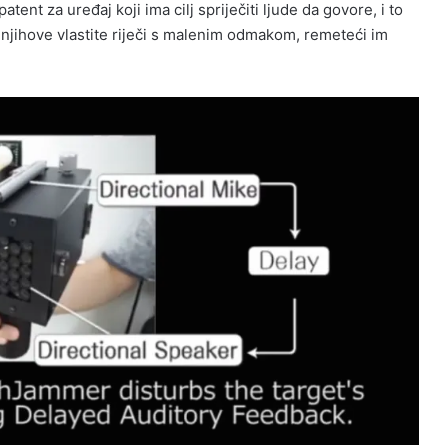
tent za uređaj koji ima cilj spriječiti ljude da govore, i to
 njihove vlastite riječi s malenim odmakom, remeteći im