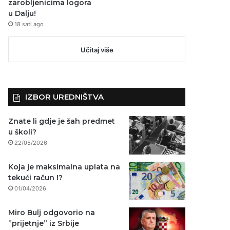
zarobljenicima logora
u Dalju!
18 sati ago
Učitaj više
IZBOR UREDNIŠTVA
Znate li gdje je šah predmet
u školi?
22/05/2026
Koja je maksimalna uplata na
tekući račun !?
01/04/2026
Miro Bulj odgovorio na
”prijetnje” iz Srbije