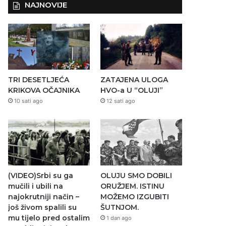
NAJNOVIJE
TRI DESETLJEĆA
ZATAJENA ULOGA
KRIKOVA OČAJNIKA
HVO-a U “OLUJI”
10 sati ago
12 sati ago
(VIDEO)Srbi su ga
OLUJU SMO DOBILI
mučili i ubili na
ORUŽJEM. ISTINU
najokrutniji način –
MOŽEMO IZGUBITI
još živom spalili su
ŠUTNJOM.
mu tijelo pred ostalim
1 dan ago