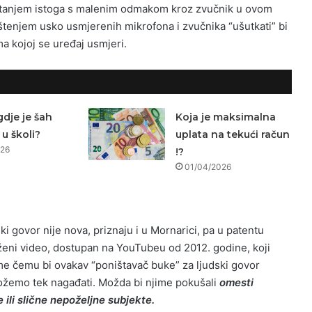
štanjem istoga s malenim odmakom kroz zvučnik u ovom
rištenjem usko usmjerenih mikrofona i zvučnika “ušutkati” bi
 kojoj se uređaj usmjeri.
gdje je šah
Koja je maksimalna
u školi?
uplata na tekući račun
026
!?
01/04/2026
ki govor nije nova, priznaju i u Mornarici, pa u patentu
eni video, dostupan na YouTubeu od 2012. godine, koji
ome čemu bi ovakav “poništavač buke” za ljudski govor
ožemo tek nagađati. Možda bi njime pokušali
omesti
ili slične nepoželjne subjekte.