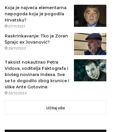
Koja je najveća elementarna
nepogoda koja je pogodila
Hrvatsku?
07/11/2021
Raskrinkavanje: Tko je Zoran
Šprajc ex Jovanović?
29/11/2023
Taksist nokautirao Petra
Vidova, voditelja Faktografa i
bivšeg novinara Indexa. Sve
se to dogodilo zbog krunice i
slike Ante Gotovine
20/12/2023
Učitaj više