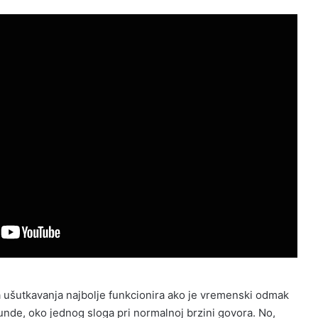
 ušutkavanja najbolje funkcionira ako je vremenski odmak
unde, oko jednog sloga pri normalnoj brzini govora. No,