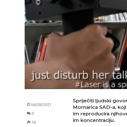
Spriječiti ljudski gov
04/09/2021
Mornarica SAD-a, koji i
im reproducira njihov
0
im koncentraciju.
14