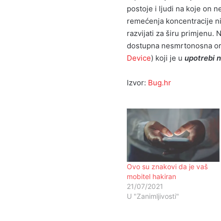
postoje i ljudi na koje on ne
remećenja koncentracije nij
razvijati za širu primjenu
dostupna nesmrtonosna oruž
Device
) koji je u
upotrebi 
Izvor:
Bug.hr
Ovo su znakovi da je vaš
mobitel hakiran
21/07/2021
U "Zanimljivosti"