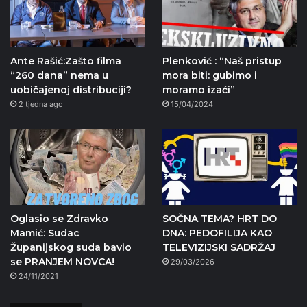
Ante Rašić:Zašto filma
Plenković : “Naš pristup
“260 dana” nema u
mora biti: gubimo i
uobičajenoj distribuciji?
moramo izaći”
2 tjedna ago
15/04/2024
Oglasio se Zdravko
SOČNA TEMA? HRT DO
Mamić: Sudac
DNA: PEDOFILIJA KAO
Županijskog suda bavio
TELEVIZIJSKI SADRŽAJ
se PRANJEM NOVCA!
29/03/2026
24/11/2021