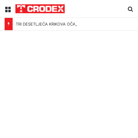
Menu
Tr
TRI DESETLJEĆA KRIKOVA OČAJNIKA