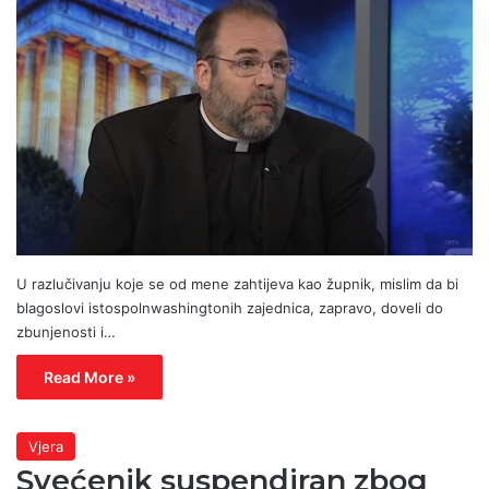
U razlučivanju koje se od mene zahtijeva kao župnik, mislim da bi
blagoslovi istospolnwashingtonih zajednica, zapravo, doveli do
zbunjenosti i…
Read More »
Vjera
Svećenik suspendiran zbog