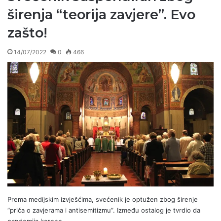
širenja “teorija zavjere”. Evo
zašto!
14/07/2022
0
466
Prema medijskim izvješćima, svećenik je optužen zbog širenje
“priča o zavjerama i antisemitizmu”. Između ostalog je tvrdio da
pandemija korone…