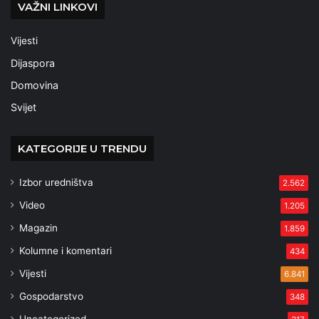
VAŽNI LINKOVI
Vijesti
Dijaspora
Domovina
Svijet
KATEGORIJE U TRENDU
Izbor uredništva
2.562
Video
1.205
Magazin
1.859
Kolumne i komentari
434
Vijesti
6.841
Gospodarstvo
348