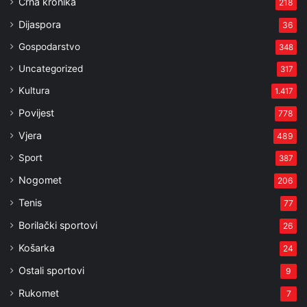
Crna kronika
218
Dijaspora
36
Gospodarstvo
348
Uncategorized
317
Kultura
1.417
Povijest
778
Vjera
489
Sport
387
Nogomet
206
Tenis
77
Borilački sportovi
26
Košarka
24
Ostali sportovi
9
Rukomet
7