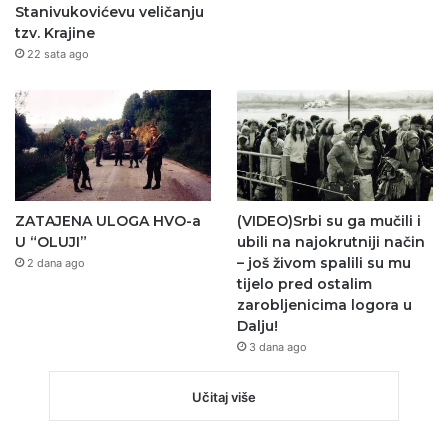
Stanivukovićevu veličanju
tzv. Krajine
22 sata ago
ZATAJENA ULOGA HVO-a
(VIDEO)Srbi su ga mučili i
U “OLUJI”
ubili na najokrutniji način
– još živom spalili su mu
2 dana ago
tijelo pred ostalim
zarobljenicima logora u
Dalju!
3 dana ago
Učitaj više