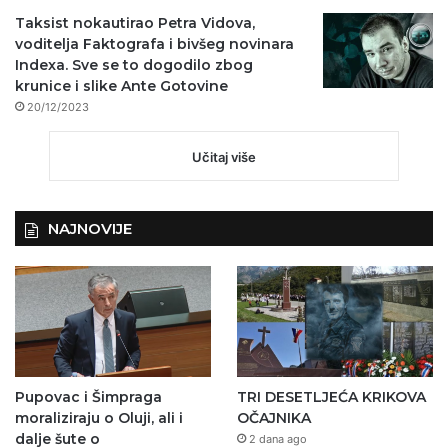
Taksist nokautirao Petra Vidova,
voditelja Faktografa i bivšeg novinara
Indexa. Sve se to dogodilo zbog
krunice i slike Ante Gotovine
20/12/2023
Učitaj više
NAJNOVIJE
Pupovac i Šimpraga
TRI DESETLJEĆA KRIKOVA
moraliziraju o Oluji, ali i
OČAJNIKA
dalje šute o
2 dana ago