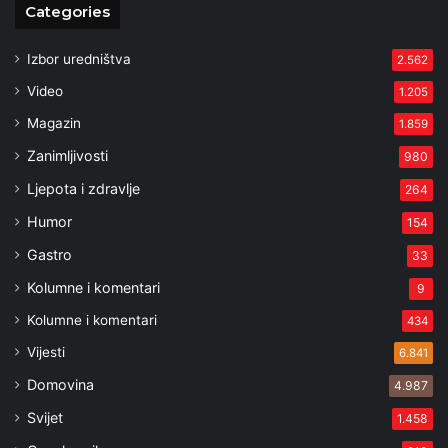
Categories
Izbor uredništva
2.562
Video
1.205
Magazin
1.859
Zanimljivosti
980
Ljepota i zdravlje
264
Humor
154
Gastro
33
Kolumne i komentari
9
Kolumne i komentari
434
Vijesti
6.841
Domovina
4.987
Svijet
1.458