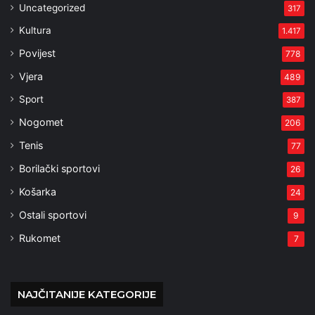
Uncategorized
317
Kultura
1.417
Povijest
778
Vjera
489
Sport
387
Nogomet
206
Tenis
77
Borilački sportovi
26
Košarka
24
Ostali sportovi
9
Rukomet
7
NAJČITANIJE KATEGORIJE