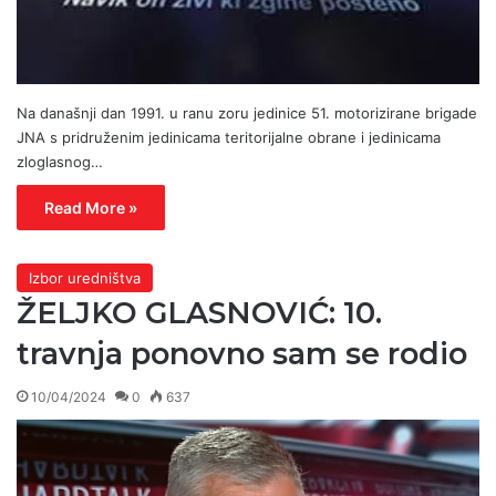
Na današnji dan 1991. u ranu zoru jedinice 51. motorizirane brigade
JNA s pridruženim jedinicama teritorijalne obrane i jedinicama
zloglasnog…
Read More »
Izbor uredništva
ŽELJKO GLASNOVIĆ: 10.
travnja ponovno sam se rodio
10/04/2024
0
637