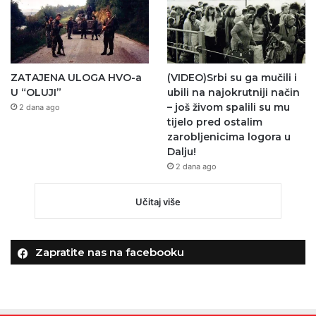
ZATAJENA ULOGA HVO-a
(VIDEO)Srbi su ga mučili i
U “OLUJI”
ubili na najokrutniji način
– još živom spalili su mu
2 dana ago
tijelo pred ostalim
zarobljenicima logora u
Dalju!
2 dana ago
Učitaj više
Zapratite nas na facebooku