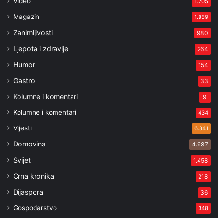
Video
1.205
Magazin
1.859
Zanimljivosti
980
Ljepota i zdravlje
264
Humor
154
Gastro
33
Kolumne i komentari
9
Kolumne i komentari
434
Vijesti
6.841
Domovina
4.987
Svijet
1.458
Crna kronika
218
Dijaspora
36
Gospodarstvo
348