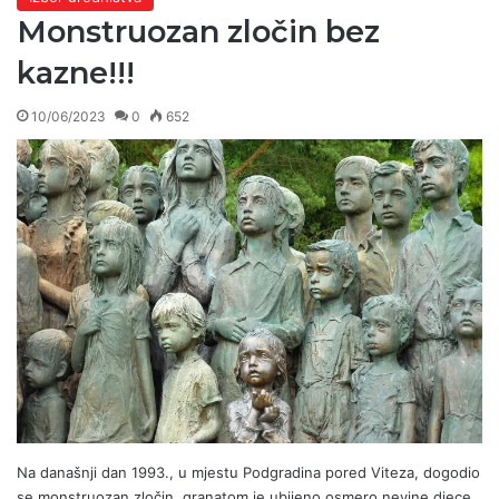
Monstruozan zločin bez
kazne!!!
10/06/2023
0
652
Na današnji dan 1993., u mjestu Podgradina pored Viteza, dogodio
se monstruozan zločin, granatom je ubijeno osmero nevine djece