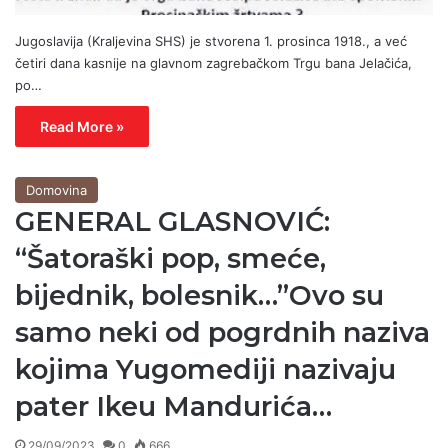
Jugoslavija (Kraljevina SHS) je stvorena 1. prosinca 1918., a već
četiri dana kasnije na glavnom zagrebačkom Trgu bana Jelačića,
po…
Read More »
Domovina
GENERAL GLASNOVIĆ:
“Šatoraški pop, smeće,
bijednik, bolesnik…”Ovo su
samo neki od pogrdnih naziva
kojima Yugomediji nazivaju
pater Ikeu Mandurića…
29/09/2023
0
666