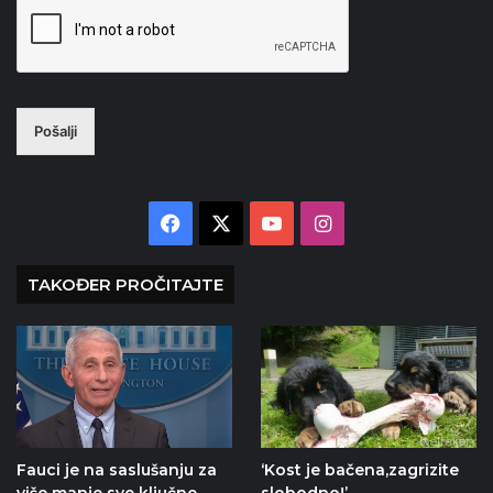
Pošalji
Facebook
X
YouTube
Instagram
TAKOĐER PROČITAJTE
Fauci je na saslušanju za
‘Kost je bačena,zagrizite
više manje sve ključne
slobodno!’