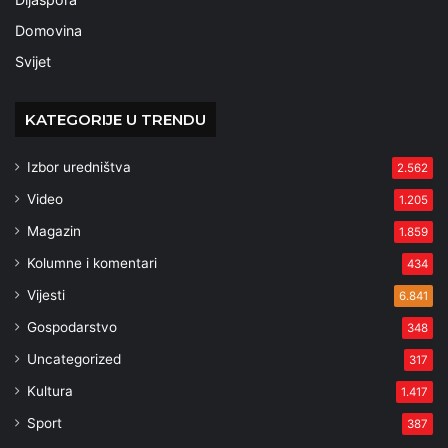
Domovina
Svijet
KATEGORIJE U TRENDU
Izbor uredništva
2.562
Video
1.205
Magazin
1.859
Kolumne i komentari
434
Vijesti
6.841
Gospodarstvo
348
Uncategorized
317
Kultura
1.417
Sport
387