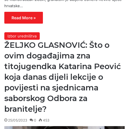
hrvatske…
Read More »
Izbor uredništva
ŽELJKO GLASNOVIĆ: Što o
ovim događajima zna
titojugendka Katarina Peović
koja danas dijeli lekcije o
povijesti na sjednicama
saborskog Odbora za
branitelje?
25/05/2023
0
453