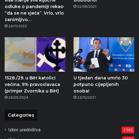
odluke o pandemiji rekao
02/08/2021
“da se ne sjeća”. Vrlo, vrlo
zanimljivo…
24/11/2022
1528./29. u BIH katolici
U tjedan dana umrlo 30
većina, 9% pravoslavaca
potpuno cijepljenih
(primjer Zvornika u BiH)
osoba!
26/05/2024
23/10/2021
Categories
Izbor uredništva
2.562