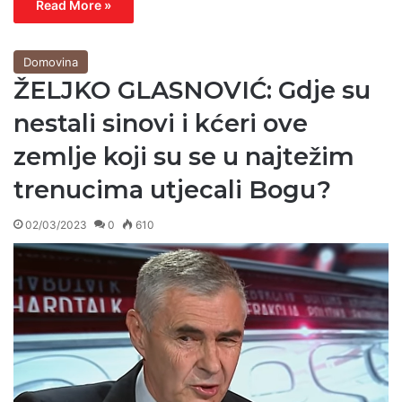
Read More »
Domovina
ŽELJKO GLASNOVIĆ: Gdje su
nestali sinovi i kćeri ove
zemlje koji su se u najtežim
trenucima utjecali Bogu?
02/03/2023
0
610