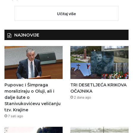
Učitaj više
NAJNOVIJE
Pupovac i Šimpraga
TRI DESETLJEĆA KRIKOVA
moraliziraju o Oluji, ali i
OČAJNIKA
dalje šute o
2 dana ago
Stanivukovićevu veličanju
tzv. Krajine
7 sati ago