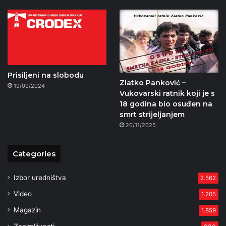
Prisiljeni na slobodu
Zlatko Panković –
19/09/2024
Vukovarski ratnik koji je s
18 godina bio osuđen na
smrt strijeljanjem
20/11/2025
Categories
Izbor uredništva
2.562
Video
1.205
Magazin
1.859