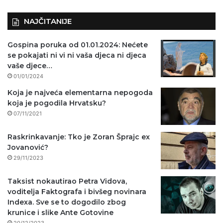
NAJČITANIJE
Gospina poruka od 01.01.2024: Nećete
se pokajati ni vi ni vaša djeca ni djeca
vaše djece…
01/01/2024
Koja je najveća elementarna nepogoda
koja je pogodila Hrvatsku?
07/11/2021
Raskrinkavanje: Tko je Zoran Šprajc ex
Jovanović?
29/11/2023
Taksist nokautirao Petra Vidova,
voditelja Faktografa i bivšeg novinara
Indexa. Sve se to dogodilo zbog
krunice i slike Ante Gotovine