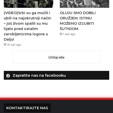
(VIDEO)Srbi su ga mučili i
OLUJU SMO DOBILI
ubili na najokrutniji način
ORUŽJEM. ISTINU
– još živom spalili su mu
MOŽEMO IZGUBITI
tijelo pred ostalim
ŠUTNJOM.
zarobljenicima logora u
1 dan ago
Dalju!
19 sati ago
Učitaj više
Zapratite nas na facebooku
KONTAKTIRAJTE NAS