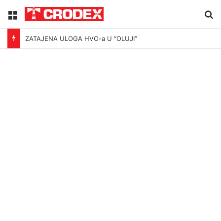
Menu
Tr
ZATAJENA ULOGA HVO-a U “OLUJI”