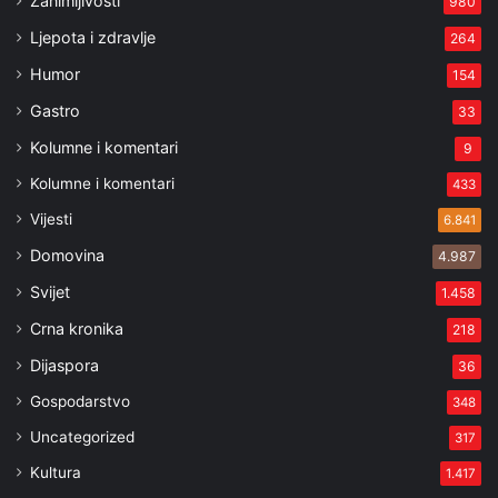
Zanimljivosti
980
Ljepota i zdravlje
264
Humor
154
Gastro
33
Kolumne i komentari
9
Kolumne i komentari
433
Vijesti
6.841
Domovina
4.987
Svijet
1.458
Crna kronika
218
Dijaspora
36
Gospodarstvo
348
Uncategorized
317
Kultura
1.417