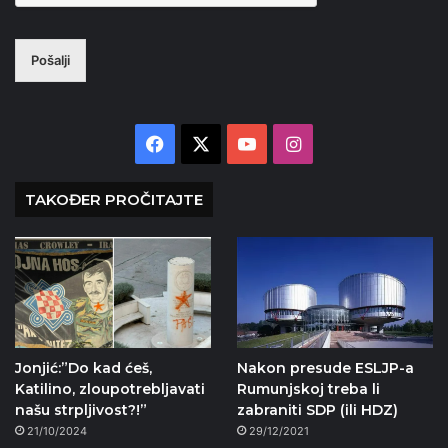
Pošalji
Facebook
X
YouTube
Instagram
TAKOĐER PROČITAJTE
Jonjić:”Do kad ćeš,
Nakon presude ESLJP-a
Katilino, zloupotrebljavati
Rumunjskoj treba li
našu strpljivost?!”
zabraniti SDP (ili HDZ)
21/10/2024
29/12/2021