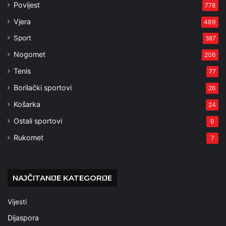
Povijest
778
Vjera
489
Sport
387
Nogomet
206
Tenis
77
Borilački sportovi
26
Košarka
24
Ostali sportovi
9
Rukomet
7
NAJČITANIJE KATEGORIJE
Vijesti
Dijaspora