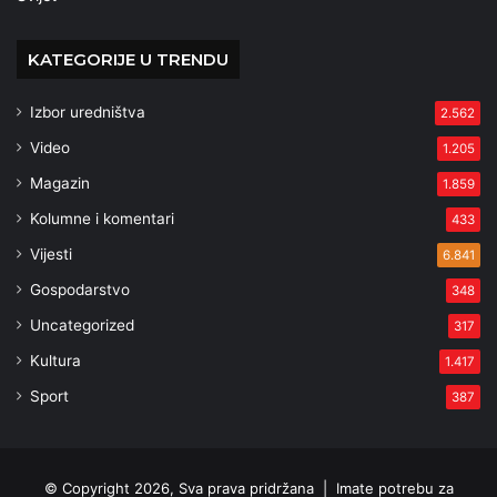
KATEGORIJE U TRENDU
Izbor uredništva
2.562
Video
1.205
Magazin
1.859
Kolumne i komentari
433
Vijesti
6.841
Gospodarstvo
348
Uncategorized
317
Kultura
1.417
Sport
387
© Copyright 2026, Sva prava pridržana |
Imate potrebu za