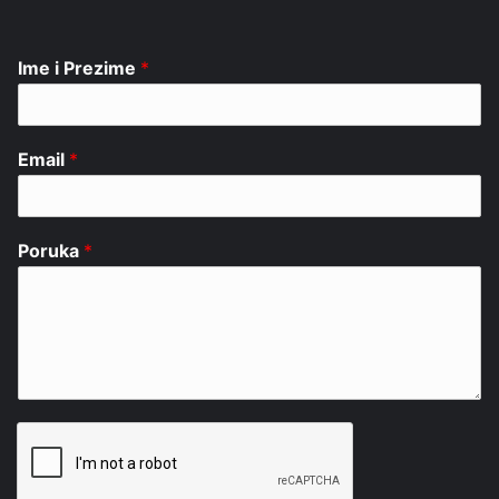
Ime i Prezime
*
Email
*
Poruka
*