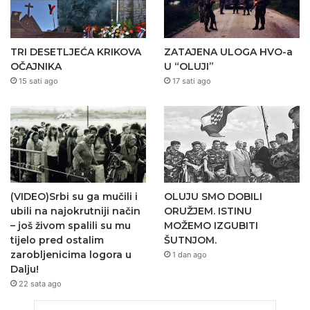
TRI DESETLJEĆA KRIKOVA
ZATAJENA ULOGA HVO-a
OČAJNIKA
U “OLUJI”
15 sati ago
17 sati ago
(VIDEO)Srbi su ga mučili i
OLUJU SMO DOBILI
ubili na najokrutniji način
ORUŽJEM. ISTINU
– još živom spalili su mu
MOŽEMO IZGUBITI
tijelo pred ostalim
ŠUTNJOM.
zarobljenicima logora u
1 dan ago
Dalju!
22 sata ago