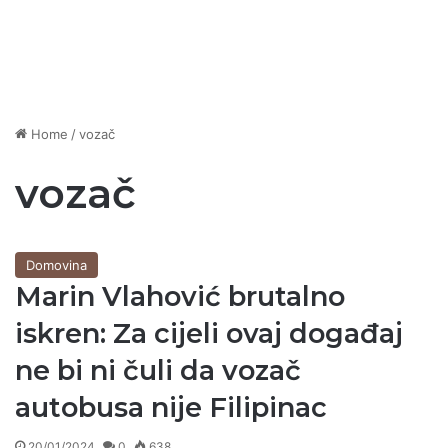
Home
/
vozač
vozač
Domovina
Marin Vlahović brutalno
iskren: Za cijeli ovaj događaj
ne bi ni čuli da vozač
autobusa nije Filipinac
20/01/2024
0
638