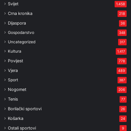
Svijet
1.458
Crna kronika
218
Dijaspora
36
Gospodarstvo
348
Uncategorized
317
Kultura
1.417
Povijest
778
Vjera
489
Sport
387
Nogomet
206
Tenis
77
Borilački sportovi
26
Košarka
24
Ostali sportovi
9