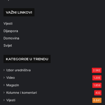
VAŽNI LINKOVI
Vijesti
Dijaspora
Domovina
Svijet
KATEGORIJE U TRENDU
Izbor uredništva
2.562
Video
1.205
Magazin
1.859
Kolumne i komentari
433
Vijesti
6.841