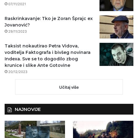
07/11/2021
Raskrinkavanje: Tko je Zoran Šprajc ex
Jovanović?
29/11/2023
Taksist nokautirao Petra Vidova,
voditelja Faktografa i bivšeg novinara
Indexa. Sve se to dogodilo zbog
krunice i slike Ante Gotovine
20/12/2023
Učitaj više
NAJNOVIJE