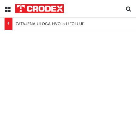
Menu
Tr
ZATAJENA ULOGA HVO-a U “OLUJI”