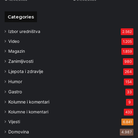
Categories
Izbor uredništva
2.562
Video
1.205
Magazin
1.859
Zanimljivosti
980
Ljepota i zdravlje
264
Humor
154
Gastro
33
Kolumne i komentari
9
Kolumne i komentari
433
Vijesti
6.841
Domovina
4.987