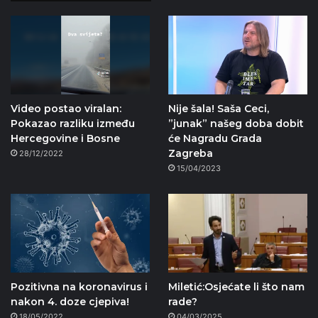
Video postao viralan:
Nije šala! Saša Ceci,
Pokazao razliku između
”junak” našeg doba dobit
Hercegovine i Bosne
će Nagradu Grada
Zagreba
28/12/2022
15/04/2023
Pozitivna na koronavirus i
Miletić:Osjećate li što nam
nakon 4. doze cjepiva!
rade?
18/05/2022
04/03/2025